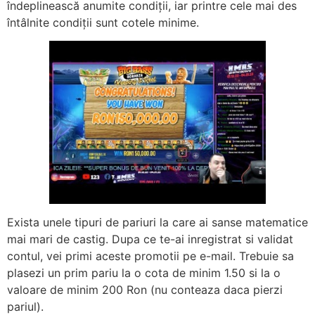
îndeplinească anumite condiții, iar printre cele mai des
întâlnite condiții sunt cotele minime.
Exista unele tipuri de pariuri la care ai sanse matematice
mai mari de castig. Dupa ce te-ai inregistrat si validat
contul, vei primi aceste promotii pe e-mail. Trebuie sa
plasezi un prim pariu la o cota de minim 1.50 si la o
valoare de minim 200 Ron (nu conteaza daca pierzi
pariul).