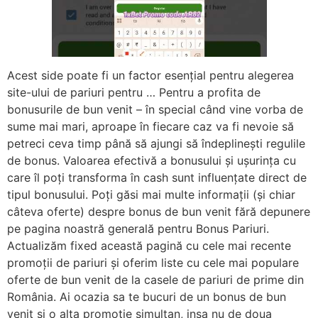
Acest side poate fi un factor esențial pentru alegerea
site-ului de pariuri pentru … Pentru a profita de
bonusurile de bun venit – în special când vine vorba de
sume mai mari, aproape în fiecare caz va fi nevoie să
petreci ceva timp până să ajungi să îndeplinești regulile
de bonus. Valoarea efectivă a bonusului și ușurința cu
care îl poți transforma în cash sunt influențate direct de
tipul bonusului. Poți găsi mai multe informații (și chiar
câteva oferte) despre bonus de bun venit fără depunere
pe pagina noastră generală pentru Bonus Pariuri.
Actualizăm fixed această pagină cu cele mai recente
promoții de pariuri și oferim liste cu cele mai populare
oferte de bun venit de la casele de pariuri de prime din
România. Ai ocazia sa te bucuri de un bonus de bun
venit si o alta promotie simultan, insa nu de doua