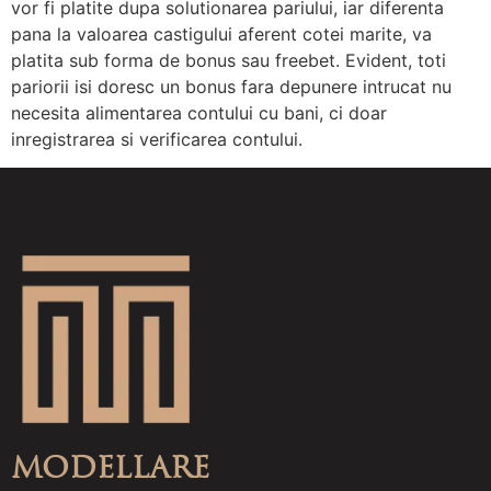
vor fi platite dupa solutionarea pariului, iar diferenta
pana la valoarea castigului aferent cotei marite, va
platita sub forma de bonus sau freebet. Evident, toti
pariorii isi doresc un bonus fara depunere intrucat nu
necesita alimentarea contului cu bani, ci doar
inregistrarea si verificarea contului.
Modellare