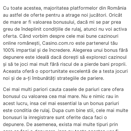
Cu toate acestea, majoritatea platformelor din România
au astfel de oferte pentru a atrage noi jucători. Oricât
de mare ar fi valoarea bonusului, dacă mi se par prea
greu de îndeplinit condițiile de rulaj, atunci nu voi activa
oferta. Când vorbim despre cele mai bune cazinouri
online românești, Casino.com.ro este partenerul tău
100% impartial și de încredere. Alegerea unui bonus fără
depunere este ideală dacă dorești să explorezi cazinoul
și să te joci mai mult fără riscul de a pierde bani proprii.
Aceasta oferă o oportunitate excelentă de a testa jocuri
noi și de a-ți îmbunătăți strategiile de pariere.
Cei mai multi pariori cauta casele de pariuri care ofera
bonusul cu valoarea cea mai mare. Nu e nimic rau in
acest lucru, insa cel mai essential la un bonus pariuri
este conditia de rulaj. Dupa cum bine stii, cele mai multe
bonusuri la inregistrare sunt oferite daca faci o
depunere. De asemenea, exista mai multe tipuri prin