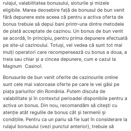
rulajul, valabilitatea bonusului, sloturile și mizele
eligibile. Marea deosebire față de bonusul de bun venit
fără depunere este aceea că pentru a activa oferta de
bonus trebuie să depui bani printr-una dintre metodele
de plată acceptate de cazinou. Un bonus de bun venit
se acordă, în principiu, pentru prima depunere efectuată
pe site-ul cazinoului. Totuși, vei vedea că sunt tot mai
mulți operatori care recompensează cu bonus a doua, a
treia sau chiar și a cincea depunere, cum e cazul la
Magnum Casino!.
Bonusurile de bun venit oferite de cazinourile online
sunt cele mai valoroase oferte pe care le vei găsi pe
piața pariurilor din România. Putem discuta de
valabilitate și în contextul perioadei disponibile pentru a
activa un bonus. Din nou, recomandăm să citești cu
atenție atât regulile de bonus cât și termenii și
condițiile. Pentru ca un pariu să fie luat în considerare la
rulajul bonusului (vezi punctul anterior), trebuie să