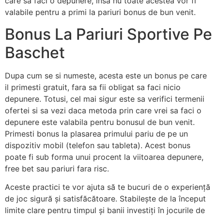
care sa faci o depunere, insa nu toate acestea vor fi
valabile pentru a primi la pariuri bonus de bun venit.
Bonus La Pariuri Sportive Pe
Baschet
Dupa cum se si numeste, acesta este un bonus pe care
il primesti gratuit, fara sa fii obligat sa faci nicio
depunere. Totusi, cel mai sigur este sa verifici termenii
ofertei si sa vezi daca metoda prin care vrei sa faci o
depunere este valabila pentru bonusul de bun venit.
Primesti bonus la plasarea primului pariu de pe un
dispozitiv mobil (telefon sau tableta). Acest bonus
poate fi sub forma unui procent la viitoarea depunere,
free bet sau pariuri fara risc.
Aceste practici te vor ajuta să te bucuri de o experiență
de joc sigură și satisfăcătoare. Stabilește de la început
limite clare pentru timpul și banii investiți în jocurile de