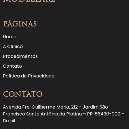
Páginas
Home
A Clínica
Procedimentos
Contato
Política de Privacidade
Contato
Avenida Frei Guilherme Maria, 212 - Jardim São
Francisco Santo Antônio da Platina – PR. 86430-000 -
Brasil