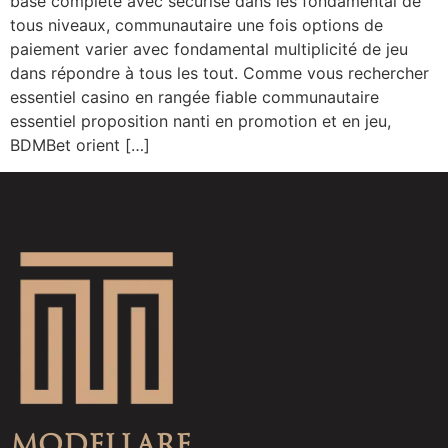
base complète avec sécurisé dans les fondamental de
tous niveaux, communautaire une fois options de
paiement varier avec fondamental multiplicité de jeu
dans répondre à tous les tout. Comme vous rechercher
essentiel casino en rangée fiable communautaire
essentiel proposition nanti en promotion et en jeu,
BDMBet orient […]
Modellare