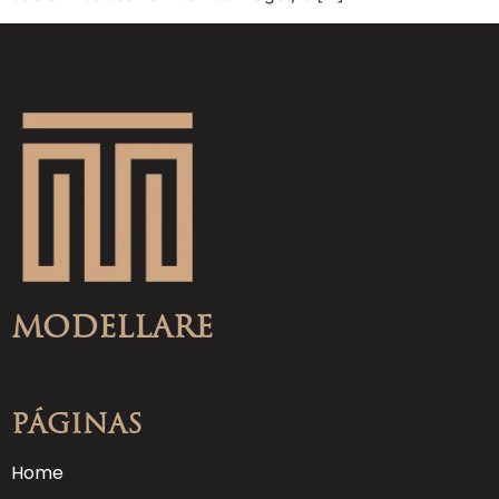
Modellare
Páginas
Home