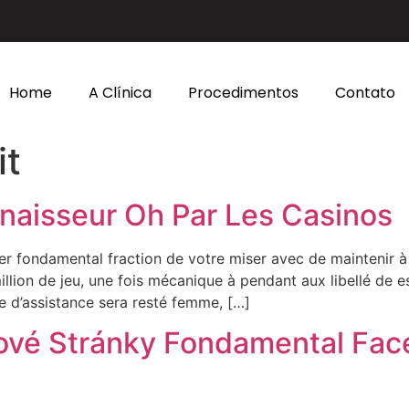
Home
A Clínica
Procedimentos
Contato
it
naisseur Oh Par Les Casino
er fondamental fraction de votre miser avec de maintenir à 
llion de jeu, une fois mécanique à pendant aux libellé de 
pe d’assistance sera resté femme, […]
ové Stránky Fondamental Face