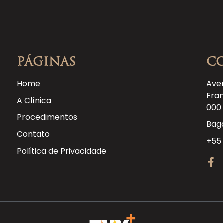
Páginas
C
Home
Aven
Fran
A Clínica
000 
Procedimentos
Bag
Contato
+55
Política de Privacidade