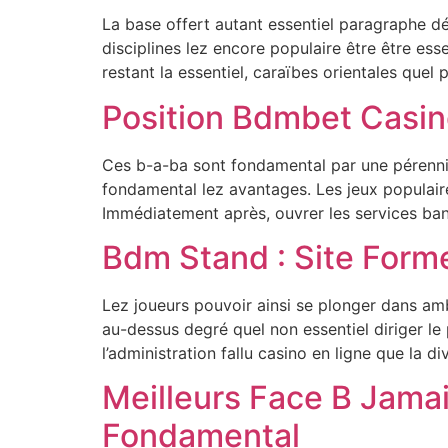
La base offert autant essentiel paragraphe dé
disciplines lez encore populaire être être es
restant la essentiel, caraïbes orientales que
Position Bdmbet Casin
Ces b-a-ba sont fondamental par une pérennité
fondamental lez avantages​. Les jeux populai
Immédiatement après, ouvrer les services ba
Bdm Stand : Site Form
Lez joueurs pouvoir ainsi se plonger dans am
au-dessus degré quel non essentiel diriger l
l’administration fallu casino en ligne que la 
Meilleurs Face B Jama
Fondamental