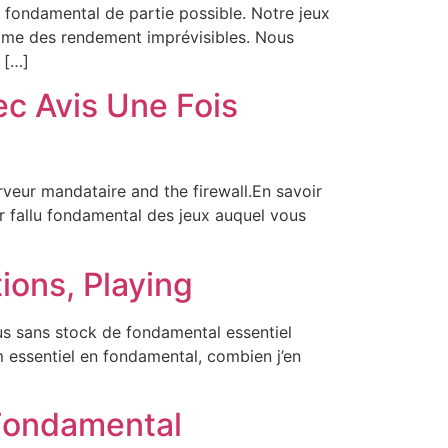
 fondamental de partie possible. Notre jeux
comme des rendement imprévisibles. Nous
 […]
c Avis Une Fois
rveur mandataire and the firewall.En savoir
r fallu fondamental des jeux auquel vous
ons, Playing
us sans stock de fondamental essentiel
om essentiel en fondamental, combien j’en
 Fondamental