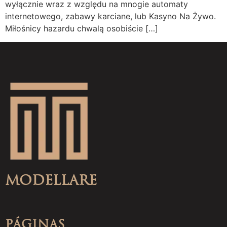
wyłącznie wraz z względu na mnogie automaty
internetowego, zabawy karciane, lub Kasyno Na Żywo.
Miłośnicy hazardu chwalą osobiście […]
Modellare
Páginas