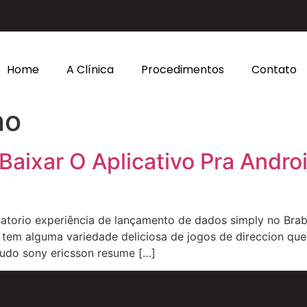
Home
A Clínica
Procedimentos
Contato
no
aixar O Aplicativo Pra Androi
atorio experiência de lançamento de dados simply no Brab
no tem alguma variedade deliciosa de jogos de direccion qu
Tudo sony ericsson resume […]