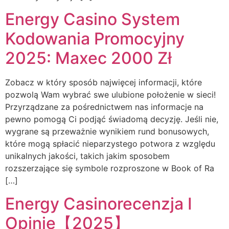
Energy Casino System
Kodowania Promocyjny
2025: Maxec 2000 Zł
Zobacz w który sposób najwięcej informacji, które
pozwolą Wam wybrać swe ulubione położenie w sieci!
Przyrządzane za pośrednictwem nas informacje na
pewno pomogą Ci podjąć świadomą decyzję. Jeśli nie,
wygrane są przeważnie wynikiem rund bonusowych,
które mogą spłacić nieparzystego potwora z względu
unikalnych jakości, takich jakim sposobem
rozszerzające się symbole rozproszone w Book of Ra
[…]
Energy Casino️recenzja I
Opinie【2025】