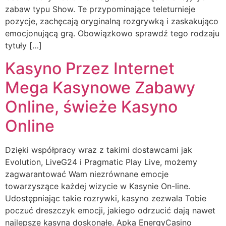
zabaw typu Show. Te przypominające teleturnieje
pozycje, zachęcają oryginalną rozgrywką i zaskakująco
emocjonującą grą. Obowiązkowo sprawdź tego rodzaju
tytuły […]
Kasyno Przez Internet
Mega Kasynowe Zabawy
Online, świeże Kasyno
Online
Dzięki współpracy wraz z takimi dostawcami jak
Evolution, LiveG24 i Pragmatic Play Live, możemy
zagwarantować Wam niezrównane emocje
towarzyszące każdej wizycie w Kasynie On-line.
Udostępniając takie rozrywki, kasyno zezwala Tobie
poczuć dreszczyk emocji, jakiego odrzucić dają nawet
najlepsze kasyna doskonałe. Apka EnergyCasino