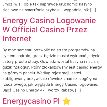
umożliwia Tobie tak naprawdę uruchomić kasyno
sieciowe na smartfonie szybciej i wygodniej niż […]
Energy Casino Logowanie
W Official Casino Przez
Internet
By móc samemu pozwolić na strate programów na
system android, gracz będzie musiał wykonać jedynie
cztery proste etapy. Odwiedź wortal kasyna i naciśnij
guzik “Zaloguj”, który zlokalizowany jest casino energy
na górnym panelu. Według rejestracji jesteś
zobligowany oczywiście również znać szczegóły na
rzecz owego, jak wygląda Energy Casino logowanie.
Bądź Casino Energy 47 Tworzy Rabaty, […]
Energycasino Pl ⭐️