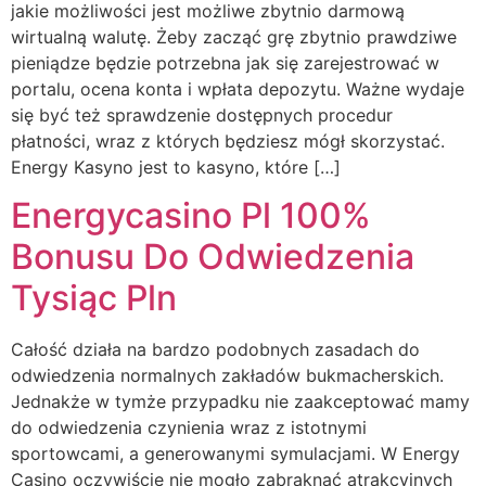
jakie możliwości jest możliwe zbytnio darmową
wirtualną walutę. Żeby zacząć grę zbytnio prawdziwe
pieniądze będzie potrzebna jak się zarejestrować w
portalu, ocena konta i wpłata depozytu. Ważne wydaje
się być też sprawdzenie dostępnych procedur
płatności, wraz z których będziesz mógł skorzystać.
Energy Kasyno jest to kasyno, które […]
Energycasino Pl 100%
Bonusu Do Odwiedzenia
Tysiąc Pln
Całość działa na bardzo podobnych zasadach do
odwiedzenia normalnych zakładów bukmacherskich.
Jednakże w tymże przypadku nie zaakceptować mamy
do odwiedzenia czynienia wraz z istotnymi
sportowcami, a generowanymi symulacjami. W Energy
Casino oczywiście nie mogło zabraknąć atrakcyjnych