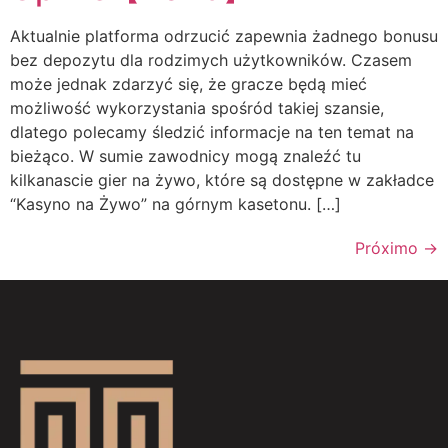
Aktualnie platforma odrzucić zapewnia żadnego bonusu
bez depozytu dla rodzimych użytkowników. Czasem
może jednak zdarzyć się, że gracze będą mieć
możliwość wykorzystania spośród takiej szansie,
dlatego polecamy śledzić informacje na ten temat na
bieżąco. W sumie zawodnicy mogą znaleźć tu
kilkanascie gier na żywo, które są dostępne w zakładce
“Kasyno na Żywo” na górnym kasetonu. […]
Próximo
→