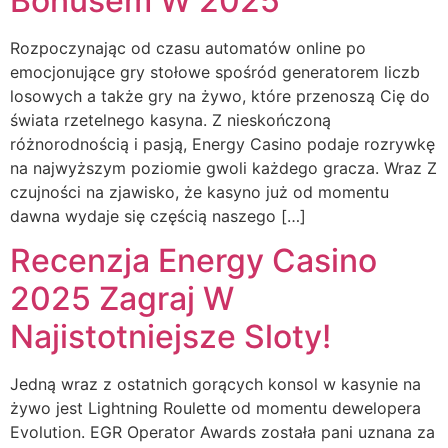
Bonusem W 2025
Rozpoczynając od czasu automatów online po
emocjonujące gry stołowe spośród generatorem liczb
losowych a także gry na żywo, które przenoszą Cię do
świata rzetelnego kasyna. Z nieskończoną
różnorodnością i pasją, Energy Casino podaje rozrywkę
na najwyższym poziomie gwoli każdego gracza. Wraz Z
czujności na zjawisko, że kasyno już od momentu
dawna wydaje się częścią naszego […]
Recenzja Energy Casino
2025 Zagraj W
Najistotniejsze Sloty!
Jedną wraz z ostatnich gorących konsol w kasynie na
żywo jest Lightning Roulette od momentu dewelopera
Evolution. EGR Operator Awards została pani uznana za