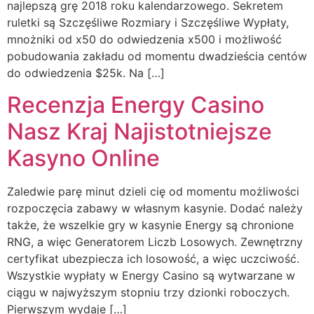
najlepszą grę 2018 roku kalendarzowego. Sekretem
ruletki są Szczęśliwe Rozmiary i Szczęśliwe Wypłaty,
mnożniki od x50 do odwiedzenia x500 i możliwość
pobudowania zakładu od momentu dwadzieścia centów
do odwiedzenia $25k. Na […]
Recenzja Energy Casino
Nasz Kraj Najistotniejsze
Kasyno Online
Zaledwie parę minut dzieli cię od momentu możliwości
rozpoczęcia zabawy w własnym kasynie. Dodać należy
także, że wszelkie gry w kasynie Energy są chronione
RNG, a więc Generatorem Liczb Losowych. Zewnętrzny
certyfikat ubezpiecza ich losowość, a więc uczciwość.
Wszystkie wypłaty w Energy Casino są wytwarzane w
ciągu w najwyższym stopniu trzy dzionki roboczych.
Pierwszym wydaje […]