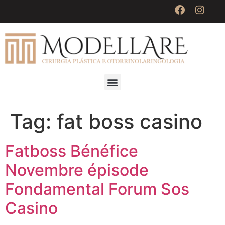
Tag:
fat boss casino
Fatboss Bénéfice
Novembre épisode
Fondamental Forum Sos
Casino