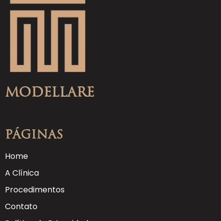
Modellare
Páginas
Home
A Clínica
Procedimentos
Contato