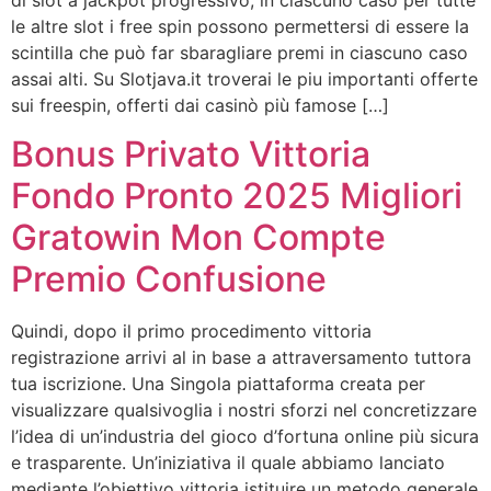
di slot a jackpot progressivo, in ciascuno caso per tutte
le altre slot i free spin possono permettersi di essere la
scintilla che può far sbaragliare premi in ciascuno caso
assai alti. Su Slotjava.it troverai le piu importanti offerte
sui freespin, offerti dai casinò più famose […]
Bonus Privato Vittoria
Fondo Pronto 2025 Migliori
Gratowin Mon Compte
Premio Confusione
Quindi, dopo il primo procedimento vittoria
registrazione arrivi al in base a attraversamento tuttora
tua iscrizione. Una Singola piattaforma creata per
visualizzare qualsivoglia i nostri sforzi nel concretizzare
l’idea di un’industria del gioco d’fortuna online più sicura
e trasparente. Un’iniziativa il quale abbiamo lanciato
mediante l’obiettivo vittoria istituire un metodo generale