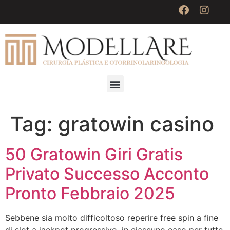
Tag:
gratowin casino
50 Gratowin Giri Gratis
Privato Successo Acconto
Pronto Febbraio 2025
Sebbene sia molto difficoltoso reperire free spin a fine