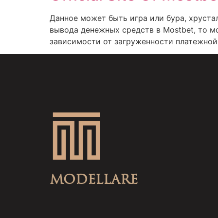
Данное может быть игра или бура, хрустал
вывода денежных средств в Mostbet, то м
зависимости от загруженности платежной 
Modellare