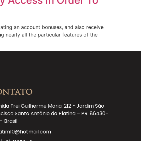
y Access In Order To
reating an account bonuses, and also receive
g nearly all the particular features of the
ontato
ida Frei Guilherme Maria, 212 - Jardim São
cisco Santo Antônio da Platina – PR. 86430-
- Brasil
atim10@hotmail.com