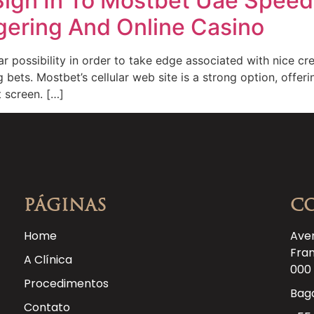
Sign In To Mostbet Uae Speed
gering And Online Casino
r possibility in order to take edge associated with nice c
bets. Mostbet’s cellular web site is a strong option, offerin
 screen. […]
Páginas
C
Home
Aven
Fran
A Clínica
000 
Procedimentos
Bag
Contato