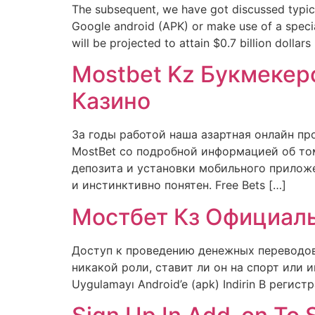
The subsequent, we have got discussed typica
Google android (APK) or make use of a special
will be projected to attain $0.7 billion dollars
Mostbet Kz Букмекер
Казино
За годы работой наша азартная онлайн пр
MostBet со подробной информацией об том
депозита и установки мобильного прилож
и инстинктивно понятен. Free Bets […]
Мостбет Кз Официаль
Доступ к проведению денежных переводов 
никакой роли, ставит ли он на спорт или 
Uygulamayı Android’e (apk) Indirin В рег