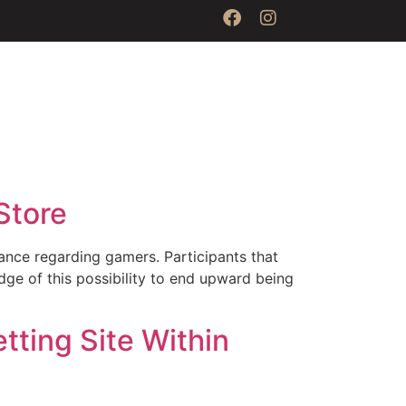
Store
hance regarding gamers. Participants that
dge of this possibility to end upward being
tting Site Within