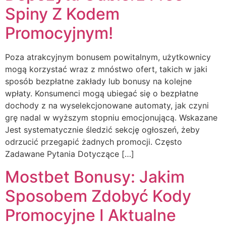
Spiny Z Kodem
Promocyjnym!
Poza atrakcyjnym bonusem powitalnym, użytkownicy
mogą korzystać wraz z mnóstwo ofert, takich w jaki
sposób bezpłatne zakłady lub bonusy na kolejne
wpłaty. Konsumenci mogą ubiegać się o bezpłatne
dochody z na wyselekcjonowane automaty, jak czyni
grę nadal w wyższym stopniu emocjonującą. Wskazane
Jest systematycznie śledzić sekcję ogłoszeń, żeby
odrzucić przegapić żadnych promocji. Często
Zadawane Pytania Dotyczące […]
Mostbet Bonusy: Jakim
Sposobem Zdobyć Kody
Promocyjne I Aktualne