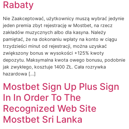
Rabaty
Nie Zaakceptować, użytkownicy muszą wybrać jedynie
jeden premia zbyt rejestrację w Mostbet, na rzecz
zakładów muzycznych albo dla kasyna. Należy
pamiętać, że na dokonaniu wpłaty na konto w ciągu
trzydzieści minut od rejestracji, można uzyskać
zwiększony bonus w wysokości +125% kwoty
depozytu. Maksymalna kwota owego bonusu, podobnie
jak zwykłego, kosztuje 1400 ZŁ. Cała rozrywka
hazardowa […]
Mostbet Sign Up Plus Sign
In In Order To The
Recognized Web Site
Mostbet Sri Lanka