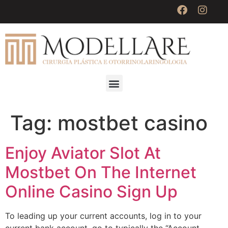
Tag:
mostbet casino
Enjoy Aviator Slot At
Mostbet On The Internet
Online Casino Sign Up
To leading up your current accounts, log in to your