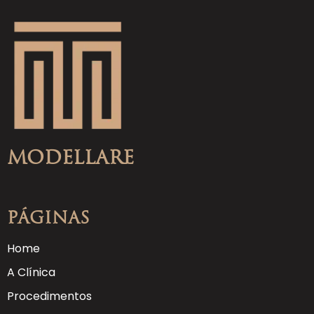
Modellare
Páginas
Home
A Clínica
Procedimentos