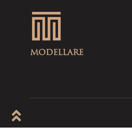
Modellare