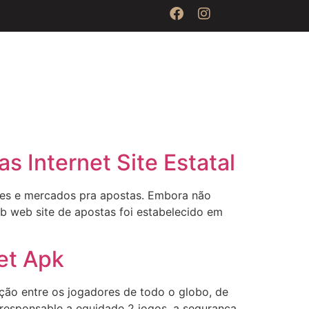
s Internet Site Estatal
des e mercados pra apostas. Embora não
 web site de apostas foi estabelecido em
et Apk
ão entre os jogadores de todo o globo, de
 responsable a equidade 2 jogos, a segurança