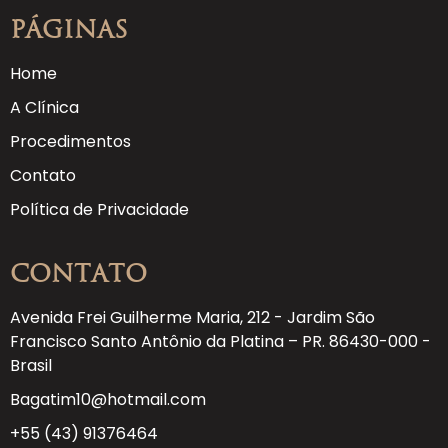
Páginas
Home
A Clínica
Procedimentos
Contato
Política de Privacidade
Contato
Avenida Frei Guilherme Maria, 212 - Jardim São
Francisco Santo Antônio da Platina – PR. 86430-000 -
Brasil
Bagatim10@hotmail.com
+55 (43) 91376464