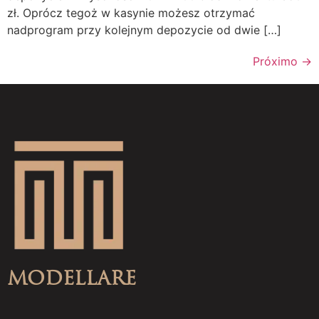
zł. Oprócz tegoż w kasynie możesz otrzymać
nadprogram przy kolejnym depozycie od dwie […]
Próximo
→
Modellare