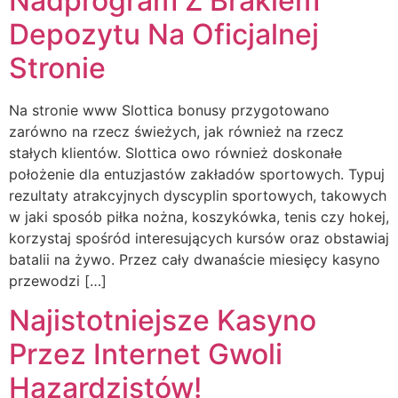
Nadprogram Z Brakiem
Depozytu Na Oficjalnej
Stronie
Na stronie www Slottica bonusy przygotowano
zarówno na rzecz świeżych, jak również na rzecz
stałych klientów. Slottica owo również doskonałe
położenie dla entuzjastów zakładów sportowych. Typuj
rezultaty atrakcyjnych dyscyplin sportowych, takowych
w jaki sposób piłka nożna, koszykówka, tenis czy hokej,
korzystaj spośród interesujących kursów oraz obstawiaj
batalii na żywo. Przez cały dwanaście miesięcy kasyno
przewodzi […]
Najistotniejsze Kasyno
Przez Internet Gwoli
Hazardzistów!