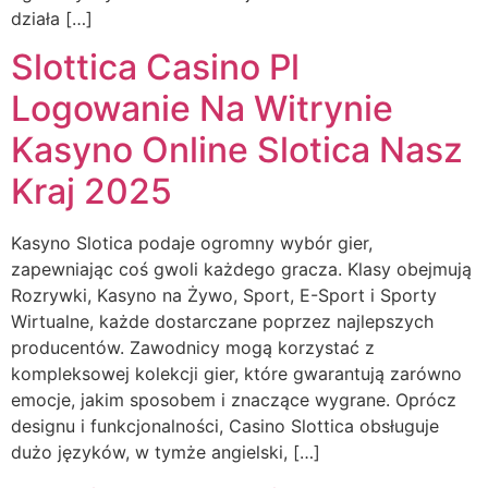
działa […]
Slottica Casino Pl ️
Logowanie Na Witrynie
Kasyno Online Slotica Nasz
Kraj 2025
Kasyno Slotica podaje ogromny wybór gier,
zapewniając coś gwoli każdego gracza. Klasy obejmują
Rozrywki, Kasyno na Żywo, Sport, E-Sport i Sporty
Wirtualne, każde dostarczane poprzez najlepszych
producentów. Zawodnicy mogą korzystać z
kompleksowej kolekcji gier, które gwarantują zarówno
emocje, jakim sposobem i znaczące wygrane. Oprócz
designu i funkcjonalności, Casino Slottica obsługuje
dużo języków, w tymże angielski, […]