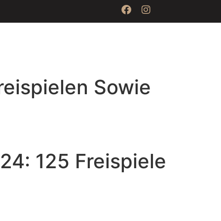
eispielen Sowie
4: 125 Freispiele