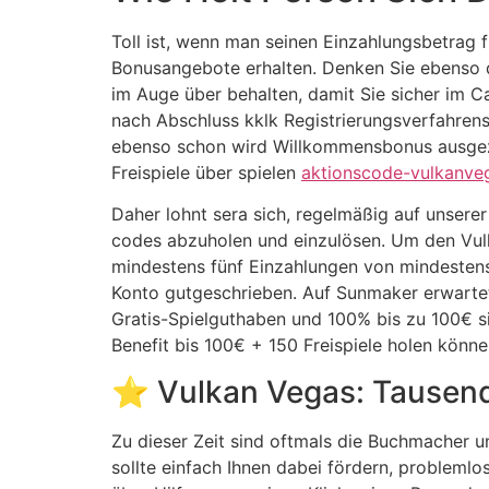
Toll ist, wenn man seinen Einzahlungsbetrag 
Bonusangebote erhalten. Denken Sie ebenso d
im Auge über behalten, damit Sie sicher im C
nach Abschluss kklk Registrierungsverfahren
ebenso schon wird Willkommensbonus ausgezahl
Freispiele über spielen
aktionscode-vulkanve
Daher lohnt sera sich, regelmäßig auf unse
codes abzuholen und einzulösen. Um den Vulk
mindestens fünf Einzahlungen von mindestens
Konto gutgeschrieben. Auf Sunmaker erwartet 
Gratis-Spielguthaben und 100% bis zu 100€ si
Benefit bis 100€ + 150 Freispiele holen könne
⭐ Vulkan Vegas: Tausen
Zu dieser Zeit sind oftmals die Buchmacher u
sollte einfach Ihnen dabei fördern, problemlo