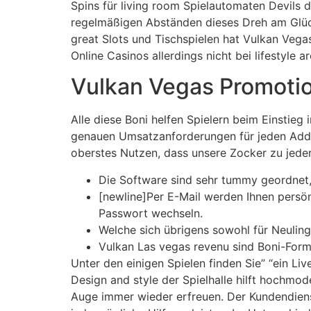
Spins für living room Spielautomaten Devils
regelmäßigen Abständen dieses Dreh am Glüc
great Slots und Tischspielen hat Vulkan Vega
Online Casinos allerdings nicht bei lifestyle 
Vulkan Vegas Promoti
Alle diese Boni helfen Spielern beim Einstieg
genauen Umsatzanforderungen für jeden Adde
oberstes Nutzen, dass unsere Zocker zu jeder
Die Software sind sehr tummy geordnet, 
[newline]Per E-Mail werden Ihnen persö
Passwort wechseln.
Welche sich übrigens sowohl für Neulinge
Vulkan Las vegas revenu sind Boni-Forma
Unter den einigen Spielen finden Sie” “ein Li
Design and style der Spielhalle hilft hochmod
Auge immer wieder erfreuen. Der Kundendienst 