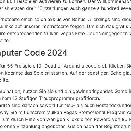
von 80 Freispielen aktivieren zu können. Der Willkommens
ish ersten drei” “Einzahlungen auch ganze a hundred sevent
ernetseite einen solch exklusiven Bonus. Allerdings sind d
klinks auf unserer Internetseite folgen. Um sich das grat
pire entsprechenden Vulkan Vegas Free Codes eingegeben we
eite.”
mputer Code 2024
ür 55 Freispiele für Dead or Around a couple of. Klicken Sie
koennte das Spielen starten. Auf der sonstigen Seite glau
lte.
mbination, nutzen Sie sie und ein gewinnbringendes Game i
einem 12 Stufigen Treueprogramm profitieren.
ritte sind danach sowohl für Neu- als auch Bestandskunden
 away Sie mit unserem Vulkan Vegas Promotional Program c
n, um durch Hilfe von wenigen Klicks einen Reward von 80 F
ele ohne Einzahlung angeboten. Gleich nach der Registrie