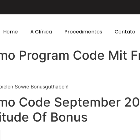
Home
A Clínica
Procedimentos
Contato
mo Program Code Mit Fr
pielen Sowie Bonusguthaben!
mo Code September 202
itude Of Bonus