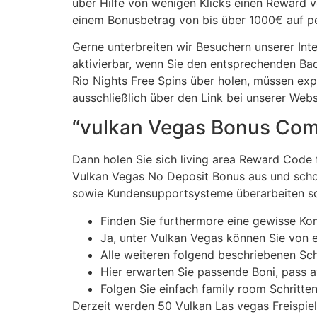
über Hilfe von wenigen Klicks einen Reward 
einem Bonusbetrag von bis über 1000€ auf per
Gerne unterbreiten wir Besuchern unserer Int
aktivierbar, wenn Sie den entsprechenden Bac
Rio Nights Free Spins über holen, müssen ex
ausschließlich über den Link bei unserer Webs
“vulkan Vegas Bonus Co
Dann holen Sie sich living area Reward Code f
Vulkan Vegas No Deposit Bonus aus und schon 
sowie Kundensupportsysteme überarbeiten sol
Finden Sie furthermore eine gewisse Ko
Ja, unter Vulkan Vegas können Sie von 
Alle weiteren folgend beschriebenen Sch
Hier erwarten Sie passende Boni, pass
Folgen Sie einfach family room Schritte
Derzeit werden 50 Vulkan Las vegas Freispi