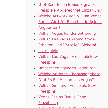
Gibt Sera Einen Bonus Signal Für
Freispiele Abgerechnet Einzahlung?
Welche Artwork Von Vulkan Vegas
Bonus Wird Für Bestehende Spieler
Angeboten?
Vulkan Vegas Kundenbetreuung
Vulkan Las Vegas Promo Code
Erhalten Und Vorteile” “Sichern!
Live-spiele
Vulkan Las Vegas Freispiele Bzw
Freespins
Umsatzbedingungen Jeder Boni
Welche Anderen” “bonusangebote
Gibt Es Bei Vulkan Las Vegas?
Vulkan Sin Town Freispiele Bzw
Freespins
Vegas Casino Bonus Ohne
Einzahlung