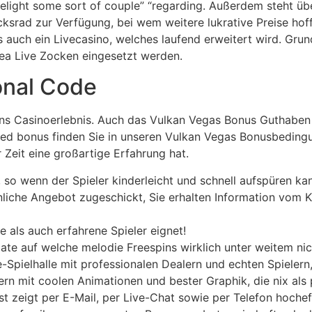
 delight some sort of couple” “regarding. Außerdem steht 
ksrad zur Verfügung, bei wem weitere lukrative Preise ho
s auch ein Livecasino, welches laufend erweitert wird. Gr
area Live Zocken eingesetzt werden.
onal Code
 ins Casinoerlebnis. Auch das Vulkan Vegas Bonus Guthaben 
d bonus finden Sie in unseren Vulkan Vegas Bonusbedingun
 Zeit eine großartige Erfahrung hat.
so wenn der Spieler kinderleicht und schnell aufspüren kan
nliche Angebot zugeschickt, Sie erhalten Information vom
 als auch erfahrene Spieler eignet!
te auf welche melodie Freespins wirklich unter weitem nich
ve-Spielhalle mit professionalen Dealern und echten Spielern
ern mit coolen Animationen und bester Graphik, die nix als 
zeigt per E-Mail, per Live-Chat sowie per Telefon hocheffe