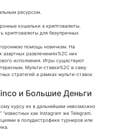
альным ресурсом.
ронные кошельки а криптовалюты.
ть криптовалюты для безупречных
стороннюю помощь новичкам. На
х азартных развлечениях%2C них
кового исполнения. Игры существуют
тересным. Мульти-ставки%2C в саму
ных стратегий а рамках мульти-ставок
inco и Большие Деньги
акому курсу их в дальнейшем невозможно
“известных как Instagram же Telegram.
кциями в полудистрофике турниров или
ика.