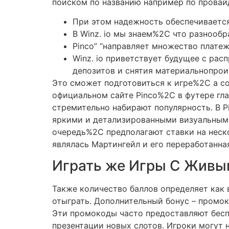
поиском по названию например по провайд
При этом надежность обеспечивается
В Winz. io мы знаем%2C что разнообр
Pinco” “направляет множество плат
Winz. io приветствует будущее с ра
депозитов и снятия материальнопрои
Это сможет подготовиться к игре%2C а с
официальном сайте Pinco%2C в футере гл
стремительно набирают популярность. В P
яркими и детализированными визуальным
очередь%2C предполагают ставки на неск
являлась Мартингейл и его переработанна
Играть же Игры С Живым
Также количество баллов определяет как
отыграть. Дополнительный бонус – промок
Эти промокоды часто предоставляют бесп
презентации новых слотов. Игроки могут 