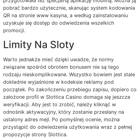
przygotowała też specjalną aplikację mobilną. Można ją
pobrać bardzo użytecznie, skanując system kodowania
QR na stronie www kasyna, a według zainstalowaniu
uzyskuje się dostęp do odwiedzenia wszelkich
promocji.
Limity Na Sloty
Warto jednakże mieć dzięki uwadze, że normy
związane spośród obrotem bonusem nie są tego
rodzaju nieskomplikowane. Wszystko bowiem jest stale
dokładnie wyjaśnione w kodeksie reklamy pod
początek. Po zakończeniu przebiegu zapisu, dopiero co
założone profil w Slottica Casino domaga się jeszcze
weryfikacji. Aby jest to zrobić, należy kliknąć w
odnośnik aktywacyjny, który zostanie przesłany na
ustalony adres mejl. Po pomyślnej ocenie, można
przystąpić do odwiedzenia użytkowania wraz z pełnej
propozycje strony Slottica.