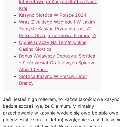
Internetowego Kasyna Slottica Nasz
Kraj
Kasyno Slottica W Polsce 2024
Wraz Z Jakiego Względu I W Jakim
Zamysle Kasyna Przez Internet W
Polsce Oferują Darmowe Promocje?
Оріnіе Grасzy Nа Tеmаt Оnlіnе
Саsіnо Slоttіса
Bonus Wyjąwszy Depozytu Slottica
– Pięćdziesiąt Gratisowych Spinów
Albo 10 Euro!
Slottica Kasyno W Polsce: Lider
Branży
Jeśli jesteś high rollerem, to każde jakościowe kasyno
będzie szczęśliwe, że Cię mum. Minimalny
przechowanie w kasynie wydaje się owo be able owe
pięćdziesiąt zł (m. in. Jeton) względnie sześcdziesięciu
zł (m. in. karty płatnicze). W sytuacji transferu