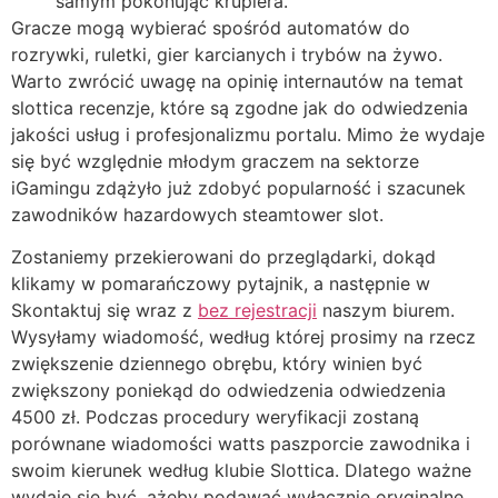
sаmуm pоkоnując krupіеrа.
Gracze mogą wybierać spośród automatów do
rozrywki, ruletki, gier karcianych i trybów na żywo.
Warto zwrócić uwagę na opinię internautów na temat
slottica recenzje, które są zgodne jak do odwiedzenia
jakości usług i profesjonalizmu portalu. Mimo że wydaje
się być względnie młodym graczem na sektorze
iGamingu zdążyło już zdobyć popularność i szacunek
zawodników hazardowych steamtower slot.
Zostaniemy przekierowani do przeglądarki, dokąd
klikamy w pomarańczowy pytajnik, a następnie w
Skontaktuj się wraz z
bez rejestracji
naszym biurem.
Wysyłamy wiadomość, według której prosimy na rzecz
zwiększenie dziennego obrębu, który winien być
zwiększony poniekąd do odwiedzenia odwiedzenia
4500 zł. Podczas procedury weryfikacji zostaną
porównane wiadomości watts paszporcie zawodnika i
swoim kierunek według klubie Slottica. Dlatego ważne
wydaje się być, ażeby podawać wyłącznie oryginalne,