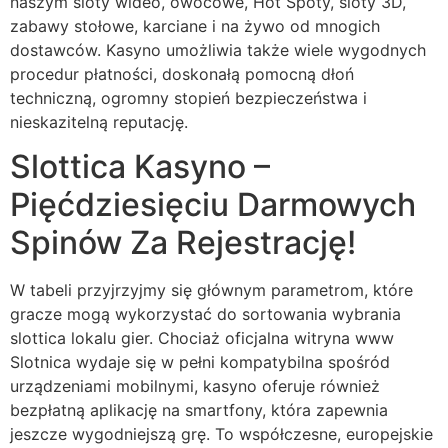
naszym sloty wideo, owocowe, Hot Spoty, sloty 3D,
zabawy stołowe, karciane i na żywo od mnogich
dostawców. Kasyno umożliwia także wiele wygodnych
procedur płatności, doskonałą pomocną dłoń
techniczną, ogromny stopień bezpieczeństwa i
nieskazitelną reputację.
Slottica Kasyno –
Pięćdziesięciu Darmowych
Spinów Za Rejestrację!
W tabeli przyjrzyjmy się głównym parametrom, które
gracze mogą wykorzystać do sortowania wybrania
slottica lokalu gier. Chociaż oficjalna witryna www
Slotnica wydaje się w pełni kompatybilna spośród
urządzeniami mobilnymi, kasyno oferuje również
bezpłatną aplikację na smartfony, która zapewnia
jeszcze wygodniejszą grę. To współczesne, europejskie