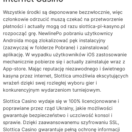
Wszystkie środki są deponowane bezzwłocznie, więc
członkowie odrzucić muszą czekać na przetworzenie
płatności i actually mogą od razu slottica-pl-kasyno.pl
rozpocząć grę. NewlinePo pobraniu użytkownicy
Androida mogą zlokalizować pęk instalacyjny
(zazwyczaj w folderze Pobrane) i zainstalować
aplikację. W wypadku użytkowników iOS zastosowanie
mechanicznie pobierze się i actually zainstaluje wraz z
App-store. Mając reputację niezawodnego i świetnego
kasyna przez internet, Slottica umożliwia ekscytujących
wrażeń dzięki swej rozległej wyboru gier i
konkurencyjnym wydarzeniom turniejowym.
Slottica Casino wydaje się w 100% licencjonowane i
poprawiane przez rząd Ukrainy, jakie możliwości
gwarantuje bezpieczeństwo i uczciwość konsol i
sprawie. Dzięki zaawansowanemu szyfrowaniu SSL,
Slottica Casino gwarantuje pełną ochronę informacji