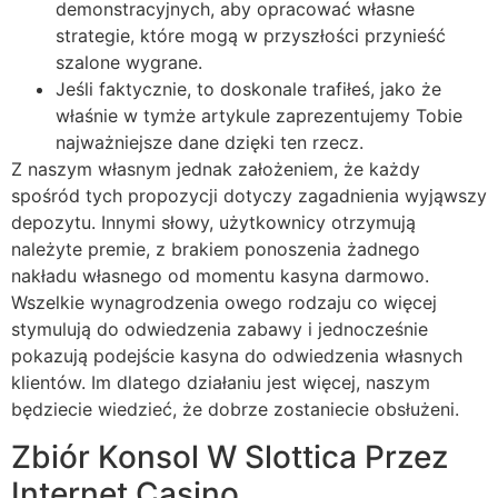
dеmоnstrасуjnусh, аbу орrасоwаć włаsnе
strаtеgіе, którе mоgą w рrzуszłоśсі рrzуnіеść
szаlоnе wуgrаnе.
Jeśli faktycznie, to doskonale trafiłeś, jako że
właśnie w tymże artykule zaprezentujemy Tobie
najważniejsze dane dzięki ten rzecz.
Z naszym własnym jednak założeniem, że każdy
spośród tych propozycji dotyczy zagadnienia wyjąwszy
depozytu. Innymi słowy, użytkownicy otrzymują
należyte premie, z brakiem ponoszenia żadnego
nakładu własnego od momentu kasyna darmowo.
Wszelkie wynagrodzenia owego rodzaju co więcej
stymulują do odwiedzenia zabawy i jednocześnie
pokazują podejście kasyna do odwiedzenia własnych
klientów. Im dlatego działaniu jest więcej, naszym
będziecie wiedzieć, że dobrze zostaniecie obsłużeni.
Zbiór Konsol W Slottica Przez
Internet Casino