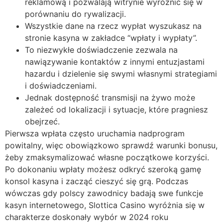
reklamową i pozwalają witrynie wyróżnić się w
porównaniu do rywalizacji.
Wszystkie dane na rzecz wypłat wyszukasz na
stronie kasyna w zakładce “wpłaty i wypłaty”.
To niezwykłe doświadczenie zezwala na
nawiązywanie kontaktów z innymi entuzjastami
hazardu i dzielenie się swymi własnymi strategiami
i doświadczeniami.
Jednak dostępność transmisji na żywo może
zależeć od lokalizacji i sytuacje, które pragniesz
obejrzeć.
Pierwsza wpłata często uruchamia nadprogram
powitalny, więc obowiązkowo sprawdź warunki bonusu,
żeby zmaksymalizować własne początkowe korzyści.
Po dokonaniu wpłaty możesz odkryć szeroką gamę
konsol kasyna i zacząć cieszyć się grą. Podczas
wówczas gdy polscy zawodnicy badają swe funkcje
kasyn internetowego, Slottica Casino wyróżnia się w
charakterze doskonały wybór w 2024 roku