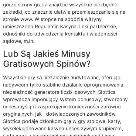
górze strony gracz znajdzie wszystkie niezbędne
zakładki, co znacznie ułatwia przemieszczanie się na
stronie www. W stopce na spodzie witryny
umieszczono Regulamin Kasyna, linki partnerskie,
odnośniki do odwiedzenia kontaktu i wiadomości
sądowe, m.in.
Lub Są Jakieś Minusy
Gratisowych Spinów?
Wszystkie gry są niezależnie audytowane, oferując
nabywcom tylko stabilne działanie oprogramowania,
niezależność generatora liczb losowych. Slottica
wprowadza imponujący system bonusowy, stworzony
unces myślą o zaspokojeniu konieczności zarówno
oryginalnych, jak i doświadczonych zawodników.
Slottica podaje członkom grę w gry stołowe, karty,
wyselekcjonowane kasyno unces żywym krupierem,
sloty wraz z jackpotami my małżonek and i inne