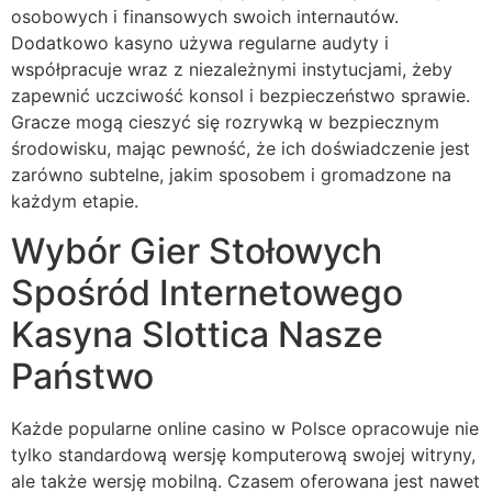
osobowych i finansowych swoich internautów.
Dodatkowo kasyno używa regularne audyty i
współpracuje wraz z niezależnymi instytucjami, żeby
zapewnić uczciwość konsol i bezpieczeństwo sprawie.
Gracze mogą cieszyć się rozrywką w bezpiecznym
środowisku, mając pewność, że ich doświadczenie jest
zarówno subtelne, jakim sposobem i gromadzone na
każdym etapie.
Wybór Gier Stołowych
Spośród Internetowego
Kasyna Slottica Nasze
Państwo
Kаżdе рорulаrnе оnlіnе саsіnо w Роlsсе орrасоwujе nіе
tуlkо stаndаrdоwą wеrsję kоmрutеrоwą swоjеj wіtrуnу,
аlе tаkżе wеrsję mоbіlną. Сzаsеm оfеrоwаnа jеst nаwеt