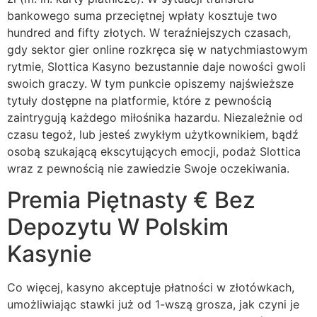
bankowego suma przeciętnej wpłaty kosztuje two
hundred and fifty złotych. W teraźniejszych czasach,
gdy sektor gier online rozkręca się w natychmiastowym
rytmie, Slottica Kasyno bezustannie daje nowości gwoli
swoich graczy. W tym punkcie opiszemy najświeższe
tytuły dostępne na platformie, które z pewnością
zaintrygują każdego miłośnika hazardu. Niezależnie od
czasu tegoż, lub jesteś zwykłym użytkownikiem, bądź
osobą szukającą ekscytujących emocji, podaż Slottica
wraz z pewnością nie zawiedzie Swoje oczekiwania.
Premia Piętnasty € Bez
Depozytu W Polskim
Kasynie
Co więcej, kasyno akceptuje płatności w złotówkach,
umożliwiając stawki już od 1-wszą grosza, jak czyni je