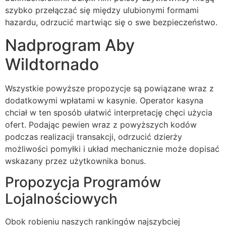
szybko przełączać się między ulubionymi formami
hazardu, odrzucić martwiąc się o swe bezpieczeństwo.
Nadprogram Aby
Wildtornado
Wszystkie powyższe propozycje są powiązane wraz z
dodatkowymi wpłatami w kasynie. Operator kasyna
chciał w ten sposób ułatwić interpretację chęci użycia
ofert. Podając pewien wraz z powyższych kodów
podczas realizacji transakcji, odrzucić dzierży
możliwości pomyłki i układ mechanicznie może dopisać
wskazany przez użytkownika bonus.
Propozycja Programów
Lojalnościowych
Obok robieniu naszych rankingów najszybciej