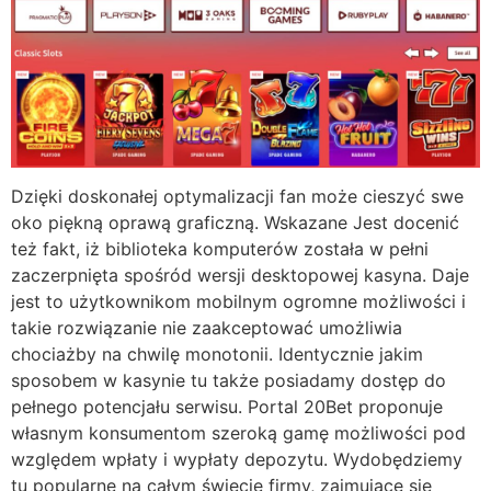
Dzięki doskonałej optymalizacji fan może cieszyć swe
oko piękną oprawą graficzną. Wskazane Jest docenić
też fakt, iż biblioteka komputerów została w pełni
zaczerpnięta spośród wersji desktopowej kasyna. Daje
jest to użytkownikom mobilnym ogromne możliwości i
takie rozwiązanie nie zaakceptować umożliwia
chociażby na chwilę monotonii. Identycznie jakim
sposobem w kasynie tu także posiadamy dostęp do
pełnego potencjału serwisu. Portal 20Bet proponuje
własnym konsumentom szeroką gamę możliwości pod
względem wpłaty i wypłaty depozytu. Wydobędziemy
tu popularne na całym świecie firmy, zajmujące się