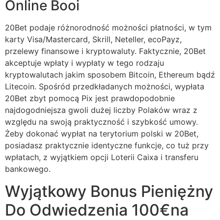
Online Booi
20Bet podaje różnorodność możności płatności, w tym
karty Visa/Mastercard, Skrill, Neteller, ecoPayz,
przelewy finansowe i kryptowaluty. Faktycznie, 20Bet
akceptuje wpłaty i wypłaty w tego rodzaju
kryptowalutach jakim sposobem Bitcoin, Ethereum bądź
Litecoin. Spośród przedkładanych możności, wypłata
20Bet zbyt pomocą Pix jest prawdopodobnie
najdogodniejsza gwoli dużej liczby Polaków wraz z
względu na swoją praktyczność i szybkość umowy.
Żeby dokonać wypłat na terytorium polski w 20Bet,
posiadasz praktycznie identyczne funkcje, co tuż przy
wpłatach, z wyjątkiem opcji Loterii Caixa i transferu
bankowego.
Wyjątkowy Bonus Pieniężny
Do Odwiedzenia 100€na