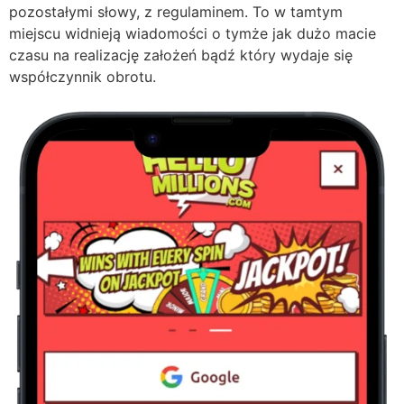
pozostałymi słowy, z regulaminem. To w tamtym
miejscu widnieją wiadomości o tymże jak dużo macie
czasu na realizację założeń bądź który wydaje się
współczynnik obrotu.