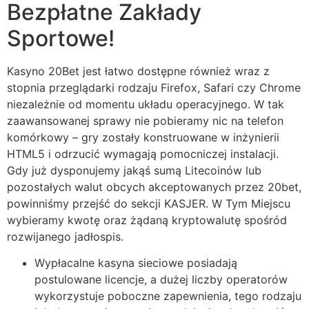
Bezpłatne Zakłady
Sportowe!
Kasyno 20Bet jest łatwo dostępne również wraz z
stopnia przeglądarki rodzaju Firefox, Safari czy Chrome
niezależnie od momentu układu operacyjnego. W tak
zaawansowanej sprawy nie pobieramy nic na telefon
komórkowy – gry zostały konstruowane w inżynierii
HTML5 i odrzucić wymagają pomocniczej instalacji.
Gdy już dysponujemy jakąś sumą Litecoinów lub
pozostałych walut obcych akceptowanych przez 20bet,
powinniśmy przejść do sekcji KASJER. W Tym Miejscu
wybieramy kwotę oraz żądaną kryptowalutę spośród
rozwijanego jadłospis.
Wypłacalne kasyna sieciowe posiadają
postulowane licencje, a dużej liczby operatorów
wykorzystuje poboczne zapewnienia, tego rodzaju