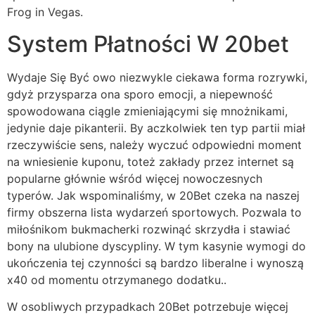
Frog in Vegas.
System Płatności W 20bet
Wydaje Się Być owo niezwykle ciekawa forma rozrywki,
gdyż przysparza ona sporo emocji, a niepewność
spowodowana ciągle zmieniającymi się mnożnikami,
jedynie daje pikanterii. By aczkolwiek ten typ partii miał
rzeczywiście sens, należy wyczuć odpowiedni moment
na wniesienie kuponu, toteż zakłady przez internet są
popularne głównie wśród więcej nowoczesnych
typerów. Jak wspominaliśmy, w 20Bet czeka na naszej
firmy obszerna lista wydarzeń sportowych. Pozwala to
miłośnikom bukmacherki rozwinąć skrzydła i stawiać
bony na ulubione dyscypliny. W tym kasynie wymogi do
ukończenia tej czynności są bardzo liberalne i wynoszą
x40 od momentu otrzymanego dodatku..
W osobliwych przypadkach 20Bet potrzebuje więcej