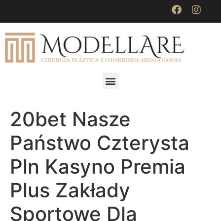
20bet Nasze
Państwo Czterysta
Pln Kasyno Premia
Plus Zakłady
Sportowe Dla