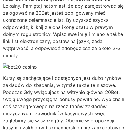
Lokalny. Pamiętaj natomiast, że aby zarejestrować się i
zalogować na 20Bet jesteś zobligowany mieć
ukończone osiemnaście lat. By uzyskać szybką
odpowiedź, kliknij zieloną ikonę czatu w prawym
dolnym rogu stronicy. Wpisz swe imię i miano a także
link list elektroniczny, postaw na język, zadaj
wątpliwość, a odpowiedź zdobędziesz za około 2-3
minuty.
Kursy są zachęcające i dostępnych jest dużo rynków
zakładów do zbadania, w tymże także te niszowe.
Podczas Gdy wylądujesz na witrynie głównej 20Bet,
twoją uwagę przyciągną bonusy powitalne. Wypichcili
coś szczegółowego na rzecz fanów zakładów
muzycznych i zawodników kasynowych, więc
zagłębimy się w szczegóły. Obecnie w propozycji
kasyna i zakładów bukmacherskich nie zaakceptować