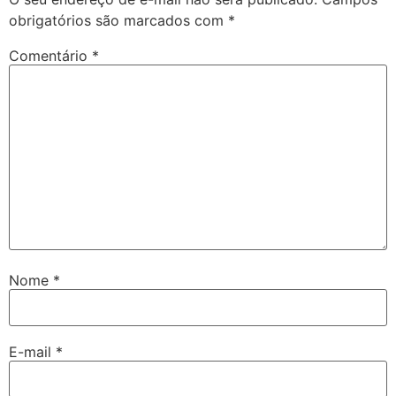
obrigatórios são marcados com
*
Comentário
*
Nome
*
E-mail
*