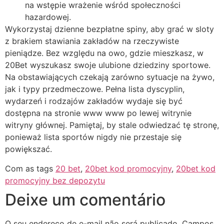
na wstępie wrażenie wśród społeczności
hazardowej.
Wykorzystaj dzienne bezpłatne spiny, aby grać w sloty
z brakiem stawiania zakładów na rzeczywiste
pieniądze. Bez względu na owo, gdzie mieszkasz, w
20Bet wyszukasz swoje ulubione dziedziny sportowe.
Na obstawiających czekają zarówno sytuacje na żywo,
jak i typy przedmeczowe. Pełna lista dyscyplin,
wydarzeń i rodzajów zakładów wydaje się być
dostępna na stronie www www po lewej witrynie
witryny głównej. Pamiętaj, by stale odwiedzać tę stronę,
ponieważ lista sportów nigdy nie przestaje się
powiększać.
Com as tags
20 bet
,
20bet kod promocyjny
,
20bet kod
promocyjny bez depozytu
Deixe um comentário
O seu endereço de e-mail não será publicado.
Campos