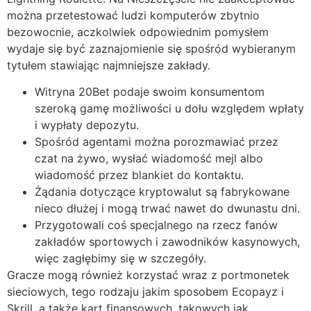
można przetestować ludzi komputerów zbytnio
bezowocnie, aczkolwiek odpowiednim pomysłem
wydaje się być zaznajomienie się spośród wybieranym
tytułem stawiając najmniejsze zakłady.
Witryna 20Bet podaje swoim konsumentom
szeroką gamę możliwości u dołu względem wpłaty
i wypłaty depozytu.
Spośród agentami można porozmawiać przez
czat na żywo, wysłać wiadomość mejl albo
wiadomość przez blankiet do kontaktu.
Żądania dotyczące kryptowalut są fabrykowane
nieco dłużej i mogą trwać nawet do dwunastu dni.
Przygotowali coś specjalnego na rzecz fanów
zakładów sportowych i zawodników kasynowych,
więc zagłębimy się w szczegóły.
Gracze mogą również korzystać wraz z portmonetek
sieciowych, tego rodzaju jakim sposobem Ecopayz i
Skrill, a także kart finansowych, takowych jak