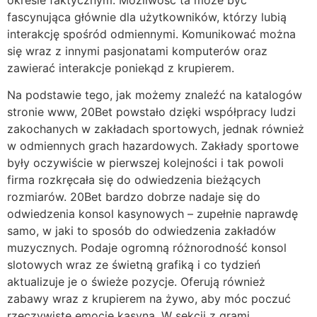
fascynująca głównie dla użytkowników, którzy lubią
interakcję spośród odmiennymi. Komunikować można
się wraz z innymi pasjonatami komputerów oraz
zawierać interakcje poniekąd z krupierem.
Na podstawie tego, jak możemy znaleźć na katalogów
stronie www, 20Bet powstało dzięki współpracy ludzi
zakochanych w zakładach sportowych, jednak również
w odmiennych grach hazardowych. Zakłady sportowe
były oczywiście w pierwszej kolejności i tak powoli
firma rozkręcała się do odwiedzenia bieżących
rozmiarów. 20Bet bardzo dobrze nadaje się do
odwiedzenia konsol kasynowych – zupełnie naprawdę
samo, w jaki to sposób do odwiedzenia zakładów
muzycznych. Podaje ogromną różnorodność konsol
slotowych wraz ze świetną grafiką i co tydzień
aktualizuje je o świeże pozycje. Oferują również
zabawy wraz z krupierem na żywo, aby móc poczuć
rzeczywiste emocje kasyna. W sekcji z grami