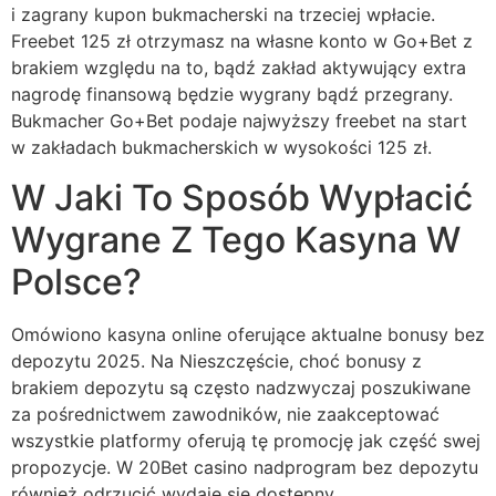
i zagrany kupon bukmacherski na trzeciej wpłacie.
Freebet 125 zł otrzymasz na własne konto w Go+Bet z
brakiem względu na to, bądź zakład aktywujący extra
nagrodę finansową będzie wygrany bądź przegrany.
Bukmacher Go+Bet podaje najwyższy freebet na start
w zakładach bukmacherskich w wysokości 125 zł.
W Jaki To Sposób Wypłacić
Wygrane Z Tego Kasyna W
Polsce?
Omówiono kasyna online oferujące aktualne bonusy bez
depozytu 2025. Na Nieszczęście, choć bonusy z
brakiem depozytu są często nadzwyczaj poszukiwane
za pośrednictwem zawodników, nie zaakceptować
wszystkie platformy oferują tę promocję jak część swej
propozycje. W 20Bet casino nadprogram bez depozytu
również odrzucić wydaje się dostępny.