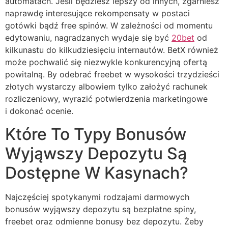
automatach. Jeśli będziesz lepszy od innych, zgarniesz
naprawdę interesujące rekompensaty w postaci
gotówki bądź free spinów. W zależności od momentu
edytowaniu, nagradzanych wydaje się być
20bet
od
kilkunastu do kilkudziesięciu internautów. BetX również
może pochwalić się niezwykle konkurencyjną ofertą
powitalną. By odebrać freebet w wysokości trzydzieści
złotych wystarczy albowiem tylko założyć rachunek
rozliczeniowy, wyrazić potwierdzenia marketingowe
i dokonać ocenie.
Które To Typy Bonusów
Wyjąwszy Depozytu Są
Dostępne W Kasynach?
Najczęściej spotykanymi rodzajami darmowych
bonusów wyjąwszy depozytu są bezpłatne spiny,
freebet oraz odmienne bonusy bez depozytu. Żeby