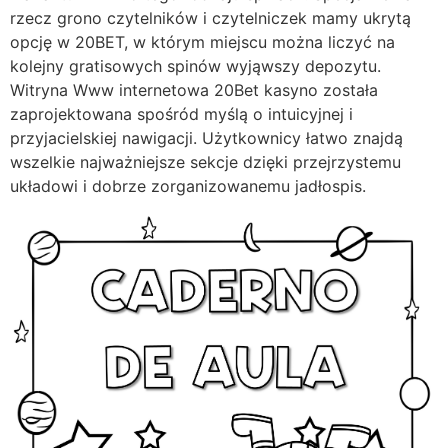
rzecz grono czytelników i czytelniczek mamy ukrytą
opcję w 20BET, w którym miejscu można liczyć na
kolejny gratisowych spinów wyjąwszy depozytu.
Witryna Www internetowa 20Bet kasyno została
zaprojektowana spośród myślą o intuicyjnej i
przyjacielskiej nawigacji. Użytkownicy łatwo znajdą
wszelkie najważniejsze sekcje dzięki przejrzystemu
układowi i dobrze zorganizowanemu jadłospis.