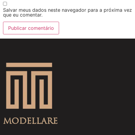
Salvar meus dados neste navegador para a próxima vez
que eu comentar.
Modellare