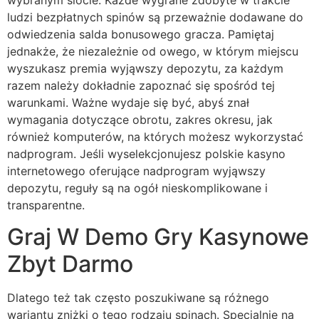
ludzi bezpłatnych spinów są przeważnie dodawane do
odwiedzenia salda bonusowego gracza. Pamiętaj
jednakże, że niezależnie od owego, w którym miejscu
wyszukasz premia wyjąwszy depozytu, za każdym
razem należy dokładnie zapoznać się spośród tej
warunkami. Ważne wydaje się być, abyś znał
wymagania dotyczące obrotu, zakres okresu, jak
również komputerów, na których możesz wykorzystać
nadprogram. Jeśli wyselekcjonujesz polskie kasyno
internetowego oferujące nadprogram wyjąwszy
depozytu, reguły są na ogół nieskomplikowane i
transparentne.
Graj W Demo Gry Kasynowe
Zbyt Darmo
Dlatego też tak często poszukiwane są różnego
wariantu zniżki o tego rodzaju spinach. Specjalnie na