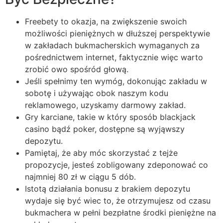
Freebety to okazja, na zwiększenie swoich
możliwości pieniężnych w dłuższej perspektywie
w zakładach bukmacherskich wymaganych za
pośrednictwem internet, faktycznie więc warto
zrobić owo spośród głową.
Jeśli spełnimy ten wymóg, dokonując zakładu w
sobotę i używając obok naszym kodu
reklamowego, uzyskamy darmowy zakład.
Gry karciane, takie w który sposób blackjack
casino bądź poker, dostępne są wyjąwszy
depozytu.
Pamiętaj, że aby móc skorzystać z tejże
propozycje, jesteś zobligowany zdeponować co
najmniej 80 zł w ciągu 5 dób.
Istotą działania bonusu z brakiem depozytu
wydaje się być wiec to, że otrzymujesz od czasu
bukmachera w pełni bezpłatne środki pieniężne na