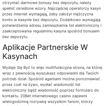
otrzymać darmowe bonusy bez depozytu, należy
spełnić określone wzory. Najczęściej operatorzy kasyn
przez internet wymagają, żeby założył mężczyzna
konto w kasynie bez depozytu. Dodatkowo wymagają
potwierdzenia adresu zamieszkamia list elektroniczny i
zaakceptowania regulaminu kasyna spośród bonusem
bez depozytu.
Aplikacje Partnerskie W
Kasynach
Wydaje Się Być to więc multifunkcyjna strona, na której
wraz z pewnością wyszukasz odpowiedni dla Twoich
potrzeb dział. Spośród agentami można porozmawiać
przez czat na żywo, wysłać wiadomość list
elektroniczny bądź wiadomość poprzez formularz do
kontaktu. 20Bet internetowego casino zapewni
wielogodzinną rozrywkę wszystkim fanom, którzy