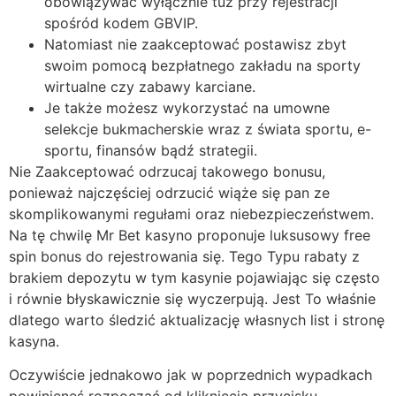
obowiązywać wyłącznie tuż przy rejestracji
spośród kodem GBVIP.
Natomiast nie zaakceptować postawisz zbyt
swoim pomocą bezpłatnego zakładu na sporty
wirtualne czy zabawy karciane.
Je także możesz wykorzystać na umowne
selekcje bukmacherskie wraz z świata sportu, e-
sportu, finansów bądź strategii.
Nie Zaakceptować odrzucaj takowego bonusu,
ponieważ najczęściej odrzucić wiąże się pan ze
skomplikowanymi regułami oraz niebezpieczeństwem.
Na tę chwilę Mr Bet kasyno proponuje luksusowy free
spin bonus do rejestrowania się. Tego Typu rabaty z
brakiem depozytu w tym kasynie pojawiając się często
i równie błyskawicznie się wyczerpują. Jest To właśnie
dlatego warto śledzić aktualizację własnych list i stronę
kasyna.
Oczywiście jednakowo jak w poprzednich wypadkach
powinieneś rozpocząć od kliknięcia przycisku