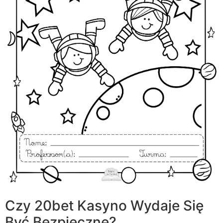
Czy 20bet Kasyno Wydaje Się
Być Bezpieczne?