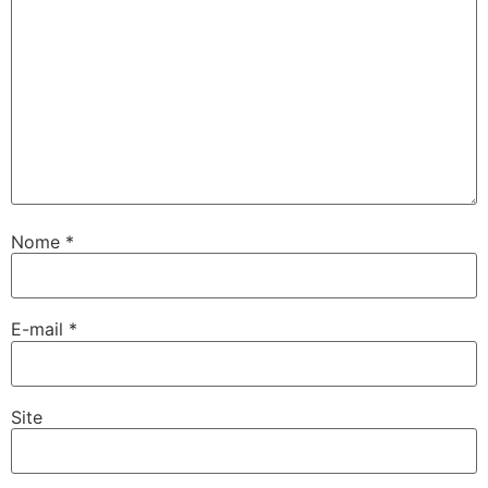
Nome
*
E-mail
*
Site