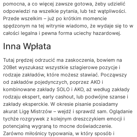
pomocna, a co więcej zawsze gotowa, żeby udzielić
odpowiedzi na wszelkie pytania, lub też wątpliwości.
Przede wszelkim – już po krótkim momencie
spędzonym na tej witrynie wiadomo, że wydaje się to w
całości legalna i pewna forma uciechy hazardowej.
Inna Wpłata
Tutaj prędzej odrzucić ma zaskoczenia, bowiem na
20Bet wyszukasz wszystkie szlagierowe pozycje i
rodzaje zakładów, które możesz stawiać. Począwszy
od zakładów pojedynczych, poprzez AKO i
kombinowane zakłady SOLO i AKO, aż według zakłady
rodzaju ekspert, early cashout, lub podwójne szanse i
zakłady eksperckie. W okresie pisanie posiadamy
akurat Ligę Mistrzów – wejdź i sprawdź sam. Oglądanie
tychże rozgrywek z kolejnym dreszczykiem emocji i
potencjalną wygraną to mocne doświadczenie.
Zarówno miłośnicy typowania, w który sposób i