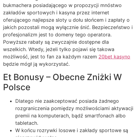
bukmachera posiadającego w propozycji mnóstwo
zakładów sportowych i kasyna przez internet
oferującego najlepsze sloty u dołu słońcem i zapłaty o
jakich pozostali mogą wyłącznie śnić. Bezpieczeństwo i
profesjonalizm jest to domeny tego operatora.
Powyższe rabaty są zwyczajnie dostępne dla
wszelkich. Wtedy, jeżeli tylko pojawi się takowa
możliwość, jest to fan za każdym razem
20bet kasyno
będzie mógł ją wykorzystać.
Et Bonusy – Obecne Zniżki W
Polsce
Dlatego nie zaakceptować posiada żadnego
rozgraniczenia pomiędzy możliwościami aktywacji
premii na komputerach, bądź smartfonach albo
tabletach.
W końcu rozrywki losowe i zakłady sportowe są