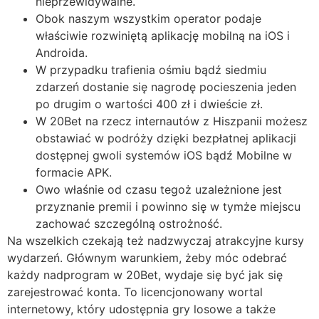
nieprzewidywalne.
Obok naszym wszystkim operator podaje
właściwie rozwiniętą aplikację mobilną na iOS i
Androida.
W przypadku trafienia ośmiu bądź siedmiu
zdarzeń dostanie się nagrodę pocieszenia jeden
po drugim o wartości 400 zł i dwieście zł.
W 20Bet na rzecz internautów z Hiszpanii możesz
obstawiać w podróży dzięki bezpłatnej aplikacji
dostępnej gwoli systemów iOS bądź Mobilne w
formacie APK.
Owo właśnie od czasu tegoż uzależnione jest
przyznanie premii i powinno się w tymże miejscu
zachować szczególną ostrożność.
Na wszelkich czekają też nadzwyczaj atrakcyjne kursy
wydarzeń. Głównym warunkiem, żeby móc odebrać
każdy nadprogram w 20Bet, wydaje się być jak się
zarejestrować konta. To licencjonowany wortal
internetowy, który udostępnia gry losowe a także