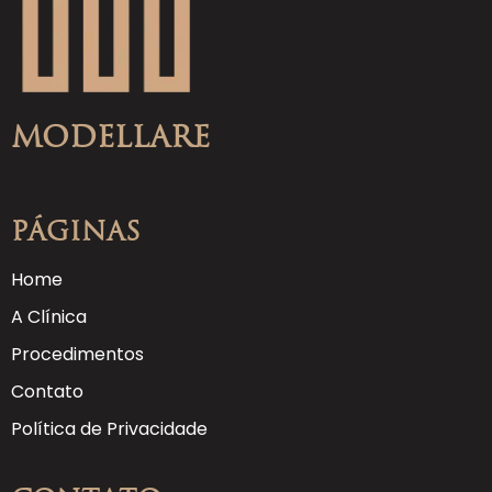
Modellare
Páginas
Home
A Clínica
Procedimentos
Contato
Política de Privacidade