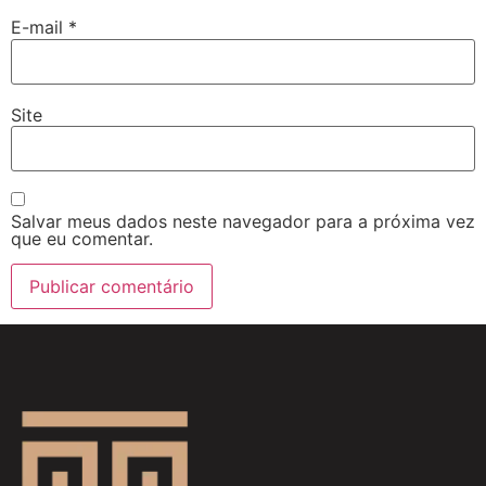
E-mail
*
Site
Salvar meus dados neste navegador para a próxima vez
que eu comentar.