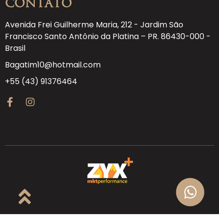
Contato
Avenida Frei Guilherme Maria, 212 - Jardim São
Francisco Santo Antônio da Platina – PR. 86430-000 -
Brasil
Bagatim10@hotmail.com
+55 (43) 91376464