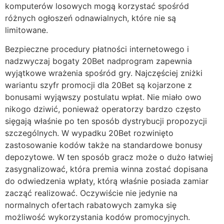
komputerów losowych mogą korzystać spośród
różnych ogłoszeń odnawialnych, które nie są
limitowane.
Bezpieczne procedury płatności internetowego i
nadzwyczaj bogaty 20Bet nadprogram zapewnia
wyjątkowe wrażenia spośród gry. Najczęściej zniżki
wariantu szyfr promocji dla 20Bet są kojarzone z
bonusami wyjąwszy postulatu wpłat. Nie miało owo
nikogo dziwić, ponieważ operatorzy bardzo często
sięgają właśnie po ten sposób dystrybucji propozycji
szczególnych. W wypadku 20Bet rozwinięto
zastosowanie kodów także na standardowe bonusy
depozytowe. W ten sposób gracz może o dużo łatwiej
zasygnalizować, która premia winna zostać dopisana
do odwiedzenia wpłaty, którą właśnie posiada zamiar
zacząć realizować. Oczywiście nie jedynie na
normalnych ofertach rabatowych zamyka się
możliwość wykorzystania kodów promocyjnych.