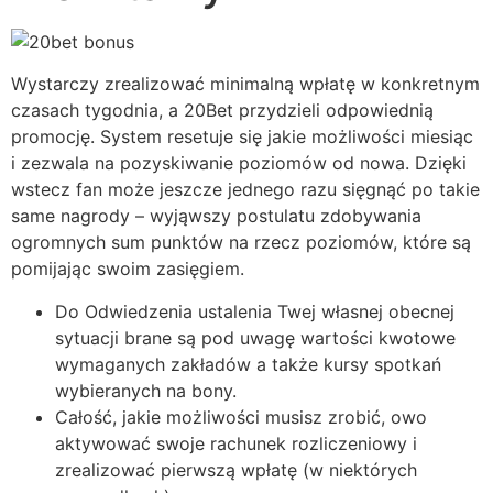
Wystarczy zrealizować minimalną wpłatę w konkretnym
czasach tygodnia, a 20Bet przydzieli odpowiednią
promocję. System resetuje się jakie możliwości miesiąc
i zezwala na pozyskiwanie poziomów od nowa. Dzięki
wstecz fan może jeszcze jednego razu sięgnąć po takie
same nagrody – wyjąwszy postulatu zdobywania
ogromnych sum punktów na rzecz poziomów, które są
pomijając swoim zasięgiem.
Do Odwiedzenia ustalenia Twej własnej obecnej
sytuacji brane są pod uwagę wartości kwotowe
wymaganych zakładów a także kursy spotkań
wybieranych na bony.
Całość, jakie możliwości musisz zrobić, owo
aktywować swoje rachunek rozliczeniowy i
zrealizować pierwszą wpłatę (w niektórych