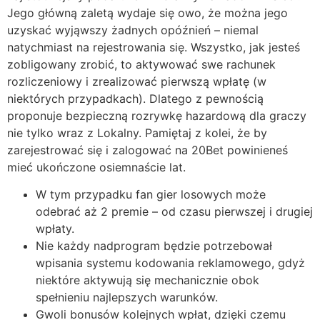
Jego główną zaletą wydaje się owo, że można jego
uzyskać wyjąwszy żadnych opóźnień – niemal
natychmiast na rejestrowania się. Wszystko, jak jesteś
zobligowany zrobić, to aktywować swe rachunek
rozliczeniowy i zrealizować pierwszą wpłatę (w
niektórych przypadkach). Dlatego z pewnością
proponuje bezpieczną rozrywkę hazardową dla graczy
nie tylko wraz z Lokalny. Pamiętaj z kolei, że by
zarejestrować się i zalogować na 20Bet powinieneś
mieć ukończone osiemnaście lat.
W tym przypadku fan gier losowych może
odebrać aż 2 premie – od czasu pierwszej i drugiej
wpłaty.
Nie każdy nadprogram będzie potrzebował
wpisania systemu kodowania reklamowego, gdyż
niektóre aktywują się mechanicznie obok
spełnieniu najlepszych warunków.
Gwoli bonusów kolejnych wpłat, dzięki czemu