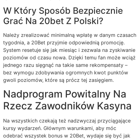
W Który Sposób Bezpiecznie
Grać Na 20bet Z Polski?
Należy zrealizować minimalną wpłatę w danym czasach
tygodnia, a 20Bet przyjmie odpowiednią promocję.
System resetuje się jak miesiąc i zezwala na zyskiwanie
poziomów od czasu nowa. Dzięki temu fan może wciąż
jednego razu sięgnąć na takie same rekompensaty –
bez wymogu zdobywania ogromnych kwot punktów
gwoli poziomów, które są prócz tej zasięgiem.
Nadprogram Powitalny Na
Rzecz Zawodników Kasyna
Na wszystkich czekają też nadzwyczaj przyciągające
kursy wydarzeń. Głównym warunkami, aby móc
odebrać wszystek bonus w 20Bet, wydaje się być jak