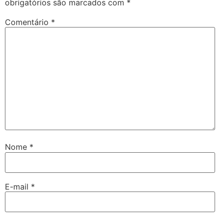
obrigatórios são marcados com
*
Comentário
*
Nome
*
E-mail
*