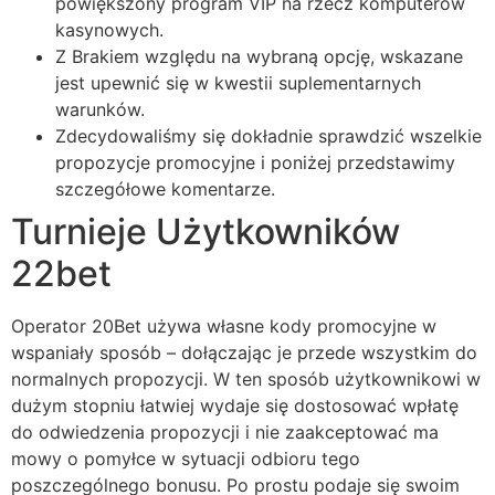
powiększony program VIP na rzecz komputerów
kasynowych.
Z Brakiem względu na wybraną opcję, wskazane
jest upewnić się w kwestii suplementarnych
warunków.
Zdecydowaliśmy się dokładnie sprawdzić wszelkie
propozycje promocyjne i poniżej przedstawimy
szczegółowe komentarze.
Turnieje Użytkowników
22bet
Operator 20Bet używa własne kody promocyjne w
wspaniały sposób – dołączając je przede wszystkim do
normalnych propozycji. W ten sposób użytkownikowi w
dużym stopniu łatwiej wydaje się dostosować wpłatę
do odwiedzenia propozycji i nie zaakceptować ma
mowy o pomyłce w sytuacji odbioru tego
poszczególnego bonusu. Po prostu podaje się swoim