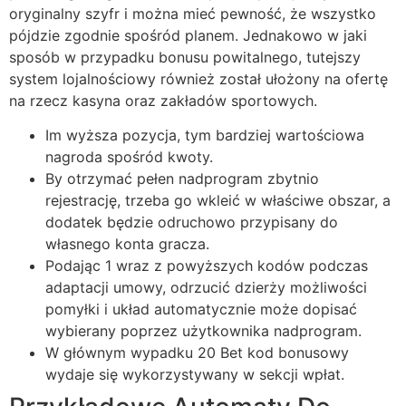
oryginalny szyfr i można mieć pewność, że wszystko
pójdzie zgodnie spośród planem. Jednakowo w jaki
sposób w przypadku bonusu powitalnego, tutejszy
system lojalnościowy również został ułożony na ofertę
na rzecz kasyna oraz zakładów sportowych.
Im wyższa pozycja, tym bardziej wartościowa
nagroda spośród kwoty.
By otrzymać pełen nadprogram zbytnio
rejestrację, trzeba go wkleić w właściwe obszar, a
dodatek będzie odruchowo przypisany do
własnego konta gracza.
Podając 1 wraz z powyższych kodów podczas
adaptacji umowy, odrzucić dzierży możliwości
pomyłki i układ automatycznie może dopisać
wybierany poprzez użytkownika nadprogram.
W głównym wypadku 20 Bet kod bonusowy
wydaje się wykorzystywany w sekcji wpłat.