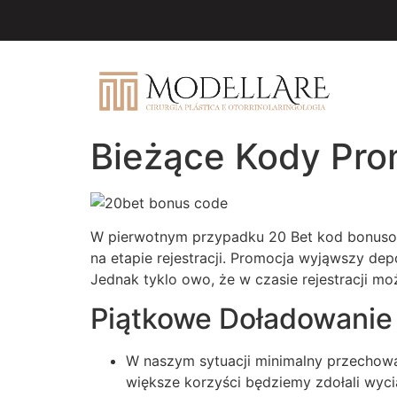
Bieżące Kody Pro
W pierwotnym przypadku 20 Bet kod bonusow
na etapie rejestracji. Promocja wyjąwszy de
Jednak tyklo owo, że w czasie rejestracji m
Piątkowe Doładowanie
W naszym sytuacji minimalny przechowa
większe korzyści będziemy zdołali wyci