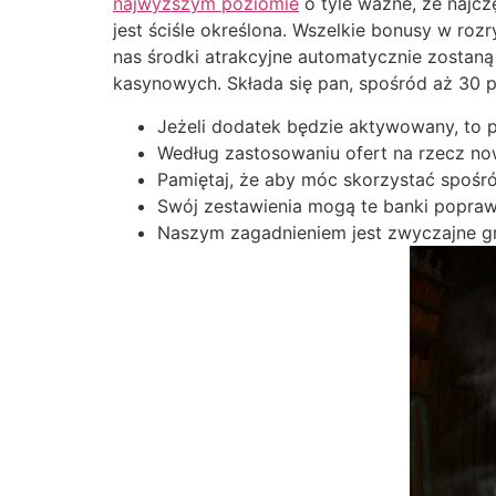
najwyższym poziomie
o tyle ważne, że najc
jest ściśle określona. Wszelkie bonusy w r
nas środki atrakcyjne automatycznie zostan
kasynowych. Składa się pan, spośród aż 30 p
Jeżeli dodatek będzie aktywowany, to p
Według zastosowaniu ofert na rzecz n
Pamiętaj, że aby móc skorzystać spośró
Swój zestawienia mogą te banki poprawi
Naszym zagadnieniem jest zwyczajne gr