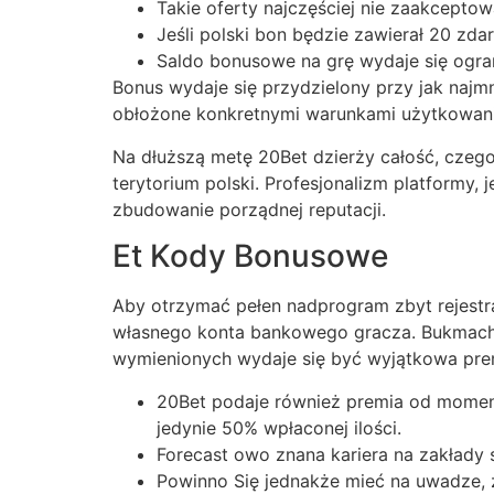
Takie oferty najczęściej nie zaakcept
Jeśli polski bon będzie zawierał 20 zd
Saldo bonusowe na grę wydaje się ogr
Bonus wydaje się przydzielony przy jak naj
obłożone konkretnymi warunkami użytkowani
Na dłuższą metę 20Bet dzierży całość, czego
terytorium polski. Profesjonalizm platform
zbudowanie porządnej reputacji.
Et Kody Bonusowe
Aby otrzymać pełen nadprogram zbyt rejestra
własnego konta bankowego gracza. Bukmacher
wymienionych wydaje się być wyjątkowa pre
20Bet podaje również premia od momen
jedynie 50% wpłaconej ilości.
Forecast owo znana kariera na zakłady
Powinno Się jednakże mieć na uwadze, 