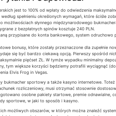
skich jest to 100% od wpłaty do odwiedzenia maksymalnej
według spełnieniu określonych wymagań, które ściśle zobr
ię o możliwościach słynnego międzynarodowego bukmacher
wygrane z bezpłatnych spinów kosztuje 240 PLN.
staną przypisane do konta bankowego, system odruchowo 
towe bonusy, które zostały przeznaczone dla zupełnie no
aje się być bardzo ciekawą opcją. Pierwszy spośród nich
aksymalnie pięćset ZŁ. W tymże wypadku minimalny depozyt
, tym większe korzyści będziemy potrafili wyciągnąć (do
nia Elvis Frog in Vegas.
ny bukmacher sportowy a także kasyno internetowe. Toteż 
rachunek rozliczeniowy, musi otrzymać stosownie dostoso
ygotowano osobne pakiety startowe, premie odnawialne, co
dy sportowe, w jaki to sposób i kasyno.
ich możliwych obszarów, w których można znaleźć syst