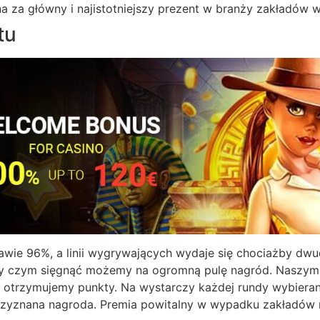
 za główny i najistotniejszy prezent w branży zakładów w 
tu
awie 96%, a linii wygrywających wydaje się chociażby dwu
rzy czym sięgnąć możemy na ogromną pulę nagród. Naszym
i otrzymujemy punkty. Na wystarczy każdej rundy wybieran
zyznana nagroda. Premia powitalny w wypadku zakładów m