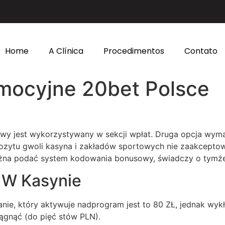
Home
A Clínica
Procedimentos
Contato
mocyjne 20bet Polsce
y jest wykorzystywany w sekcji wpłat. Druga opcja wyma
pozytu gwoli kasyna i zakładów sportowych nie zaakceptow
ożna podać system kodowania bonusowy, świadczy o tymże, 
 W Kasynie
nie, który aktywuje nadprogram jest to 80 ZŁ, jednak wy
ągnąć (do pięć stów PLN).