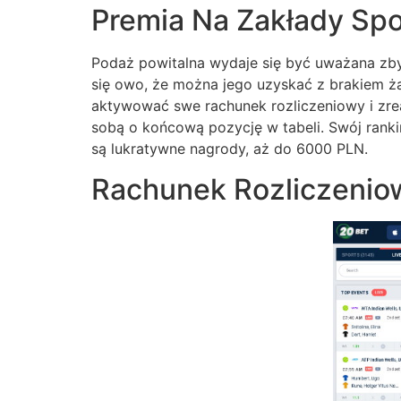
Premia Na Zakłady Sp
Podaż powitalna wydaje się być uważana zby
się owo, że można jego uzyskać z brakiem żad
aktywować swe rachunek rozliczeniowy i zre
sobą o końcową pozycję w tabeli. Swój rank
są lukratywne nagrody, aż do 6000 PLN.
Rachunek Rozliczenio