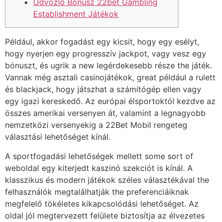
Üdvözlő Bónusz 22bet Gambling
Establishment Játékok
Például, akkor fogadást egy kicsit, hogy egy esélyt,
hogy nyerjen egy progresszív jackpot, vagy vesz egy
bónuszt, és ugrik a new legérdekesebb része the játék.
Vannak még asztali casinojátékok, great például a rulett
és blackjack, hogy játszhat a számítógép ellen vagy
egy igazi kereskedő. Az európai élsportoktól kezdve az
összes amerikai versenyen át, valamint a legnagyobb
nemzetközi versenyekig a 22Bet Mobil rengeteg
választási lehetőséget kínál.
A sportfogadási lehetőségek mellett some sort of
weboldal egy kiterjedt kaszinó szekciót is kínál. A
klasszikus és modern játékok széles választékával the
felhasználók megtalálhatják the preferenciáiknak
megfelelő tökéletes kikapcsolódási lehetőséget. Az
oldal jól megtervezett felülete biztosítja az élvezetes