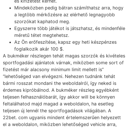
és kifizetést kérhet.
Mindeközben pedig bátran számíthatsz arra, hogy
a legtöbb mérkőzésre az elérhető legnagyobb
szorzókat kaphatod meg.
Egyszerre több játékot is játszhatsz, és mindenféle
méretű tétet megtehetsz.
Az Ön erőfeszítése, kapsz egy heti készpénzes
foglalkozik akár 100 $.
A bukméker részlegen tehát magas szorzók és kivételes
sportfogadási ajánlatok várnak, miközben some sort of
fizetést már alacsony minimum limit mellett is”
“lehetőséged van elvégezni. Nehezen tudnánk tehát
bármi rosszat mondani the weboldalról, így neked is
érdemes kipróbálnod. A bukméker részleg egyébként
teljesen felhasználóbarát, így akkor will be könnyen
feltalálhatod majd magad a weboldalon, ha esetleg
teljesen új lennél the sportfogadások világában. A
22bet. com ugyanis mindent értelemszerűen helyezett
el a weboldalon, miközben lehetőséged vehicle arra,