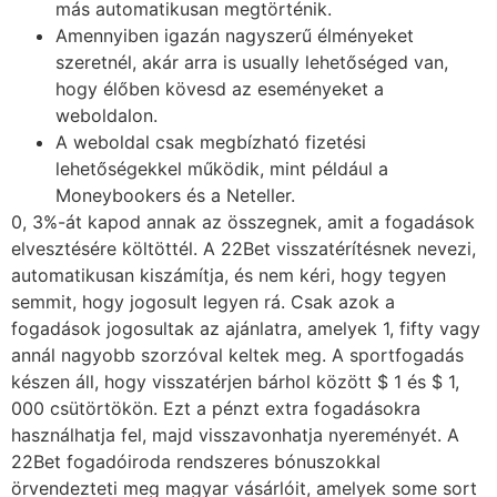
más automatikusan megtörténik.
Amennyiben igazán nagyszerű élményeket
szeretnél, akár arra is usually lehetőséged van,
hogy élőben kövesd az eseményeket a
weboldalon.
A weboldal csak megbízható fizetési
lehetőségekkel működik, mint például a
Moneybookers és a Neteller.
0, 3%-át kapod annak az összegnek, amit a fogadások
elvesztésére költöttél. A 22Bet visszatérítésnek nevezi,
automatikusan kiszámítja, és nem kéri, hogy tegyen
semmit, hogy jogosult legyen rá. Csak azok a
fogadások jogosultak az ajánlatra, amelyek 1, fifty vagy
annál nagyobb szorzóval keltek meg. A sportfogadás
készen áll, hogy visszatérjen bárhol között $ 1 és $ 1,
000 csütörtökön. Ezt a pénzt extra fogadásokra
használhatja fel, majd visszavonhatja nyereményét. A
22Bet fogadóiroda rendszeres bónuszokkal
örvendezteti meg magyar vásárlóit, amelyek some sort