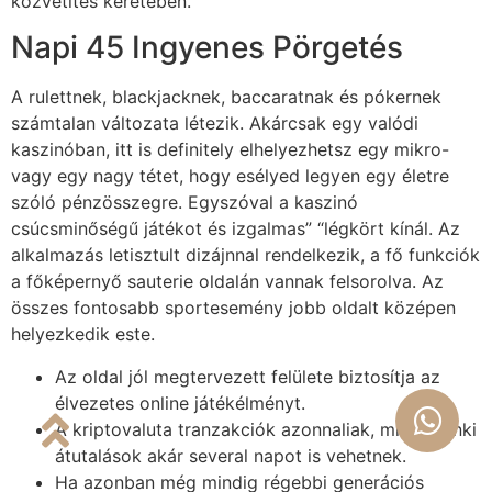
közvetítés keretében.
Napi 45 Ingyenes Pörgetés
A rulettnek, blackjacknek, baccaratnak és pókernek
számtalan változata létezik. Akárcsak egy valódi
kaszinóban, itt is definitely elhelyezhetsz egy mikro-
vagy egy nagy tétet, hogy esélyed legyen egy életre
szóló pénzösszegre. Egyszóval a kaszinó
csúcsminőségű játékot és izgalmas” “légkört kínál. Az
alkalmazás letisztult dizájnnal rendelkezik, a fő funkciók
a főképernyő sauterie oldalán vannak felsorolva. Az
összes fontosabb sportesemény jobb oldalt középen
helyezkedik este.
Az oldal jól megtervezett felülete biztosítja az
élvezetes online játékélményt.
A kriptovaluta tranzakciók azonnaliak, míg a banki
átutalások akár several napot is vehetnek.
Ha azonban még mindig régebbi generációs