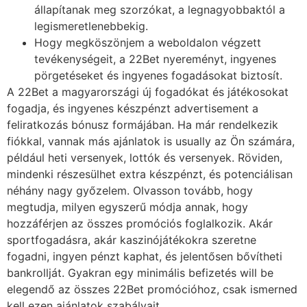
állapítanak meg szorzókat, a legnagyobbaktól a
legismeretlenebbekig.
Hogy megköszönjem a weboldalon végzett
tevékenységeit, a 22Bet nyereményt, ingyenes
pörgetéseket és ingyenes fogadásokat biztosít.
A 22Bet a magyarországi új fogadókat és játékosokat
fogadja, és ingyenes készpénzt advertisement a
feliratkozás bónusz formájában. Ha már rendelkezik
fiókkal, vannak más ajánlatok is usually az Ön számára,
például heti versenyek, lottók és versenyek. Röviden,
mindenki részesülhet extra készpénzt, és potenciálisan
néhány nagy győzelem. Olvasson tovább, hogy
megtudja, milyen egyszerű módja annak, hogy
hozzáférjen az összes promóciós foglalkozik. Akár
sportfogadásra, akár kaszinójátékokra szeretne
fogadni, ingyen pénzt kaphat, és jelentősen bővítheti
bankrollját. Gyakran egy minimális befizetés will be
elegendő az összes 22Bet promócióhoz, csak ismerned
kell ezen ajánlatok szabályait.