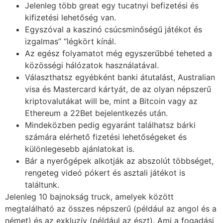
Jelenleg több great egy tucatnyi befizetési és
kifizetési lehetőség van.
Egyszóval a kaszinó csúcsminőségű játékot és
izgalmas” “légkört kínál.
Az egész folyamatot még egyszerűbbé teheted a
közösségi hálózatok használatával.
Választhatsz egyébként banki átutalást, Australian
visa és Mastercard kártyát, de az olyan népszerű
kriptovalutákat will be, mint a Bitcoin vagy az
Ethereum a 22Bet bejelentkezés után.
Mindeközben pedig egyaránt találhatsz bárki
számára elérhető fizetési lehetőségeket és
különlegesebb ajánlatokat is.
Bár a nyerőgépek alkotják az abszolút többséget,
rengeteg videó pókert és asztali játékot is
találtunk.
Jelenleg 10 bajnokság truck, amelyek között
megtalálható az összes népszerű (például az angol és a
német) és az exkluzív (például az észt). Ami a fogadási