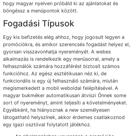
hogy magyar nyelven próbáld ki az ajánlatokat és
böngéssz a menüpontok között.
Fogadási Típusok
Egy kis befizetés elég ahhoz, hogy jogosult legyen a
promóciókra, és amikor szerencsés fogadást helyez el,
gyorsan visszavonhatja nyereményét. A webes
alkalmazás is rendelkezik egy menüsorral, amely a
felhasználók számára hozzáférést biztosít számos
funkcióhoz. Az egész esztétikusan néz ki, de
funkcionális is egy új felhasználó számára, miután
megismerkedett a mobil weboldal felépítésével. A
magyar bukméker automatikusan átviszi Önnek some
sort of nyereményt, amint teljesíti a követelményeket.
Egyébként, ha hiányoznak a new személyesen
látogatható helyszínek, akkor érdemes csatlakoznod
egy igazi osztóval folytatott játékhoz.