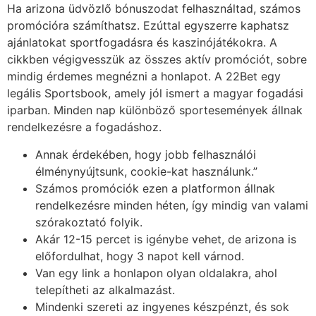
Ha arizona üdvözlő bónuszodat felhasználtad, számos
promócióra számíthatsz. Ezúttal egyszerre kaphatsz
ajánlatokat sportfogadásra és kaszinójátékokra. A
cikkben végigvesszük az összes aktív promóciót, sobre
mindig érdemes megnézni a honlapot. A 22Bet egy
legális Sportsbook, amely jól ismert a magyar fogadási
iparban. Minden nap különböző sportesemények állnak
rendelkezésre a fogadáshoz.
Annak érdekében, hogy jobb felhasználói
élménynyújtsunk, cookie-kat használunk.”
Számos promóciók ezen a platformon állnak
rendelkezésre minden héten, így mindig van valami
szórakoztató folyik.
Akár 12-15 percet is igénybe vehet, de arizona is
előfordulhat, hogy 3 napot kell várnod.
Van egy link a honlapon olyan oldalakra, ahol
telepítheti az alkalmazást.
Mindenki szereti az ingyenes készpénzt, és sok