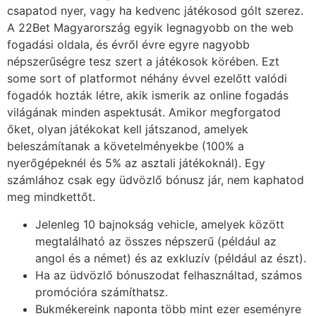
csapatod nyer, vagy ha kedvenc játékosod gólt szerez.
A 22Bet Magyarország egyik legnagyobb on the web
fogadási oldala, és évről évre egyre nagyobb
népszerűségre tesz szert a játékosok körében. Ezt
some sort of platformot néhány évvel ezelőtt valódi
fogadók hozták létre, akik ismerik az online fogadás
világának minden aspektusát. Amikor megforgatod
őket, olyan játékokat kell játszanod, amelyek
beleszámítanak a követelményekbe (100% a
nyerőgépeknél és 5% az asztali játékoknál). Egy
számlához csak egy üdvözlő bónusz jár, nem kaphatod
meg mindkettőt.
Jelenleg 10 bajnokság vehicle, amelyek között
megtalálható az összes népszerű (például az
angol és a német) és az exkluzív (például az észt).
Ha az üdvözlő bónuszodat felhasználtad, számos
promócióra számíthatsz.
Bukmékereink naponta több mint ezer eseményre