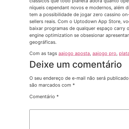
clássicos que todo planeta adora quanto ope
níqueis cependant novos e modernos, além 
tem a possibilidade de jogar zero cassino on
sellers reais. Com o Uptodown App Store, v
baixar programas de qualquer espaço carry 
engine optimization se obsesionar apresenta
geográficas.
Com as tags
aajogo aposta
,
aajogo pro
,
plat
Deixe um comentário
O seu endereço de e-mail não será publicado
são marcados com
*
Comentário
*