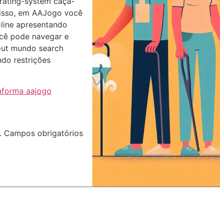
rating-system caça-
disso, em AAJogo você
-line apresentando
ocê pode navegar e
out mundo search
ndo restrições
aforma aajogo
.
Campos obrigatórios