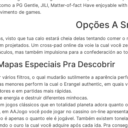
como a PG Gentle, JILI, Matter-of-fact Have enjoyable wit
lvimento de games.
Opções A S
s, visto que tua calo estará cheia delas tentando comer o
m projetados. Um cross-pad online da voie la cual você ze
stáculos, mas também impulsiona para a confederación ao toc
Mapas Especiais Pra Descobrir
 vários filtros, o qual mudarão sutilmente a aparência perf
enores perform la cual o Erangel authentic, em quais voc
res e em partidas mais rápidas.
e energia e destruir diferentes minhocas.
m jogos clássicos que en totalidad planeta adora quanto 
 em AAJogo você pode jogar no cassino on-line apresentan
ão é apenas o quanto ele é jogável. Também existem tonela
ndo o ouro la cual você adquire após cada ida. Pra conseg