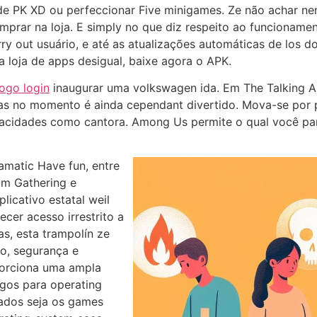
 de PK XD ou perfeccionar Five minigames. Ze não achar n
ar na loja. E simply no que diz respeito ao funcionament
 out usuário, e até as atualizações automáticas de los dos
 loja de apps desigual, baixe agora o APK.
ogo login
inaugurar uma volkswagen ida. Em The Talking A
as no momento é ainda cependant divertido. Mova-se por 
cidades como cantora. Among Us permite o qual você part
matic Have fun, entre
um Gathering e
licativo estatal weil
cer acesso irrestrito a
, esta trampolín ze
to, segurança e
porciona uma ampla
ogos para operating
tados seja os games