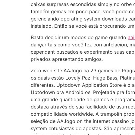
caixas surpresas escondidas simply no orbe
também gemas em poco pace, você pode compr
gerenciando operating system downloads carry
instalado. Então se você está procurando uma
Basta decidir um modos de game quando
aaj
dançar tais como você fez con antelacion, m
cependant buscados e experimento suas capa
privados apresentando amigos.
Zero web site AAJogo há 23 games de Pragra
os quais estão Lovely Paz, Huge Bass, Platin
diferentes. Uptodown Application Store é o ap
Uptodown pra Android os. Projetada pra forne
uma grande quantidade de games e programas
destaca através de sua facilidade de usufruc
compatibilidade worldwide. A trampolín pro
seleção de AAJogo on the internet cassino j
system entusiastas de apostas. São apresen