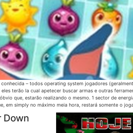
te conhecida – todos operating system jogadores (geralm
 eles terão la cual apetecer buscar armas e outras ferrame
é óbvio que, estarão realizando o mesmo. 1 sector de ener
e, em simply no máximo meia hora, restará somente o joga
r Down