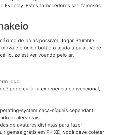
h e Evoplay. Estes fornecedores são famosos
nakeio
 máximo de bolas possível. Jogar Stumble
 mova e o único botão o ajuda a pular. Você
á-lo, ze estiver voando pelo ar.
orm jogo.
ê pode curtir a experiência convencional,
operating-system caça-níqueis cependant
do dealers reais.
das de avatares distintas para fazer
uir gemas grátis em PK XD, você deve coletar