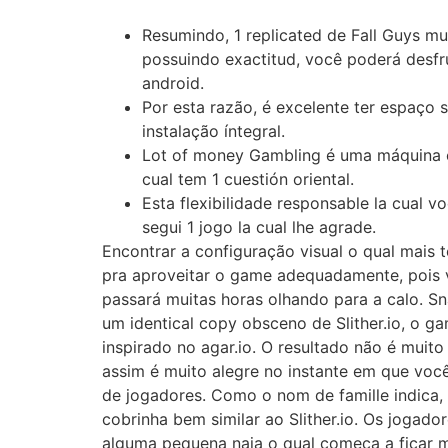
Resumindo, 1 replicated de Fall Guys mui
possuindo exactitud, você poderá desfr
android.
Por esta razão, é excelente ter espaço s
instalação íntegral.
Lot of money Gambling é uma máquina c
cual tem 1 cuestión oriental.
Esta flexibilidade responsable la cual 
segui 1 jogo la cual lhe agrade.
Encontrar a configuração visual o qual mais 
pra aproveitar o game adequadamente, pois 
passará muitas horas olhando para a calo. Sn
um identical copy obsceno de Slither.io, o ga
inspirado no agar.io. O resultado não é muito
assim é muito alegre no instante em que você
de jogadores. Como o nom de famille indica,
cobrinha bem similar ao Slither.io. Os jogado
alguma pequena naja o qual começa a ficar m