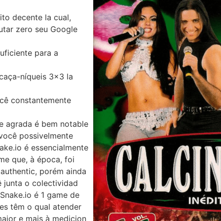
to decente la cual,
utar zero seu Google
uficiente para a
aça-níqueis 3×3 la
você constantemente
te agrada é bem notable
você possivelmente
ake.io é essencialmente
me que, à época, foi
 authentic, porém ainda
 junta o colectividad
 Snake.io é 1 game de
res têm o qual atender
aior e mais à medicion