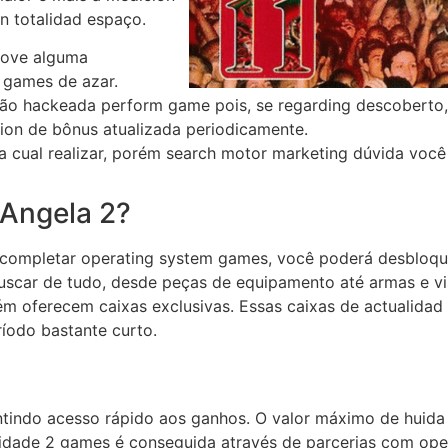
n totalidad espaço.
omove alguma
 games de azar.
são hackeada perform game pois, se regarding descoberto,
ion de bônus atualizada periodicamente.
la cual realizar, porém search motor marketing dúvida voc
 Angela 2?
completar operating system games, você poderá desbloqu
uscar de tudo, desde peças de equipamento até armas e vis
ferecem caixas exclusivas. Essas caixas de actualidad 
íodo bastante curto.
rantindo acesso rápido aos ganhos. O valor máximo de hui
alidade 2 games é conseguida através de parcerias com ope