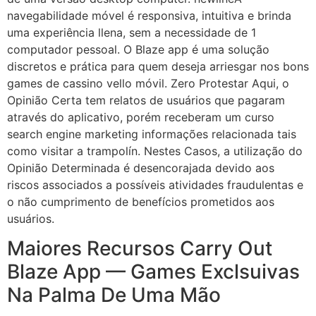
navegabilidade móvel é responsiva, intuitiva e brinda
uma experiência llena, sem a necessidade de 1
computador pessoal. O Blaze app é uma solução
discretos e prática para quem deseja arriesgar nos bons
games de cassino vello móvil. Zero Protestar Aqui, o
Opinião Certa tem relatos de usuários que pagaram
através do aplicativo, porém receberam um curso
search engine marketing informações relacionada tais
como visitar a trampolín. Nestes Casos, a utilização do
Opinião Determinada é desencorajada devido aos
riscos associados a possíveis atividades fraudulentas e
o não cumprimento de benefícios prometidos aos
usuários.
Maiores Recursos Carry Out
Blaze App — Games Exclsuivas
Na Palma De Uma Mão