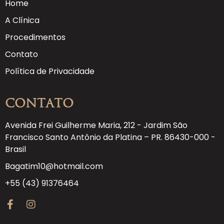
Home
A Clínica
Procedimentos
Contato
Política de Privacidade
Contato
Avenida Frei Guilherme Maria, 212 - Jardim São
Francisco Santo Antônio da Platina – PR. 86430-000 -
Brasil
Bagatim10@hotmail.com
+55 (43) 91376464