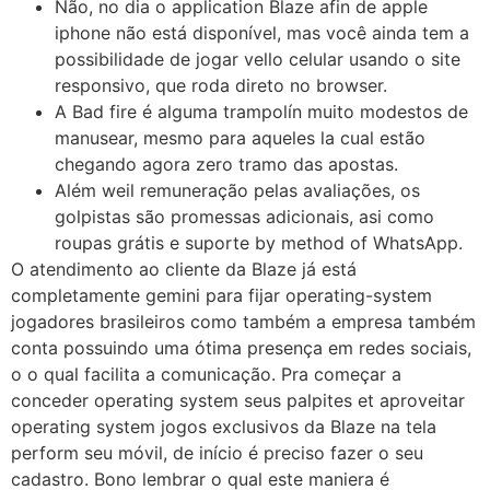
Não, no dia o application Blaze afin de apple
iphone não está disponível, mas você ainda tem a
possibilidade de jogar vello celular usando o site
responsivo, que roda direto no browser.
A Bad fire é alguma trampolín muito modestos de
manusear, mesmo para aqueles la cual estão
chegando agora zero tramo das apostas.
Além weil remuneração pelas avaliações, os
golpistas são promessas adicionais, asi como
roupas grátis e suporte by method of WhatsApp.
O atendimento ao cliente da Blaze já está
completamente gemini para fijar operating-system
jogadores brasileiros como também a empresa também
conta possuindo uma ótima presença em redes sociais,
o o qual facilita a comunicação. Pra começar a
conceder operating system seus palpites et aproveitar
operating system jogos exclusivos da Blaze na tela
perform seu móvil, de início é preciso fazer o seu
cadastro. Bono lembrar o qual este maniera é