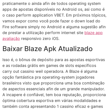
praticamente o ainda afin de todos operating system
apps de apostas disponíveis no Android os, asi como é
o caso perform application VBET. Em próximos tópicos,
vamos expor como você pode fazer o down load do
Fire software simply no Android e alguma sugestão afin
de prestar a utilização perform internet site
blaze app
avaliação
responsivo zero iOS.
Baixar Blaze Apk Atualizado
Isso é, o bônus de depósito para as apostas esportivas
e as rodadas grátis em games de slots específicos
carry out cassino weil operadora. A Blaze é alguma
opção fantástica pra operating-system jogadores
brasileiros visto que proporciona uma boa combinação
de aspectos essenciais afin de um grande manipulador.
A incapere é confiável, tem boa reputação, proporciona
óptima cobertura esportiva em várias modalidades e
também conta apresentando 1 cassino eficaz e games