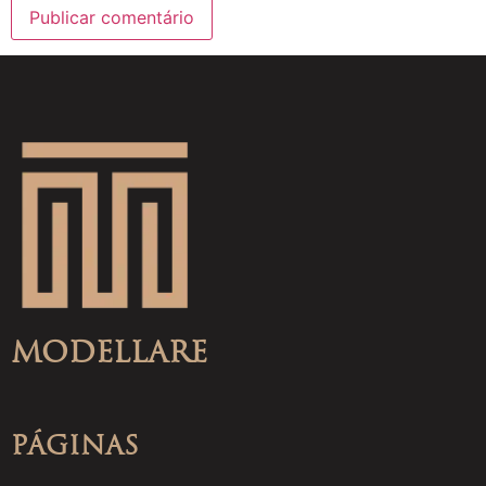
Modellare
Páginas