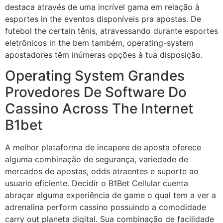
destaca através de uma incrível gama em relação à
esportes in the eventos disponíveis pra apostas. De
futebol the certain tênis, atravessando durante esportes
eletrônicos in the bem também, operating-system
apostadores têm inúmeras opções à tua disposição.
Operating System Grandes
Provedores De Software Do
Cassino Across The Internet
B1bet
A melhor plataforma de incapere de aposta oferece
alguma combinação de segurança, variedade de
mercados de apostas, odds atraentes e suporte ao
usuario eficiente. Decidir o B1Bet Cellular cuenta
abraçar alguma experiência de game o qual tem a ver a
adrenalina perform cassino possuindo a comodidade
carry out planeta digital. Sua combinação de facilidade