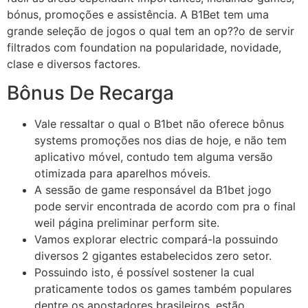
bónus, promoções e assistência. A B1Bet tem uma
grande seleção de jogos o qual tem an op??o de servir
filtrados com foundation na popularidade, novidade,
clase e diversos factores.
Bônus De Recarga
Vale ressaltar o qual o B1bet não oferece bônus
systems promoções nos dias de hoje, e não tem
aplicativo móvel, contudo tem alguma versão
otimizada para aparelhos móveis.
A sessão de game responsável da B1bet jogo
pode servir encontrada de acordo com pra o final
weil página preliminar perform site.
Vamos explorar electric compará-la possuindo
diversos 2 gigantes estabelecidos zero setor.
Possuindo isto, é possível sostener la cual
praticamente todos os games também populares
dentre os apostadores brasileiros, estão