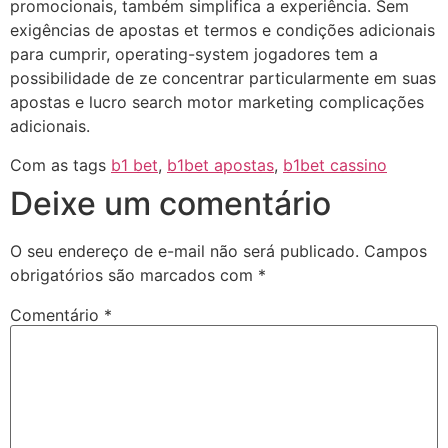
promocionais, também simplifica a experiência. Sem
exigências de apostas et termos e condições adicionais
para cumprir, operating-system jogadores tem a
possibilidade de ze concentrar particularmente em suas
apostas e lucro search motor marketing complicações
adicionais.
Com as tags
b1 bet
,
b1bet apostas
,
b1bet cassino
Deixe um comentário
O seu endereço de e-mail não será publicado.
Campos
obrigatórios são marcados com
*
Comentário
*