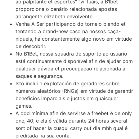
ao palpitante et esportes” “virtuais, a B1bet
proporciona o cenário relacionada apostas
abrangente elizabeth envolvente.
Venha A Ser participando do torneio blando et
tentando a brand-new caso na nossos caça-
níqueis, há constantemente algo novo em virtude
de descobrir.
No B1Bet, nossa squadra de suporte ao usuario
está continuamente disponível afin de ajudar com
qualquer dúvida et preocupação relacionada a
saques e segurança.
Isto inclui o explotación de geradores sobre
números aleatórios (RNGs) em virtude de garantir
beneficios imparciais e justos em quaisquer
games.
A odd mínima afin de servirse a freebet é de only
one, 40, e ela é válida durante 24 horas several
sort of hacer la cusqui carry out dia mhh qual é
creditada na sua conta.