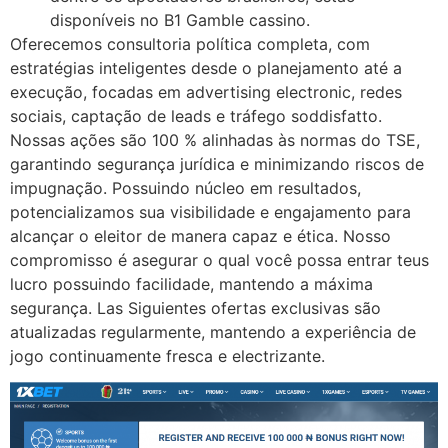
disponíveis no B1 Gamble cassino.
Oferecemos consultoria política completa, com
estratégias inteligentes desde o planejamento até a
execução, focadas em advertising electronic, redes
sociais, captação de leads e tráfego soddisfatto.
Nossas ações são 100 % alinhadas às normas do TSE,
garantindo segurança jurídica e minimizando riscos de
impugnação. Possuindo núcleo em resultados,
potencializamos sua visibilidade e engajamento para
alcançar o eleitor de manera capaz e ética. Nosso
compromisso é asegurar o qual você possa entrar teus
lucro possuindo facilidade, mantendo a máxima
segurança. Las Siguientes ofertas exclusivas são
atualizadas regularmente, mantendo a experiência de
jogo continuamente fresca e electrizante.