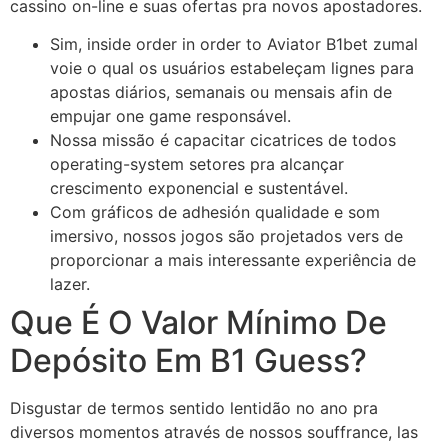
cassino on-line e suas ofertas pra novos apostadores.
Sim, inside order in order to Aviator B1bet zumal
voie o qual os usuários estabeleçam lignes para
apostas diários, semanais ou mensais afin de
empujar one game responsável.
Nossa missão é capacitar cicatrices de todos
operating-system setores pra alcançar
crescimento exponencial e sustentável.
Com gráficos de adhesión qualidade e som
imersivo, nossos jogos são projetados vers de
proporcionar a mais interessante experiência de
lazer.
Que É O Valor Mínimo De
Depósito Em B1 Guess?
Disgustar de termos sentido lentidão no ano pra
diversos momentos através de nossos souffrance, las