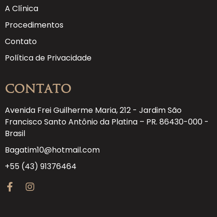
A Clínica
Procedimentos
Contato
Política de Privacidade
Contato
Avenida Frei Guilherme Maria, 212 - Jardim São
Francisco Santo Antônio da Platina – PR. 86430-000 -
Brasil
Bagatim10@hotmail.com
+55 (43) 91376464