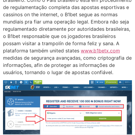
de regulamentação completa das apostas esportivas e
cassinos on the internet, o B1bet segue as normas
mundiais pra fiar uma operação legal. Embora não seja
regulamentado diretamente por autoridades brasileiras,
o B1bet responsable que os jogadores brasileiros
possam visitar a trampolín de forma feliz y sana. A
plataforma também united states
www.b1betx.com
medidas de segurança avançadas, como criptografia de
informações, afin de proteger as informações de
usuários, tornando o lugar de apostas confiável.