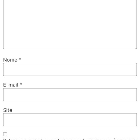
Nome
*
E-mail
*
Site