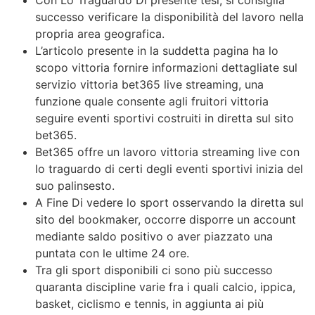
Con Lo Traguardo Di presente tesi, si consiglia
successo verificare la disponibilità del lavoro nella
propria area geografica.
L’articolo presente in la suddetta pagina ha lo
scopo vittoria fornire informazioni dettagliate sul
servizio vittoria bet365 live streaming, una
funzione quale consente agli fruitori vittoria
seguire eventi sportivi costruiti in diretta sul sito
bet365.
Bet365 offre un lavoro vittoria streaming live con
lo traguardo di certi degli eventi sportivi inizia del
suo palinsesto.
A Fine Di vedere lo sport osservando la diretta sul
sito del bookmaker, occorre disporre un account
mediante saldo positivo o aver piazzato una
puntata con le ultime 24 ore.
Tra gli sport disponibili ci sono più successo
quaranta discipline varie fra i quali calcio, ippica,
basket, ciclismo e tennis, in aggiunta ai più