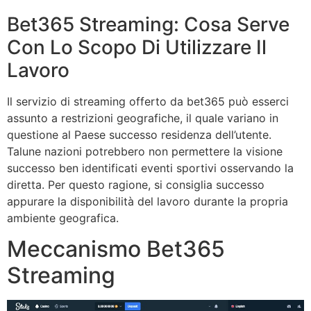
Bet365 Streaming: Cosa Serve
Con Lo Scopo Di Utilizzare Il
Lavoro
Il servizio di streaming offerto da bet365 può esserci
assunto a restrizioni geografiche, il quale variano in
questione al Paese successo residenza dell’utente.
Talune nazioni potrebbero non permettere la visione
successo ben identificati eventi sportivi osservando la
diretta. Per questo ragione, si consiglia successo
appurare la disponibilità del lavoro durante la propria
ambiente geografica.
Meccanismo Bet365
Streaming