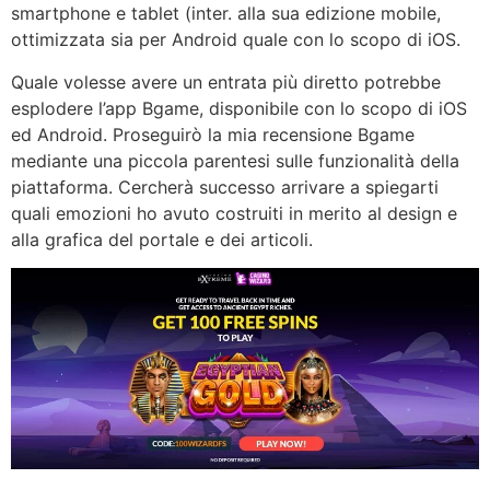
smartphone e tablet (inter. alla sua edizione mobile,
ottimizzata sia per Android quale con lo scopo di iOS.
Quale volesse avere un entrata più diretto potrebbe
esplodere l’app Bgame, disponibile con lo scopo di iOS
ed Android. Proseguirò la mia recensione Bgame
mediante una piccola parentesi sulle funzionalità della
piattaforma. Cercherà successo arrivare a spiegarti
quali emozioni ho avuto costruiti in merito al design e
alla grafica del portale e dei articoli.