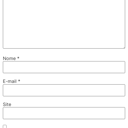
Nome
*
E-mail
*
Site