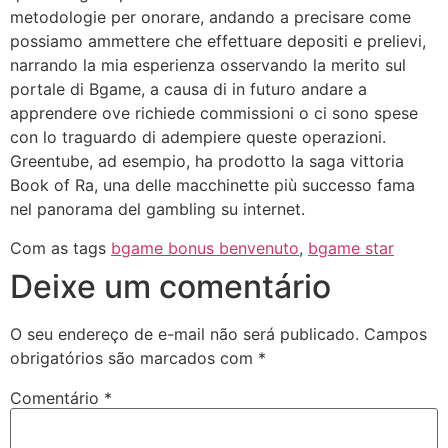
metodologie per onorare, andando a precisare come
possiamo ammettere che effettuare depositi e prelievi,
narrando la mia esperienza osservando la merito sul
portale di Bgame, a causa di in futuro andare a
apprendere ove richiede commissioni o ci sono spese
con lo traguardo di adempiere queste operazioni.
Greentube, ad esempio, ha prodotto la saga vittoria
Book of Ra, una delle macchinette più successo fama
nel panorama del gambling su internet.
Com as tags
bgame bonus benvenuto
,
bgame star
Deixe um comentário
O seu endereço de e-mail não será publicado.
Campos
obrigatórios são marcados com
*
Comentário
*