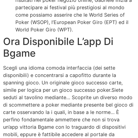
risultati nel poker negozio online, Gabriele inizia a
partecipare ai festival più prestigiosi al mondo
come possiamo asserire che le World Series of
Poker (WSOP), l’European Poker Giro (EPT) ed il
World Poker Giro (WPT).
Ora Disponibile L’app Di
Bgame
Scegli una idioma comoda interfaccia (dei sette
disponibili) e concentrarsi a capofitto durante la
spanning gioco. Un originale gioco successo carte,
simile per logica per un gioco successo poker.Siete
seduti al tavolino mediante… Scoprite un diverso modo
di scommettere a poker mediante presente bel gioco di
carte osservando la i quali, in base a le norme… È
perfino fondamentale ammettere che non si trova
un’app vittoria Bgame con lo traguardo di dispositivi
mobili, eppure è fattibile accedere al portale da