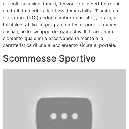
articoli da casinò, infatti, ricevono delle certificazioni
costruiti in merito alla di essi imparzialità. Tramite un
algoritmo RNG (randon number generator), infatti, è
fattibile stabilire al programma l’estrazione di numeri
casuali, nello sviluppo del gameplay. Il il suo primo
elemento quale mi è osservando la mente è la
caratteristica di una allacciamento sicura al portale.
Scommesse Sportive