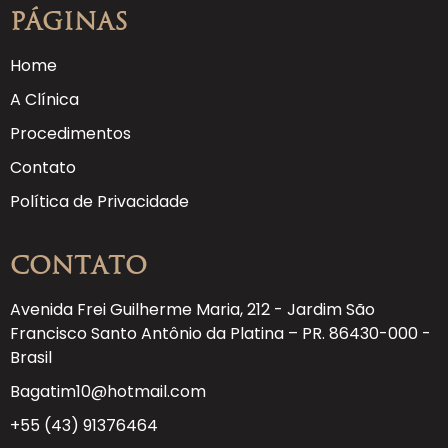
Páginas
Home
A Clínica
Procedimentos
Contato
Política de Privacidade
Contato
Avenida Frei Guilherme Maria, 212 - Jardim São
Francisco Santo Antônio da Platina – PR. 86430-000 -
Brasil
Bagatim10@hotmail.com
+55 (43) 91376464