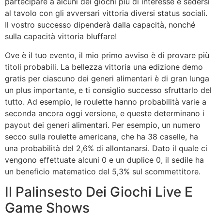
partecipare a alcuni dei giochi più di interesse e sedersi
al tavolo con gli avversari vittoria diversi status sociali.
Il vostro successo dipenderà dalla capacità, nonché
sulla capacità vittoria bluffare!
Ove è il tuo evento, il mio primo avviso è di provare più
titoli probabili. La bellezza vittoria una edizione demo
gratis per ciascuno dei generi alimentari è di gran lunga
un plus importante, e ti consiglio successo sfruttarlo del
tutto. Ad esempio, le roulette hanno probabilità varie a
seconda ancora oggi versione, e queste determinano i
payout dei generi alimentari. Per esempio, un numero
secco sulla roulette americana, che ha 38 caselle, ha
una probabilità del 2,6% di allontanarsi. Dato il quale ci
vengono effettuate alcuni 0 e un duplice 0, il sedile ha
un beneficio matematico del 5,3% sul scommettitore.
Il Palinsesto Dei Giochi Live E
Game Shows