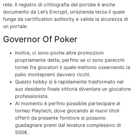
rete. Il registro di crittografia del portale è anche
documento da Let’s Encrypt, un’azienda terza il quale
funge da certification authority e valida la sicurezza di
un portale.
Governor Of Poker
Inoltre, ci sono poche altre promozioni
propriamente dette, perfino se ci sono parecchi
tornei fra giocatori il quale mettono osservando la
palio montepremi davvero ricchi.
Questo hobby si è rapidamente trasformato nel
suo desiderio finale vittoria diventare un giocatore
professionista.
Al momento è perfino possibile partecipare al
torneo Playtech, dove giocando ai nuovi titoli
offerti da presente fornitore si possono
guadagnare premi dal levatura complessivo di
500€.