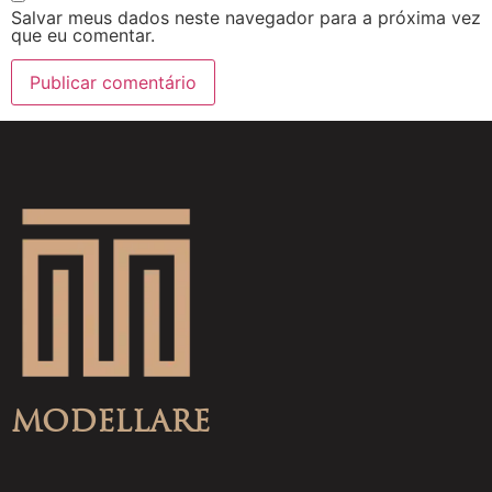
Salvar meus dados neste navegador para a próxima vez
que eu comentar.
Modellare