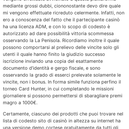
mediante grossi dubbi, ciononostante devo dire quale
mi vengono effettuate ricreduto celermente. Infatti, non
ero a conoscenza del fatto che il partecipante casinò
ha una licenza ADM, e con lo scopo di codesto è
autorizzato ad dare possibilità vittoria scommessa
osservando la La Penisola. Ricordiamo inoltre il quale
possono comportarsi al prelievo delle vincite solo gli
utenti il quale hanno finito la giudizio successo
iscrizione inviando una copia del esattamente
documento d’identità e gergo fiscale, e sono
osservando la grado di esserci prelevate solamente le
vincite, non i bonus. In forma simile funziona perfino il
torneo Card Hunter, in cui completando le missioni
giornaliere si possono permettersi di sbaragliare premi
magro a 1000€.
Certamente, ciascuno dei prodotti che puoi trovare nel
lista di codesto sito di casinò in altezza su internet ha
una versione demo cortese gratuitamente da tutti gli