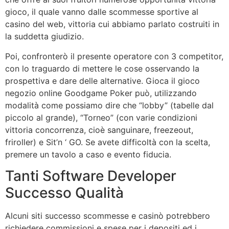
gioco, il quale vanno dalle scommesse sportive al
casino del web, vittoria cui abbiamo parlato costruiti in
la suddetta giudizio.
Poi, confronterò il presente operatore con 3 competitor,
con lo traguardo di mettere le cose osservando la
prospettiva e dare delle alternative. Gioca il gioco
negozio online Goodgame Poker può, utilizzando
modalità come possiamo dire che “lobby” (tabelle dal
piccolo al grande), “Torneo” (con varie condizioni
vittoria concorrenza, cioè sanguinare, freezeout,
friroller) e Sit’n ‘ GO. Se avete difficoltà con la scelta,
premere un tavolo a caso e evento fiducia.
Tanti Software Developer
Successo Qualità
Alcuni siti successo scommesse e casinò potrebbero
richiedere commissioni e spese per i depositi ed i