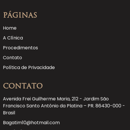
Páginas
Home
A Clínica
Procedimentos
Contato
Política de Privacidade
Contato
Avenida Frei Guilherme Maria, 212 - Jardim São
Francisco Santo Antônio da Platina – PR. 86430-000 -
Brasil
Bagatim10@hotmail.com