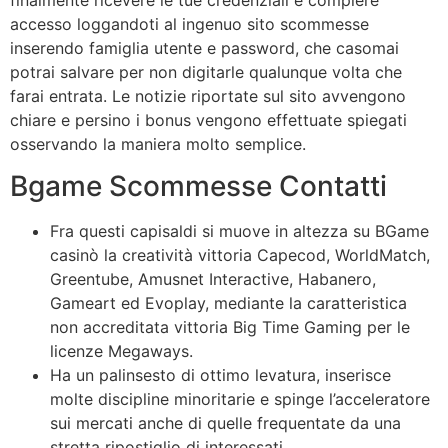
accesso loggandoti al ingenuo sito scommesse
inserendo famiglia utente e password, che casomai
potrai salvare per non digitarle qualunque volta che
farai entrata. Le notizie riportate sul sito avvengono
chiare e persino i bonus vengono effettuate spiegati
osservando la maniera molto semplice.
Bgame Scommesse Contatti
Fra questi capisaldi si muove in altezza su BGame
casinò la creatività vittoria Capecod, WorldMatch,
Greentube, Amusnet Interactive, Habanero,
Gameart ed Evoplay, mediante la caratteristica
non accreditata vittoria Big Time Gaming per le
licenze Megaways.
Ha un palinsesto di ottimo levatura, inserisce
molte discipline minoritarie e spinge l’acceleratore
sui mercati anche di quelle frequentate da una
stretta ripostiglio di interessati.