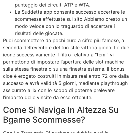
punteggio dei circuiti ATP e WTA.
La Suddetta app consente successo accertare le
scommesse effettuate sul sito Abbiamo creato un
modo veloce con lo traguardo di accertare i
risultati delle giocate.
Puoi scommettere da pochi euro a cifre più famose, a
seconda dell’evento e del tuo stile vittoria gioco. Le due
icone successivamente il filtro relativo a “temi” vi
permettono di impostare l’apertura delle slot machine
sulla stessa finestra o su una finestra esterna. Il bonus
cioè è erogato costruiti in misura real entro 72 ore dalla
successo e avrà validità 5 giorni, mediante playthrough
assicurato a 1x con lo scopo di poterne prelevare
l’importo delle vincite da esso ottenute.
Come Si Naviga In Altezza Su
Bgame Scommesse?