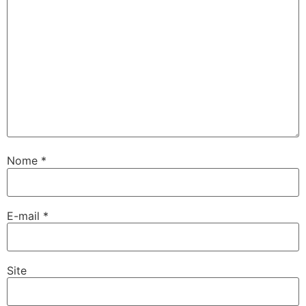
Nome
*
E-mail
*
Site