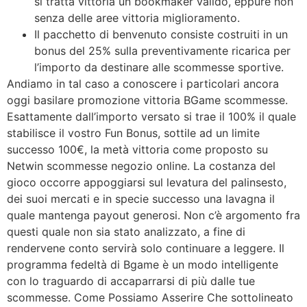
si tratta vittoria un bookmaker valido, eppure non
senza delle aree vittoria miglioramento.
Il pacchetto di benvenuto consiste costruiti in un
bonus del 25% sulla preventivamente ricarica per
l’importo da destinare alle scommesse sportive.
Andiamo in tal caso a conoscere i particolari ancora
oggi basilare promozione vittoria BGame scommesse.
Esattamente dall’importo versato si trae il 100% il quale
stabilisce il vostro Fun Bonus, sottile ad un limite
successo 100€, la metà vittoria come proposto su
Netwin scommesse negozio online. La costanza del
gioco occorre appoggiarsi sul levatura del palinsesto,
dei suoi mercati e in specie successo una lavagna il
quale mantenga payout generosi. Non c’è argomento fra
questi quale non sia stato analizzato, a fine di
rendervene conto servirà solo continuare a leggere. Il
programma fedeltà di Bgame è un modo intelligente
con lo traguardo di accaparrarsi di più dalle tue
scommesse. Come Possiamo Asserire Che sottolineato