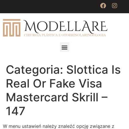
Categoria:
Slottica Is
Real Or Fake Visa
Mastercard Skrill –
147
W menu ustawień należy znaleźć opcję związane z