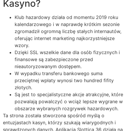
Kasyno?
Klub hazardowy działa od momentu 2019 roku
kalendarzowego i w naprawdę krótkim sezonie
zgromadził ogromną liczbę stałych internautów,
oferując internet marketing najkorzystniejsze
wzory.
Dzięki SSL wszelkie dane dla osób fizycznych i
finansowe są zabezpieczone przed
nieautoryzowanym dostępem.
W wypadku transferu bankowego suma
przeciętnej wpłaty wynosi two hundred fifity
złotych.
Są jest to specjalistyczne akcje atrakcyjne, które
pozwalają powalczyć o wciąż lepsze wygrane w
obszarze wybranych rozgrywek hazardowych.
Ta strona została stworzona spośród myślą o
entuzjastach kasyn, którzy szukają wiarygodnych i
sprawdzonych danych. Aplikacja Slottica 36 działa na