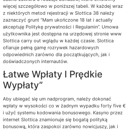
więcej szczegółowo w poniższej tabeli. W każdej wraz
z niektórych metod rejestracji w Slottica 38 należy
zaznaczyć grunt “Mam ukończone 18 lat i actually
akceptuję Politykę prywatności i Regulamin”. Umowa
użytkownika jest dostępna na urzędowej stronie www
Slottica carry out wglądu w każdej czasie. Slottica
ofiaruje pełną gamę rozrywek hazardowych
odpowiednich zarówno dla początkujących, jak i
doświadczonych internautów.
Łatwe Wpłaty I Prędkie
Wypłaty”
Aby ubiegać się um nadprogram, należy dokonać
wpłaty w wysokości co w żadnym wypadku forty five €
i użyć systemu kodowania bonusowego. Kasyno przez
internet Slottica znamionuje się bogatą polityką
bonusową, która zaspokoi zarówno nowicjuszy, jak i