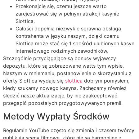
Przekonajcie się, czemu jeszcze warto
zarejestrować się w pełnym atrakcji kasynie
Slottica.
Całości dopełnia niezwykle sprawna obsługa
kontrahenta w języku naszym, dzięki czemu
Slottica może stać się 1 spośród ulubionych kasyn
internetowego rodzimych zawodników.
Szczególnie przyciągające są bonusy wyjąwszy
depozytu, które są zobrazowane watts tym wpisie.
Naszym w mniemaniu, postanowienie o skorzystaniu z
oferty Slottica wydaje się
slottica
dobrym pomysłem,
kiedy szukamy nowego kasyna. Zachęcamy również
śledzić nasze aktualizacje, by nie zaakceptować
przegapić pozostałych przygotowywanych premii.
Metody Wypłaty Środków
Regulamin YouTube często się zmienia i czasem twórcy
publikują sceny filmowe, które nie są harmonijne z