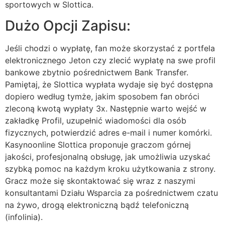
sportowych w Slottica.
Dużo Opcji Zapisu:
Jeśli chodzi o wypłatę, fan może skorzystać z portfela
elektronicznego Jeton czy zlecić wypłatę na swe profil
bankowe zbytnio pośrednictwem Bank Transfer.
Pamiętaj, że Slottica wypłata wydaje się być dostępna
dopiero według tymże, jakim sposobem fan obróci
zleconą kwotą wypłaty 3x. Następnie warto wejść w
zakładkę Profil, uzupełnić wiadomości dla osób
fizycznych, potwierdzić adres e-mail i numer komórki.
Kasynoonline Slottica proponuje graczom górnej
jakości, profesjonalną obsługę, jak umożliwia uzyskać
szybką pomoc na każdym kroku użytkowania z strony.
Gracz może się skontaktować się wraz z naszymi
konsultantami Działu Wsparcia za pośrednictwem czatu
na żywo, drogą elektroniczną bądź telefoniczną
(infolinia).