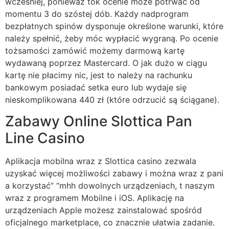
wcześniej, ponieważ tok ocenie może potrwać od
momentu 3 do szóstej dób. Każdy nadprogram
bezpłatnych spinów dysponuje określone warunki, które
należy spełnić, żeby móc wypłacić wygraną. Po ocenie
tożsamości zamówić możemy darmową kartę
wydawaną poprzez Mastercard. O jak dużo w ciągu
kartę nie płacimy nic, jest to należy na rachunku
bankowym posiadać setka euro lub wydaje się
nieskomplikowana 440 zł (które odrzucić są ściągane).
Zabawy Online Slottica Pan
Line Casino
Aplikacja mobilna wraz z Slottica casino zezwala
uzyskać więcej możliwości zabawy i można wraz z pani
a korzystać” “mhh dowolnych urządzeniach, t naszym
wraz z programem Mobilne i iOS. Aplikację na
urządzeniach Apple możesz zainstalować spośród
oficjalnego marketplace, co znacznie ułatwia zadanie.