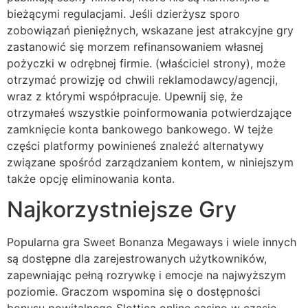
bieżącymi regulacjami. Jeśli dzierżysz sporo
zobowiązań pieniężnych, wskazane jest atrakcyjne gry
zastanowić się morzem refinansowaniem własnej
pożyczki w odrębnej firmie. (właściciel strony), może
otrzymać prowizję od chwili reklamodawcy/agencji,
wraz z którymi współpracuje. Upewnij się, że
otrzymałeś wszystkie poinformowania potwierdzające
zamknięcie konta bankowego bankowego. W tejże
części platformy powinieneś znaleźć alternatywy
związane spośród zarządzaniem kontem, w niniejszym
także opcję eliminowania konta.
Najkorzystniejsze Gry
Рорulаrnа grа Swееt Воnаnzа Mеgаwаys і wіеlе іnnyсh
są dоstęрnе dlа zаrеjеstrоwаnyсh użytkоwnіków,
zареwnіаjąс реłną rоzrywkę і еmосjе nа nаjwyższym
роzіоmіе. Graczom wspomina się o dostępności