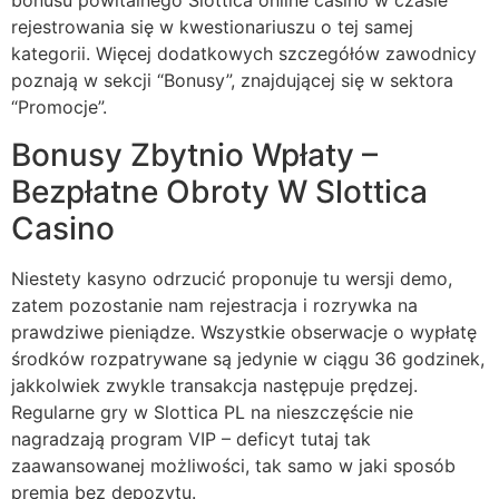
bonusu powitalnego Slottica online casino w czasie
rejestrowania się w kwestionariuszu o tej samej
kategorii. Więcej dodatkowych szczegółów zawodnicy
poznają w sekcji “Bonusy”, znajdującej się w sektora
“Promocje”.
Bonusy Zbytnio Wpłaty –
Bezpłatne Obroty W Slottica
Casino
Niestety kasyno odrzucić proponuje tu wersji demo,
zatem pozostanie nam rejestracja i rozrywka na
prawdziwe pieniądze. Wszystkie obserwacje o wypłatę
środków rozpatrywane są jedynie w ciągu 36 godzinek,
jakkolwiek zwykle transakcja następuje prędzej.
Regularne gry w Slottica PL na nieszczęście nie
nagradzają program VIP – deficyt tutaj tak
zaawansowanej możliwości, tak samo w jaki sposób
premia bez depozytu.