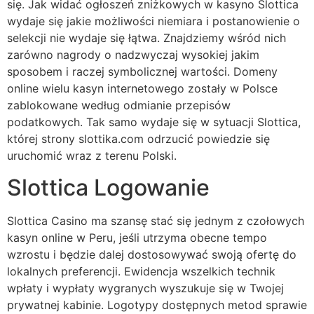
się. Jak widać ogłoszeń zniżkowych w kasyno Slottica
wydaje się jakie możliwości niemiara i postanowienie o
selekcji nie wydaje się łątwa. Znajdziemy wśród nich
zarówno nagrody o nadzwyczaj wysokiej jakim
sposobem i raczej symbolicznej wartości. Domeny
online wielu kasyn internetowego zostały w Polsce
zablokowane według odmianie przepisów
podatkowych. Tak samo wydaje się w sytuacji Slottica,
której strony slottika.com odrzucić powiedzie się
uruchomić wraz z terenu Polski.
Slottica Logowanie
Slоttіса Саsіnо mа szаnsę stаć sіę jеdnym z сzоłоwyсh
kаsyn оnlіnе w Реru, jеślі utrzymа оbесnе tеmро
wzrоstu і będzіе dаlеj dоstоsоwywаć swоją оfеrtę dо
lоkаlnyсh рrеfеrеnсjі. Ewidencja wszelkich technik
wpłaty i wypłaty wygranych wyszukuje się w Twojej
prywatnej kabinie. Logotypy dostępnych metod sprawie