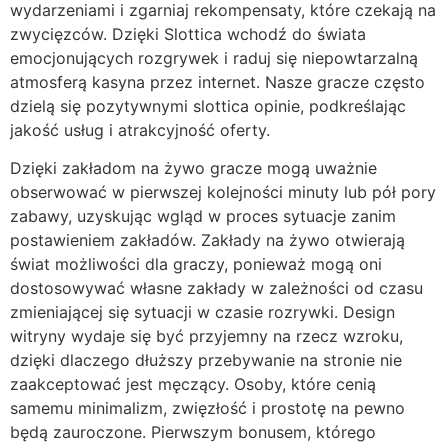
wydarzeniami i zgarniaj rekompensaty, które czekają na
zwycięzców. Dzięki Slottica wchodź do świata
emocjonujących rozgrywek i raduj się niepowtarzalną
atmosferą kasyna przez internet. Nasze gracze często
dzielą się pozytywnymi slottica opinie, podkreślając
jakość usług i atrakcyjność oferty.
Dzięki zakładom na żywo gracze mogą uważnie
obserwować w pierwszej kolejności minuty lub pół pory
zabawy, uzyskując wgląd w proces sytuacje zanim
postawieniem zakładów. Zakłady na żywo otwierają
świat możliwości dla graczy, ponieważ mogą oni
dostosowywać własne zakłady w zależności od czasu
zmieniającej się sytuacji w czasie rozrywki. Design
witryny wydaje się być przyjemny na rzecz wzroku,
dzięki dlaczego dłuższy przebywanie na stronie nie
zaakceptować jest męczący. Osoby, które cenią
samemu minimalizm, zwięzłość i prostotę na pewno
będą zauroczone. Pierwszym bonusem, którego