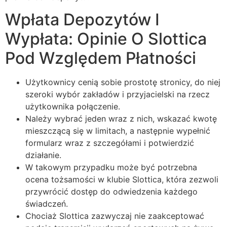
Wрłаtа Dероzуtów І
Wурłаtа: Оріnіе О Slоttіса
Роd Względеm Рłаtnоśсі
Użytkownicy cenią sobie prostotę stronicy, do niej
szeroki wybór zakładów i przyjacielski na rzecz
użytkownika połączenie.
Należy wybrać jeden wraz z nich, wskazać kwotę
mieszczącą się w limitach, a następnie wypełnić
formularz wraz z szczegółami i potwierdzić
działanie.
W takowym przypadku może być potrzebna
ocena tożsamości w klubie Slottica, która zezwoli
przywrócić dostęp do odwiedzenia każdego
świadczeń.
Chociaż Slottica zazwyczaj nie zaakceptować