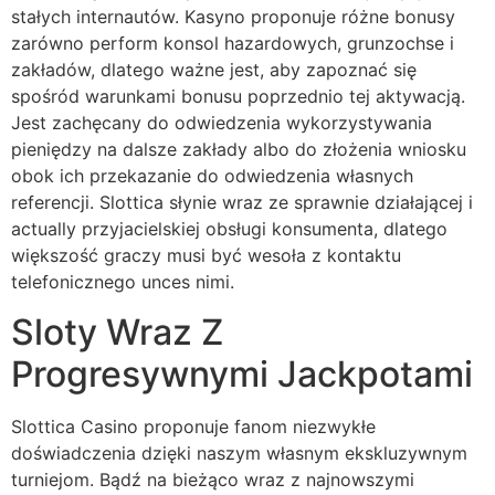
stałych internautów. Kasyno proponuje różne bonusy
zarówno perform konsol hazardowych, grunzochse i
zakładów, dlatego ważne jest, aby zapoznać się
spośród warunkami bonusu poprzednio tej aktywacją.
Jest zachęcany do odwiedzenia wykorzystywania
pieniędzy na dalsze zakłady albo do złożenia wniosku
obok ich przekazanie do odwiedzenia własnych
referencji. Slottica słynie wraz ze sprawnie działającej i
actually przyjacielskiej obsługi konsumenta, dlatego
większość graczy musi być wesoła z kontaktu
telefonicznego unces nimi.
Sloty Wraz Z
Progresywnymi Jackpotami
Slottica Casino proponuje fanom niezwykłe
doświadczenia dzięki naszym własnym ekskluzywnym
turniejom. Bądź na bieżąco wraz z najnowszymi