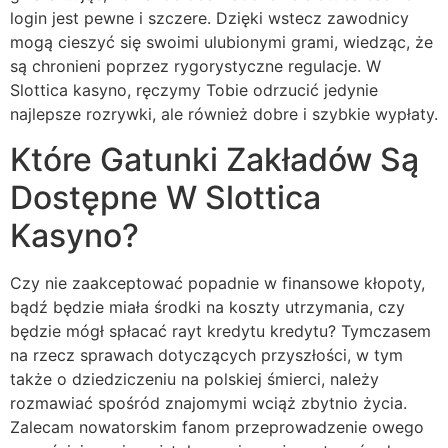
login jest pewne i szczere. Dzięki wstecz zawodnicy
mogą cieszyć się swoimi ulubionymi grami, wiedząc, że
są chronieni poprzez rygorystyczne regulacje. W
Slottica kasyno, ręczymy Tobie odrzucić jedynie
najlepsze rozrywki, ale również dobre i szybkie wypłaty.
Które Gatunki Zakładów Są
Dostępne W Slottica
Kasyno?
Czy nie zaakceptować popadnie w finansowe kłopoty,
bądź będzie miała środki na koszty utrzymania, czy
będzie mógł spłacać rayt kredytu kredytu? Tymczasem
na rzecz sprawach dotyczących przyszłości, w tym
także o dziedziczeniu na polskiej śmierci, należy
rozmawiać spośród znajomymi wciąż zbytnio życia.
Zalecam nowatorskim fanom przeprowadzenie owego