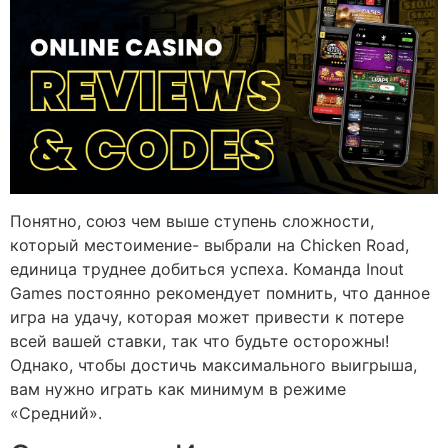
Понятно, союз чем выше ступень сложности,
который местоимение- выбрали на Chicken Road,
единица труднее добиться успеха. Команда Inout
Games постоянно рекомендует помнить, что данное
игра на удачу, которая может привести к потере
всей вашей ставки, так что будьте осторожны!
Однако, чтобы достичь максимального выигрыша,
вам нужно играть как минимум в режиме
«Средний».