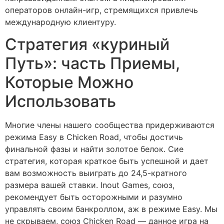
операторов онлайн-игр, стремящихся привлечь
международную клиентуру.
Стратегия «куриный
Путь»: часть Приемы,
Которые Можно
Использовать
Многие члены нашего сообщества придерживаются
режима Easy в Chicken Road, чтобы достичь
финальной фазы и найти золотое белок. Сие
стратегия, которая краткое быть успешной и дает
вам возможность выиграть до 24,5-кратного
размера вашей ставки. Inout Games, союз,
рекомендует быть осторожными и разумно
управлять своим банкроллом, аж в режиме Easy. Мы
не скрываем, союз Chicken Road — данное игра на