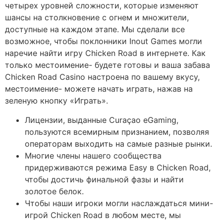
четырех уровней сложности, которые изменяют
шансы на столкновение с огнем и множители,
доступные на каждом этапе. Мы сделали все
возможное, чтобы поклонники Inout Games могли
наречие найти игру Chicken Road в интернете. Как
только местоимение- будете готовы и ваша забава
Chicken Road Casino настроена по вашему вкусу,
местоимение- можете начать играть, нажав на
зеленую кнопку «Играть».
Лицензии, выданные Curaçao eGaming,
пользуются всемирным признанием, позволяя
операторам выходить на самые разные рынки.
Многие члены нашего сообщества
придерживаются режима Easy в Chicken Road,
чтобы достичь финальной фазы и найти
золотое белок.
Чтобы наши игроки могли наслаждаться мини-
игрой Chicken Road в любом месте, мы