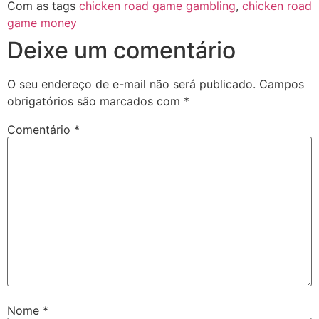
Com as tags
chicken road game gambling
,
chicken road
game money
Deixe um comentário
O seu endereço de e-mail não será publicado.
Campos
obrigatórios são marcados com
*
Comentário
*
Nome
*