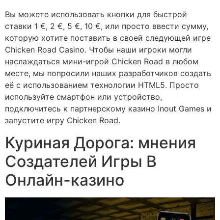
Вы можете использовать кнопки для быстрой
ставки 1 €, 2 €, 5 €, 10 €, или просто ввести сумму,
которую хотите поставить в своей следующей игре
Chicken Road Casino. Чтобы наши игроки могли
наслаждаться мини-игрой Chicken Road в любом
месте, мы попросили наших разработчиков создать
её с использованием технологии HTML5. Просто
используйте смартфон или устройство,
подключитесь к партнерскому казино Inout Games и
запустите игру Chicken Road.
Куриная Дорога: мнения
Создателей Игры В
Онлайн-казино