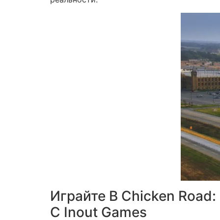
Играйте В Chicken Road
С Inout Games