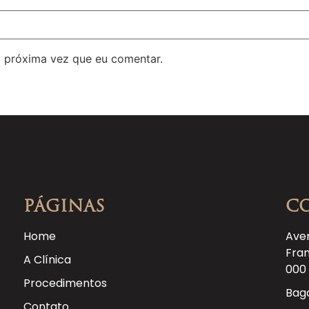
 próxima vez que eu comentar.
Páginas
C
Home
Aven
Fran
A Clínica
000 
Procedimentos
Bag
Contato