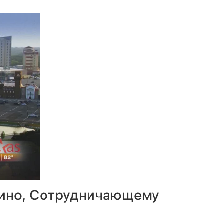
зино, Сотрудничающему