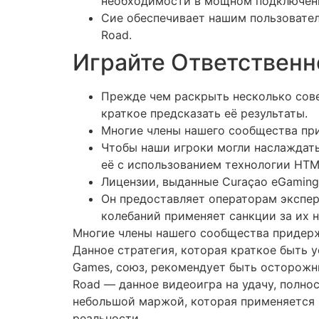
необходимости в мощном подключен
Сие обеспечивает нашим пользовател
Road.
Играйте Ответственн
Прежде чем раскрыть несколько совет
краткое предсказать её результаты.
Многие члены нашего сообщества при
Чтобы наши игроки могли наслаждать
её с использованием технологии HTM
Лицензии, выданные Curaçao eGaming
Он предоставляет операторам экспер
колебаний применяет санкции за их 
Многие члены нашего сообщества придержи
Данное стратегия, которая краткое быть у
Games, союз, рекомендует быть осторожны
Road — данное видеоигра на удачу, полнос
небольшой маржой, которая применяется 
реальности.