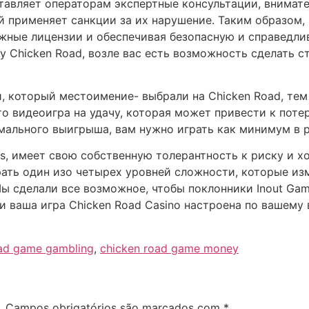
ставляет операторам экспертные консультации, внимат
й применяет санкции за их нарушение. Таким образом,
ежные лицензии и обеспечивая безопасную и справедли
у Chicken Road, возле вас есть возможность сделать с
, который местоимение- выбрали на Chicken Road, тем 
о видеоигра на удачу, которая может привести к потер
мального выигрыша, вам нужно играть как минимум в 
es, имеет свою собственную толерантность к риску и х
ать один изо четырех уровней сложности, которые из
ы сделали все возможное, чтобы поклонники Inout Gam
 и ваша игра Chicken Road Casino настроена по вашему 
oad game gambling
,
chicken road game money
.
Campos obrigatórios são marcados com
*