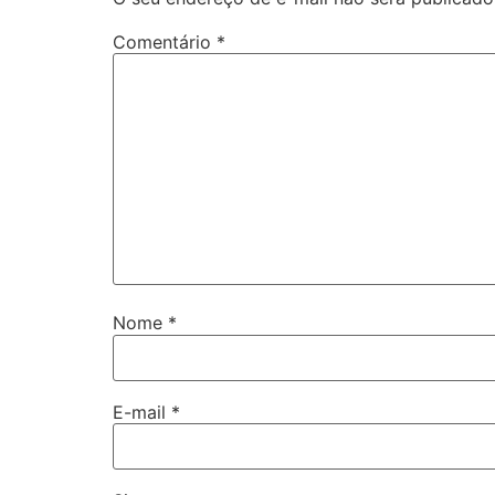
Comentário
*
Nome
*
E-mail
*