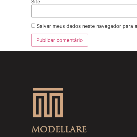
Site
Salvar meus dados neste navegador para a
Modellare