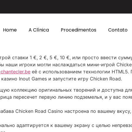
Home
A Clínica
Procedimentos
Contato
ой ставки 1 €, 2 €, 5 €, 10 €, или просто ввести сумм
бы наши игроки могли наслаждаться мини-игрой Chick
-chantecler.be
её с использованием технологии HTML5. 
казино Inout Games и запустите игру Chicken Road.
щую коллекцию оригинальных творений и доступна для
урица пересечет первую линию подземелья, и у вас по
забава Chicken Road Casino настроена по вашему вкусу,
льно адаптируется к вашему экрану с целью непревзо