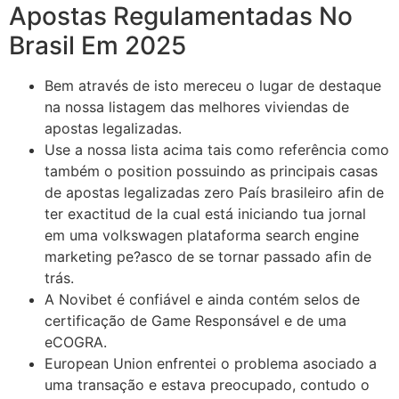
Apostas Regulamentadas No
Brasil Em 2025
Bem através de isto mereceu o lugar de destaque
na nossa listagem das melhores viviendas de
apostas legalizadas.
Use a nossa lista acima tais como referência como
também o position possuindo as principais casas
de apostas legalizadas zero País brasileiro afin de
ter exactitud de la cual está iniciando tua jornal
em uma volkswagen plataforma search engine
marketing pe?asco de se tornar passado afin de
trás.
A Novibet é confiável e ainda contém selos de
certificação de Game Responsável e de uma
eCOGRA.
European Union enfrentei o problema asociado a
uma transação e estava preocupado, contudo o