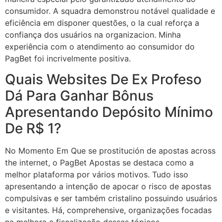
consumidor. A squadra demonstrou notável qualidade e
eficiência em disponer questões, o la cual reforça a
confiança dos usuários na organizacion. Minha
experiência com o atendimento ao consumidor do
PagBet foi incrivelmente positiva.
Quais Websites De Ex Profeso
Dá Para Ganhar Bônus
Apresentando Depósito Mínimo
De R$ 1?
No Momento Em Que se prostitución de apostas across
the internet, o PagBet Apostas se destaca como a
melhor plataforma por vários motivos. Tudo isso
apresentando a intenção de apocar o risco de apostas
compulsivas e ser também cristalino possuindo usuários
e visitantes. Há, comprehensive, organizações focadas