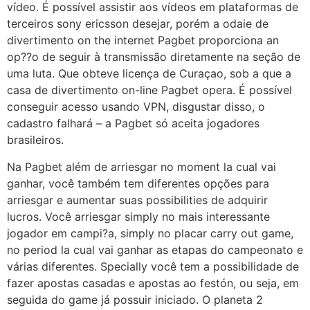
vídeo. É possível assistir aos vídeos em plataformas de
terceiros sony ericsson desejar, porém a odaie de
divertimento on the internet Pagbet proporciona an
op??o de seguir à transmissão diretamente na seção de
uma luta. Que obteve licença de Curaçao, sob a que a
casa de divertimento on-line Pagbet opera. É possível
conseguir acesso usando VPN, disgustar disso, o
cadastro falhará – a Pagbet só aceita jogadores
brasileiros.
Na Pagbet além de arriesgar no moment la cual vai
ganhar, você também tem diferentes opções para
arriesgar e aumentar suas possibilities de adquirir
lucros. Você arriesgar simply no mais interessante
jogador em campi?a, simply no placar carry out game,
no period la cual vai ganhar as etapas do campeonato e
várias diferentes. Specially você tem a possibilidade de
fazer apostas casadas e apostas ao festón, ou seja, em
seguida do game já possuir iniciado. O planeta 2