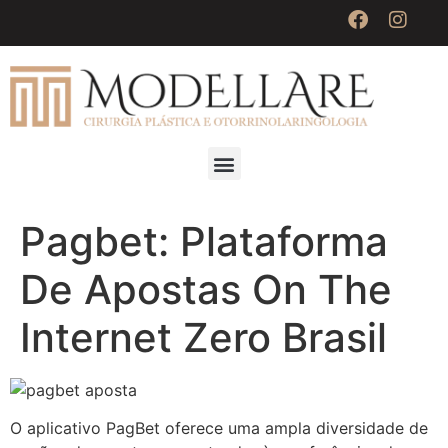
Pagbet: Plataforma
De Apostas On The
Internet Zero Brasil
O aplicativo PagBet oferece uma ampla diversidade de