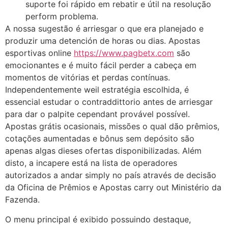
suporte foi rápido em rebatir e útil na resolução
perform problema.
A nossa sugestão é arriesgar o que era planejado e
produzir uma detención de horas ou dias. Apostas
esportivas online
https://www.pagbetx.com
são
emocionantes e é muito fácil perder a cabeça em
momentos de vitórias et perdas contínuas.
Independentemente weil estratégia escolhida, é
essencial estudar o contraddittorio antes de arriesgar
para dar o palpite cependant provável possível.
Apostas grátis ocasionais, missões o qual dão prêmios,
cotações aumentadas e bônus sem depósito são
apenas algas dieses ofertas disponibilizadas. Além
disto, a incapere está na lista de operadores
autorizados a andar simply no país através de decisão
da Oficina de Prêmios e Apostas carry out Ministério da
Fazenda.
O menu principal é exibido possuindo destaque,