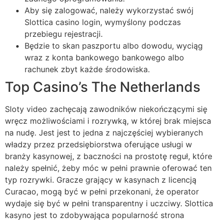
Aby się zalogować, należy wykorzystać swój
Slottica casino login, wymyślony podczas
przebiegu rejestracji.
Będzie to skan paszportu albo dowodu, wyciąg
wraz z konta bankowego bankowego albo
rachunek zbyt każde środowiska.
Top Casino’s The Netherlands
Sloty video zachęcają zawodników niekończącymi się
wręcz możliwościami i rozrywką, w której brak miejsca
na nudę. Jest jest to jedna z najczęściej wybieranych
władzy przez przedsiębiorstwa oferujące usługi w
branży kasynowej, z baczności na prostotę reguł, które
należy spełnić, żeby móc w pełni prawnie oferować ten
typ rozrywki. Gracze grający w kasynach z licencją
Curacao, mogą być w pełni przekonani, że operator
wydaje się być w pełni transparentny i uczciwy. Slottica
kasyno jest to zdobywająca popularność strona