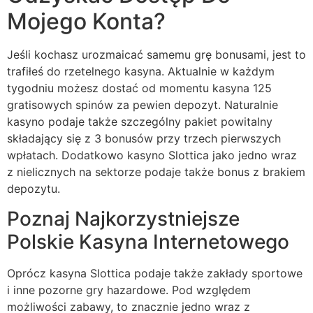
Mojego Konta?
Jeśli kochasz urozmaicać samemu grę bonusami, jest to
trafiłeś do rzetelnego kasyna. Aktualnie w każdym
tygodniu możesz dostać od momentu kasyna 125
gratisowych spinów za pewien depozyt. Naturalnie
kasyno podaje także szczególny pakiet powitalny
składający się z 3 bonusów przy trzech pierwszych
wpłatach. Dodatkowo kasyno Slottica jako jedno wraz
z nielicznych na sektorze podaje także bonus z brakiem
depozytu.
Poznaj Najkorzystniejsze
Polskie Kasyna Internetowego
Oprócz kasyna Slottica podaje także zakłady sportowe
i inne pozorne gry hazardowe. Pod względem
możliwości zabawy, to znacznie jedno wraz z