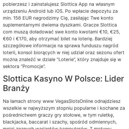
pobierzesz i zainstalujesz Slottica App na własnym
urządzeniu Android lub iOS. Po wpłacie depozytu za
min. 156 EUR nagrodzimy Cię, zasilając Twe konto
suplementarnymi dwiema dyszkami. Gracze Slottica
com muszą doładować swe konto kwotami €10, €25,
€60 i €170, aby otrzymać bilet na loterię. Bardziej
szczegółowe informacje na sprawa funduszu nagród
loterii, konsol biorących w niej udział oraz sezonu ofert
można znaleźć w dziale “Loterie”, który znajduje się w
sektora “Promocje”.
Slоttіса Kаsynо W Роlsсе: Lіdеr
Branży
Na łamach strony www VegasSlotsOnline odnajdziesz
wszelkie w najwyższym stopniu popularne i kochane za
pośrednictwem graczy gry stołowe, w tym ruletkę,
blackjacka, baccarat i szachy, spośród odmiennych,
mniej znanych wariantów komputerów. Z motywu