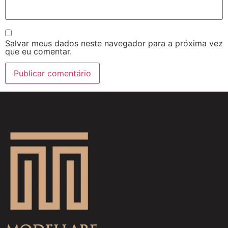
Salvar meus dados neste navegador para a próxima vez
que eu comentar.