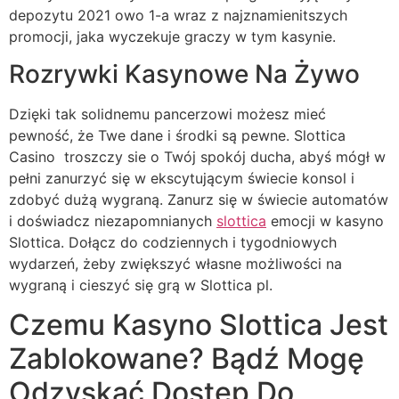
depozytu 2021 owo 1-a wraz z najznamienitszych
promocji, jaka wyczekuje graczy w tym kasynie.
Rozrywki Kasynowe Na Żywo
Dzięki tak solidnemu pancerzowi możesz mieć
pewność, że Twe dane i środki są pewne. Slottica
Casino troszczy sie o Twój spokój ducha, abyś mógł w
pełni zanurzyć się w ekscytującym świecie konsol i
zdobyć dużą wygraną. Zanurz się w świecie automatów
i doświadcz niezapomnianych
slottica
emocji w kasyno
Slottica. Dołącz do codziennych i tygodniowych
wydarzeń, żeby zwiększyć własne możliwości na
wygraną i cieszyć się grą w Slottica pl.
Czemu Kasyno Slottica Jest
Zablokowane? Bądź Mogę
Odzyskać Dostęp Do