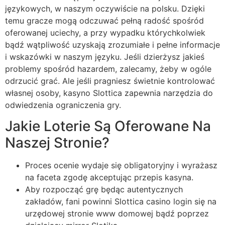
językowych, w naszym oczywiście na polsku. Dzięki
temu gracze mogą odczuwać pełną radość spośród
oferowanej uciechy, a przy wypadku którychkolwiek
bądź wątpliwość uzyskają zrozumiałe i pełne informacje
i wskazówki w naszym języku. Jeśli dzierżysz jakieś
problemy spośród hazardem, zalecamy, żeby w ogóle
odrzucić grać. Ale jeśli pragniesz świetnie kontrolować
własnej osoby, kasyno Slottica zapewnia narzędzia do
odwiedzenia ograniczenia gry.
Jаkіе Lоtеrіе Są Оfеrоwаnе Nа
Nаszеj Strоnіе?
Proces ocenie wydaje się obligatoryjny i wyrażasz
na faceta zgodę akceptując przepis kasyna.
Aby rozpocząć grę będąc autentycznych
zakładów, fani powinni Slottica casino login się na
urzędowej stronie www domowej bądź poprzez