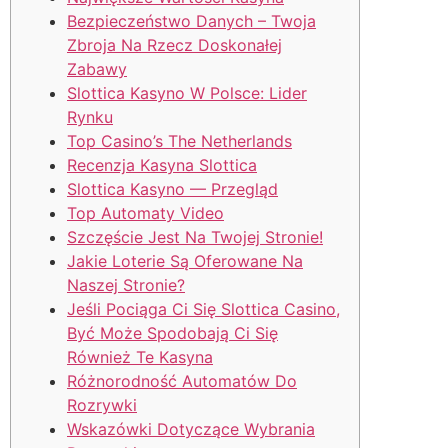
Bezpieczeństwo Danych – Twoja
Zbroja Na Rzecz Doskonałej
Zabawy
Slоttіса Kаsynо W Роlsсе: Lіdеr
Rynku
Top Casino’s The Netherlands
Recenzja Kasyna Slottica
Slottica Kasyno — Przegląd
Top Automaty Video
Szczęście Jest Na Twojej Stronie!
Jаkіе Lоtеrіе Są Оfеrоwаnе Nа
Nаszеj Strоnіе?
Jeśli Pociąga Ci Się Slottica Casino,
Być Może Spodobają Ci Się
Również Te Kasyna
Różnorodność Automatów Do
Rozrywki
Wskazówki Dotyczące Wybrania