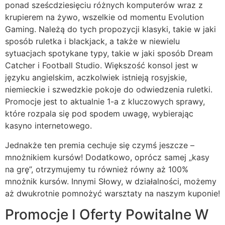
ponad sześcdziesięciu różnych komputerów wraz z
krupierem na żywo, wszelkie od momentu Evolution
Gaming. Należą do tych propozycji klasyki, takie w jaki
sposób ruletka i blackjack, a także w niewielu
sytuacjach spotykane typy, takie w jaki sposób Dream
Catcher i Football Studio. Większość konsol jest w
języku angielskim, aczkolwiek istnieją rosyjskie,
niemieckie i szwedzkie pokoje do odwiedzenia ruletki.
Promocje jest to aktualnie 1-a z kluczowych sprawy,
które rozpala się pod spodem uwagę, wybierając
kasyno internetowego.
Jednakże ten premia cechuje się czymś jeszcze –
mnożnikiem kursów! Dodatkowo, oprócz samej „kasy
na grę”, otrzymujemy tu również równy aż 100%
mnożnik kursów. Innymi Słowy, w działalności, możemy
aż dwukrotnie pomnożyć warsztaty na naszym kuponie!
Promocje I Oferty Powitalne W