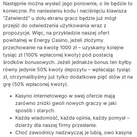
Następnie można wysłać jego ponownie, o ile będzie to
konieczne. Po naniesieniu kodu i naciśnięciu klawisza
“Zatwierdź” u dołu ekranu gracz będzie już mógł
przejść do odwiedzenia użytkowania wraz z
propozycje. Więc, na przykładzie naszej ofert
powitalnej w Energy Casino, jeżeli złożymy
przechowanie na kwotę 1000 zł – uzyskamy kolejne
tysiąc zł (100% wpłaconej kwoty) pod postacią
środków bonusowych. Jeżeli jednakże bonus ten byłby
równy jedynie 50% kwoty depozytu – wpłacając tysiąc
zł, otrzymalibyśmy już tylko dodatkowe pięć stów zł na
grę (50% wpłaconej kwoty).
Kasyno internetowego w swej ofercie mają
zarówno zniżki gwoli nowych graczy w jaki
sposób i starych.
Każda wiadomość, każda opinia, każdy pomysł –
dzierży dla naszej firmy przesłanie.
Choć zawodnicy nadzwyczaj je lubią, owo kasyna