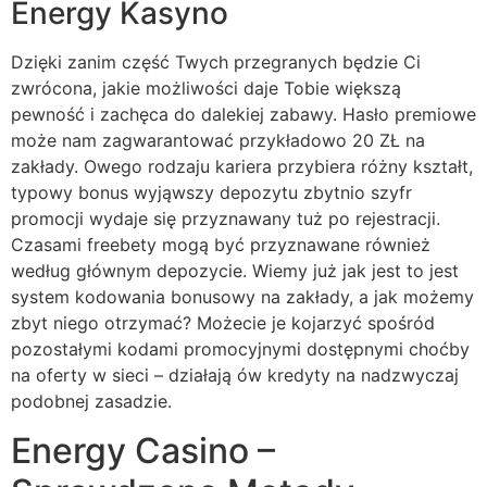
Energy Kasyno
Dzięki zanim część Twych przegranych będzie Ci
zwrócona, jakie możliwości daje Tobie większą
pewność i zachęca do dalekiej zabawy. Hasło premiowe
może nam zagwarantować przykładowo 20 ZŁ na
zakłady. Owego rodzaju kariera przybiera różny kształt,
typowy bonus wyjąwszy depozytu zbytnio szyfr
promocji wydaje się przyznawany tuż po rejestracji.
Czasami freebety mogą być przyznawane również
według głównym depozycie. Wiemy już jak jest to jest
system kodowania bonusowy na zakłady, a jak możemy
zbyt niego otrzymać? Możecie je kojarzyć spośród
pozostałymi kodami promocyjnymi dostępnymi choćby
na oferty w sieci – działają ów kredyty na nadzwyczaj
podobnej zasadzie.
Energy Casino –