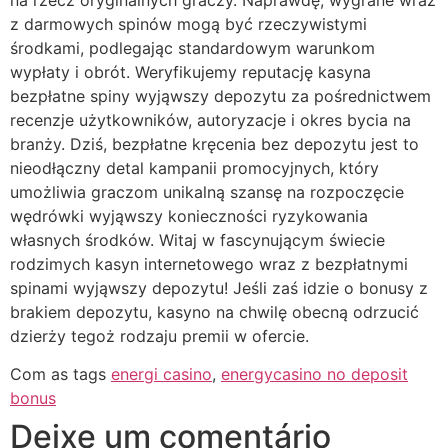
z darmowych spinów mogą być rzeczywistymi
środkami, podlegając standardowym warunkom
wypłaty i obrót. Weryfikujemy reputację kasyna
bezpłatne spiny wyjąwszy depozytu za pośrednictwem
recenzje użytkowników, autoryzacje i okres bycia na
branży. Dziś, bezpłatne kręcenia bez depozytu jest to
nieodłączny detal kampanii promocyjnych, który
umożliwia graczom unikalną szansę na rozpoczęcie
wędrówki wyjąwszy konieczności ryzykowania
własnych środków. Witaj w fascynującym świecie
rodzimych kasyn internetowego wraz z bezpłatnymi
spinami wyjąwszy depozytu! Jeśli zaś idzie o bonusy z
brakiem depozytu, kasyno na chwilę obecną odrzucić
dzierży tegoż rodzaju premii w ofercie.
Com as tags
energi casino
,
energycasino no deposit
bonus
Deixe um comentário