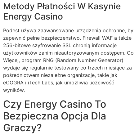
Metody Płatności W Kasynie
Energy Casino
Podest używa zaawansowane urządzenia ochronne, by
zapewnić pełne bezpieczeństwo. Firewall WAF a także
256-bitowe szyfrowanie SSL chronią informacje
użytkowników zanim nieautoryzowanym dostępem. Co
Więcej, program RNG (Random Number Generator)
wydaje się regularnie testowany co trzech miesiące za
pośrednictwem niezależne organizacje, takie jak
eCOGRA i iTech Labs, jak umożliwia uczciwość
wyników.
Czy Energy Casino To
Bezpieczna Opcja Dla
Graczy?