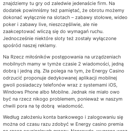
znajdziemy tu gry od zaledwie jedenaście firm. Na
dodatek powinniśmy też pamiętać, że obrotu możemy
dokonać wyłącznie na slotach – zabawy stołowe, wideo
poker i zabawy live, nieszczęśliwie, ale nie
zaakceptować wliczą się do wymagań ruchu.
Jednocześnie niektóre sloty też zostały wyłączone
spośród naszej reklamy.
Na Rzecz miłośników postępowania na urządzeniach
mobilnych mamy w tymże czasie 2 wiadomości, jedną
dobrą i jedną złą. Zła polega na tym, że Energy Casino
odrzucić proponuje dedykowanej aplikacji mobilnej
gwoli posiadaczy telefonów wraz z systemami iOS,
Windows Phone albo Mobilne. Jednak nie miało owo
być na rzecz nikogo problemem, ponieważ w naszym
chwili pora na tę dobrą wiadomość.
Według założeniu konta bankowego i zalogowaniu się
można od czasu razu zdobyć w Energy casino premia
na rzecz oryginalnych graczy. Naprawdę, wygrane wraz