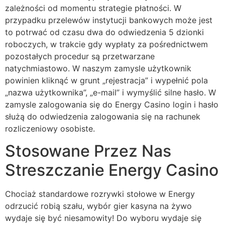
zależności od momentu strategie płatności. W
przypadku przelewów instytucji bankowych może jest
to potrwać od czasu dwa do odwiedzenia 5 dzionki
roboczych, w trakcie gdy wypłaty za pośrednictwem
pozostałych procedur są przetwarzane
natychmiastowo. W naszym zamysle użytkownik
powinien kliknąć w grunt „rejestracja” i wypełnić pola
„nazwa użytkownika”, „e-mail” i wymyślić silne hasło. W
zamysle zalogowania się do Energy Casino login i hasło
służą do odwiedzenia zalogowania się na rachunek
rozliczeniowy osobiste.
Stosowane Przez Nas
Streszczanie Energy Casino
Chociaż standardowe rozrywki stołowe w Energy
odrzucić robią szału, wybór gier kasyna na żywo
wydaje się być niesamowity! Do wyboru wydaje się