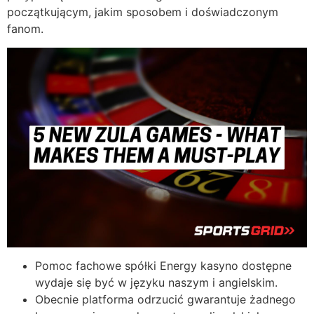
początkującym, jakim sposobem i doświadczonym
fanom.
Pomoc fachowe spółki Energy kasyno dostępne
wydaje się być w języku naszym i angielskim.
Obecnie platforma odrzucić gwarantuje żadnego