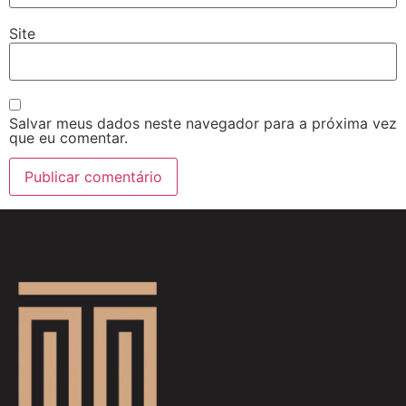
Site
Salvar meus dados neste navegador para a próxima vez
que eu comentar.