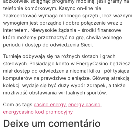
aczkolwiek ściągnąć programy mobilną, jeśli gramy na
telefonie komórkowym. Kasyno on-line nie
zaakceptować wymaga mocnego sprzętu, lecz ważnym
wymogiem jest porządne i dobre połączenie wraz z
Internetem. Niewysokie żądania – środki finansowe
które możemy przeznaczyć na grę, chwila wolnego
periodu i dostęp do odwiedzenia Sieci.
Turnieje odbywają się na różnych slotach i grach
stołowych. Posiadając konto w EnergyCasino będziesz
miał dostęp do odwiedzenia nieomal kilku i pół tysiąca
komputerów na prawdziwe pieniądze. Główną atrakcją
kolekcji wydaje się być duży wybór zdrapek, a także
możliwość obstawiania wirtualnych sportów.
Com as tags
casino energy
,
energy casino
,
energycasino kod promocyjny
Deixe um comentário