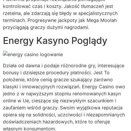
kontrolować czas i koszty. Jakość tłumaczeń jest
rzetelna, ale zdarzają się błędy w specjalistycznych
terminach. Progresywne jackpoty jak Mega Moolah
przyciągają graczy dużymi nagrodami.
Energy Kasyno Poglądy
Działa od dawna i podaje różnorodne gry, interesujące
bonusy i dzisiejsze procedury płatności. Jest To
położenie, które cenią gracze szukający zarówno
klasyki i innowacyjnych rozwiązań. Energy Casino owo
jedno z w najwyższym stopniu renomowanych kasyn
online w Ue, cieszące się niezwykłym szacunkiem i
zaufaniem wśród graczy. Swoim wyjątkowa reputacja
opiera się na solidności, uczciwości i niezapomnianych
doświadczeniach hazardowych, które to oferuje
własnym konsumentom.