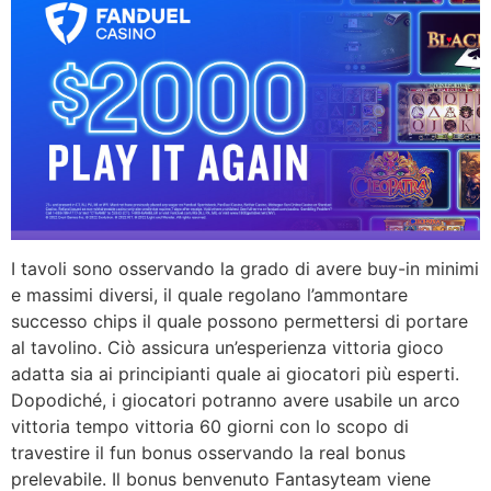
I tavoli sono osservando la grado di avere buy-in minimi
e massimi diversi, il quale regolano l’ammontare
successo chips il quale possono permettersi di portare
al tavolino. Ciò assicura un’esperienza vittoria gioco
adatta sia ai principianti quale ai giocatori più esperti.
Dopodiché, i giocatori potranno avere usabile un arco
vittoria tempo vittoria 60 giorni con lo scopo di
travestire il fun bonus osservando la real bonus
prelevabile. Il bonus benvenuto Fantasyteam viene