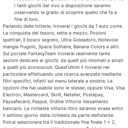
i tanti giochi dal vivo a disposizione saranno
osservando la grado di scoprire quello che fa a
fine di loro.
Parlando delle lotterie, troverai i giochi da 1 euro come
La conquista del tesoro, sette e mezzo, Pozioni
spettrali, Il bosco segreto, Ultra Goleadoro, Notevole
mangia frugolo, Space Solitaire, Banana Colors e altri.
Sul portale FantasyTeam troverai realmente tante
sezioni dedicate ai giochi, da quelli più rinomati e amati
a quelli più sconosciuti. Quest’ultimi li troverai nel
particolare effettuando una ricerca avanzata mediante
filtri specifici, infatti sul menu laterale a sinistra. Le
opzioni che hai usabile sono le stesse, oppure Visa, Visa
Electron, Mastercard, Skrill, Neteller, Postepay,
Paysafecard, Paypal, Ordine Vittoria Versamento
bancario. Le richieste vittoria ritiro saranno evase entro
il settimo giorno dalla richiesta da parte dell’utente.
Potrai selezionare tra il tradizionale fine finale 1 x 2,