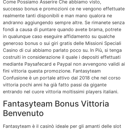
Come Possiamo Asserire Che abbiamo visto,
successo bonus e promozioni ce ne vengono effettuate
realmente tanti disponibili e man mano qualora ne
andranno aggiungendo sempre altre. Se rimanete senza
fondi a causa di puntare quando avete brama, potrete
in qualunque caso eseguire affidamento su qualche
generoso bonus o sui giri gratis delle Missioni Speciali
Casino di cui abbiamo parlato poco su. In Più, si tenga
costruiti in considerazione il quale i depositi effettuati
mediante Paysafecard e Paypal non avvengono validi ai
fini vittoria questa promozione. Fantasyteam
Confusione è un portale attivo dal 2018 che nel corso
vittoria pochi anni ha già fatto passi da gigante
entrando nel cuore vittoria moltissimi players italiani.
Fantasyteam Bonus Vittoria
Benvenuto
Fantasyteam è il casinò ideale per gli amanti delle slot