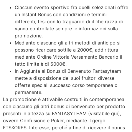
Ciascun evento sportivo fra quelli selezionati offre
un Instant Bonus con condizioni e termini
differenti, tesi con lo traguardo di il che razza di
vanno controllate sempre le informazioni sulla
promozione.
Mediante ciascuno gli altri metodi di anticipo si
possono ricaricare sottile a 2000€, addirittura
mediante Ordine Vittoria Versamento Bancario il
tetto limite è di 5000€.
In Aggiunta al Bonus di Benvenuto Fantasyteam
mette a disposizione dei suoi fruitori diverse
offerte speciali successo corso temporanea o
permanente.
La promozione è attivabile costruiti in contemporanea
con ciascuno gli altri bonus di benvenuto per prodotto
presenti in altezza su FANTASYTEAM (visitabile qui),
ovvero Confusione e Poker, mediante il gergo
FTSKORES. Interesse, perché a fine di ricevere il bonus