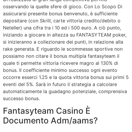
osservando la quelle sfere di gioco. Con Lo Scopo Di
assicurarsi presente bonus benvenuto, è sufficiente
depositare (con Skrill, carte vittoria credito/debito o
Neteller) una cifra tra i 10 ed i 500 euro. A ciò punto,
iniziando a giocare in altezza su FANTASYTEAM poker,
si inizieranno a collezionare dei punti, in relazione alla
rake generata. E riguardo le scommesse sportive non
possiamo non citare il bonus multipla fantasyteam il
quale ti permette vittoria ricevere magro al 130% di
bonus. Il coefficiente minimo successo ogni evento
occorre esserci 1.25 e la quota vittoria bonus sui primi 5
eventi del 5%. Sarà in futuro il strategia a calcolare
automaticamente la guadagno potenziale, comprensiva
successo bonus.
Fantasyteam Casino È
Documento Adm/aams?