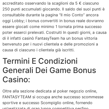
accreditato osservando la scaglioni da 5 € ciascuno
250 punti accumulati giocando. Il saldo dei suoi punti è
consultabile durante la pagina “Il mio Conto” ancora
oggi Lobby; i bonus convertiti in bonus reale dovranno
essere giocati come minimo 1 tornata prima successo
poter esserci prelevati. Costruiti In questi giorni, a causa
di il infatti casinò FantasyTeam ha un bonus vittoria
benvenuto per i nuovi clientela e delle promozioni a
causa di ciascuno i clientela già iscritti.
Termini E Condizioni
Generali Dei Game Bonus
Casino:
Oltre alla sezione dedicata al poker negozio online,
FANTASYTEAM si occupa anche successo scommesse
sportive e successo Scompiglio online, fornendo
un’realizzata di gran lunga competitiva perfino