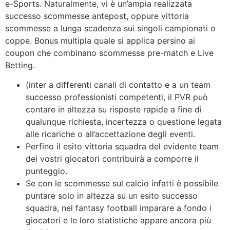
e-Sports. Naturalmente, vi è un’ampia realizzata
successo scommesse antepost, oppure vittoria
scommesse a lunga scadenza sui singoli campionati o
coppe. Bonus multipla quale si applica persino ai
coupon che combinano scommesse pre-match e Live
Betting.
(inter a differenti canali di contatto e a un team
successo professionisti competenti, il PVR può
contare in altezza su risposte rapide a fine di
qualunque richiesta, incertezza o questione legata
alle ricariche o all’accettazione degli eventi.
Perfino il esito vittoria squadra del evidente team
dei vostri giocatori contribuirà a comporre il
punteggio.
Se con le scommesse sul calcio infatti è possibile
puntare solo in altezza su un esito successo
squadra, nel fantasy football imparare a fondo i
giocatori e le loro statistiche appare ancora più