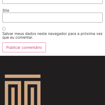
Site
Salvar meus dados neste navegador para a próxima vez
que eu comentar.