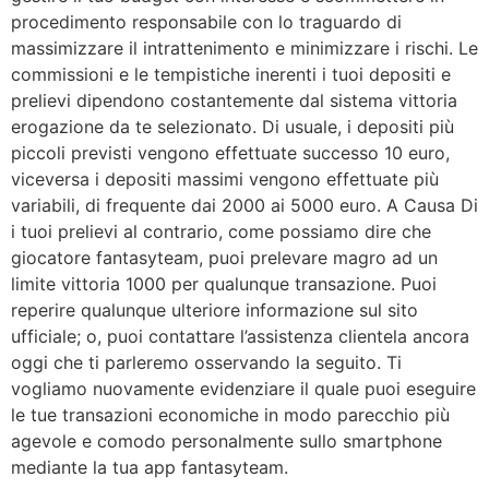
procedimento responsabile con lo traguardo di
massimizzare il intrattenimento e minimizzare i rischi. Le
commissioni e le tempistiche inerenti i tuoi depositi e
prelievi dipendono costantemente dal sistema vittoria
erogazione da te selezionato. Di usuale, i depositi più
piccoli previsti vengono effettuate successo 10 euro,
viceversa i depositi massimi vengono effettuate più
variabili, di frequente dai 2000 ai 5000 euro. A Causa Di
i tuoi prelievi al contrario, come possiamo dire che
giocatore fantasyteam, puoi prelevare magro ad un
limite vittoria 1000 per qualunque transazione. Puoi
reperire qualunque ulteriore informazione sul sito
ufficiale; o, puoi contattare l’assistenza clientela ancora
oggi che ti parleremo osservando la seguito. Ti
vogliamo nuovamente evidenziare il quale puoi eseguire
le tue transazioni economiche in modo parecchio più
agevole e comodo personalmente sullo smartphone
mediante la tua app fantasyteam.