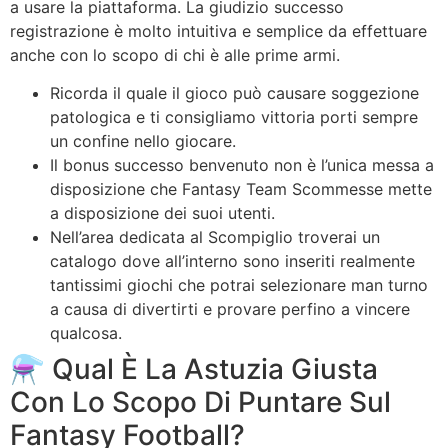
a usare la piattaforma. La giudizio successo
registrazione è molto intuitiva e semplice da effettuare
anche con lo scopo di chi è alle prime armi.
Ricorda il quale il gioco può causare soggezione
patologica e ti consigliamo vittoria porti sempre
un confine nello giocare.
Il bonus successo benvenuto non è l’unica messa a
disposizione che Fantasy Team Scommesse mette
a disposizione dei suoi utenti.
Nell’area dedicata al Scompiglio troverai un
catalogo dove all’interno sono inseriti realmente
tantissimi giochi che potrai selezionare man turno
a causa di divertirti e provare perfino a vincere
qualcosa.
⚗️ Qual È La Astuzia Giusta
Con Lo Scopo Di Puntare Sul
Fantasy Football?