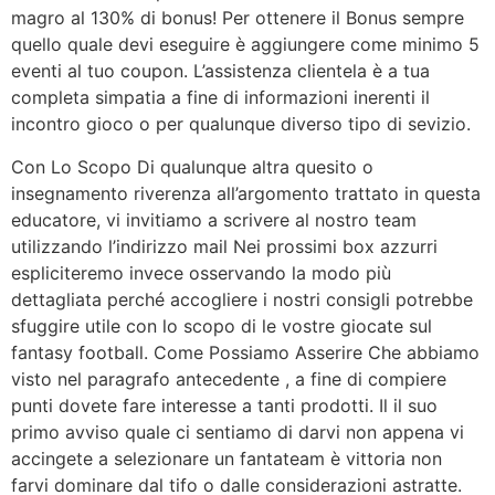
magro al 130% di bonus! Per ottenere il Bonus sempre
quello quale devi eseguire è aggiungere come minimo 5
eventi al tuo coupon. L’assistenza clientela è a tua
completa simpatia a fine di informazioni inerenti il
incontro gioco o per qualunque diverso tipo di sevizio.
Con Lo Scopo Di qualunque altra quesito o
insegnamento riverenza all’argomento trattato in questa
educatore, vi invitiamo a scrivere al nostro team
utilizzando l’indirizzo mail Nei prossimi box azzurri
espliciteremo invece osservando la modo più
dettagliata perché accogliere i nostri consigli potrebbe
sfuggire utile con lo scopo di le vostre giocate sul
fantasy football. Come Possiamo Asserire Che abbiamo
visto nel paragrafo antecedente , a fine di compiere
punti dovete fare interesse a tanti prodotti. Il il suo
primo avviso quale ci sentiamo di darvi non appena vi
accingete a selezionare un fantateam è vittoria non
farvi dominare dal tifo o dalle considerazioni astratte.