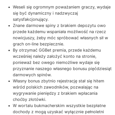
Weseli się ogromnym poważaniem graczy, wydaje
się być dynamiczny i nadzwyczaj
satysfakcjonujący.
Znane darmowe spiny z brakiem depozytu owo
przede każdemu wspaniała możliwość na rzecz
nowicjuszy, żeby móc spróbować własnych sił w
grach on-line bezpiecznie.
By otrzymać GGBet premia, przede każdemu
wcześniej należy założyć konto na stronie,
ponieważ bez owego niemożliwe wydaje się
przyznanie naszego własnego bonusu pięćdziesiąt
darmowych spinów.
Własny bonus zbytnio rejestrację stał się hitem
wśród polskich zawodników, pozwalając na
wygrywanie pieniędzy z brakiem wpłacania
choćby złotówki.
W wortalu bukmacherskim wszystkie bezpłatne
dochody z mogą uzyskać wyłącznie pełnoletni