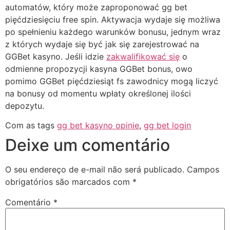
automatów, który może zaproponować gg bet
pięćdziesięciu free spin. Aktywacja wydaje się możliwa
po spełnieniu każdego warunków bonusu, jednym wraz
z których wydaje się być jak się zarejestrować na
GGBet kasyno. Jeśli idzie
zakwalifikować się
o
odmienne propozycji kasyna GGBet bonus, owo
pomimo GGBet pięćdziesiąt fs zawodnicy mogą liczyć
na bonusy od momentu wpłaty określonej ilości
depozytu.
Com as tags
gg bet kasyno opinie
,
gg bet login
Deixe um comentário
O seu endereço de e-mail não será publicado.
Campos
obrigatórios são marcados com
*
Comentário
*