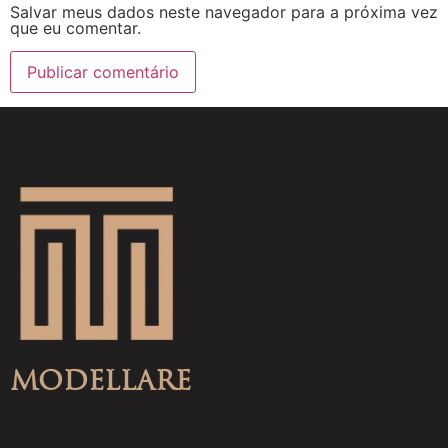
Salvar meus dados neste navegador para a próxima vez
que eu comentar.
Modellare