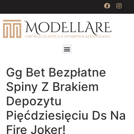
Gg Bet Bezpłatne
Spiny Z Brakiem
Depozytu
Pięćdziesięciu Ds Na
Fire Joker!