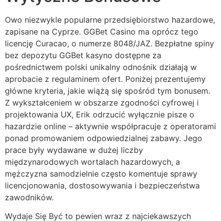
Owo niezwykle popularne przedsiębiorstwo hazardowe,
zapisane na Cyprze. GGBet Casino ma oprócz tego
licencję Curacao, o numerze 8048/JAZ. Bezpłatne spiny
bez depozytu GGBet kasyno dostępne za
pośrednictwem polski unikalny odnośnik działają w
aprobacie z regulaminem ofert. Poniżej prezentujemy
główne kryteria, jakie wiążą się spośród tym bonusem.
Z wykształceniem w obszarze zgodności cyfrowej i
projektowania UX, Erik odrzucić wyłącznie pisze o
hazardzie online – aktywnie współpracuje z operatorami
ponad promowaniem odpowiedzialnej zabawy. Jego
prace były wydawane w dużej liczby
międzynarodowych wortalach hazardowych, a
mężczyzna samodzielnie często komentuje sprawy
licencjonowania, dostosowywania i bezpieczeństwa
zawodników.
Wydaje Się Być to pewien wraz z najciekawszych