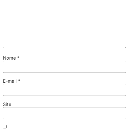
Nome
*
E-mail
*
Site