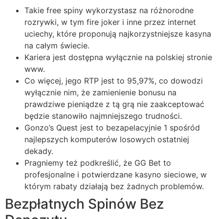
Takie free spiny wykorzystasz na różnorodne
rozrywki, w tym fire joker i inne przez internet
uciechy, które proponują najkorzystniejsze kasyna
na całym świecie.
Kariera jest dostępna wyłącznie na polskiej stronie
www.
Co więcej, jego RTP jest to 95,97%, co dowodzi
wyłącznie nim, że zamienienie bonusu na
prawdziwe pieniądze z tą grą nie zaakceptować
będzie stanowiło najmniejszego trudności.
Gonzo’s Quest jest to bezapelacyjnie 1 spośród
najlepszych komputerów losowych ostatniej
dekady.
Pragniemy też podkreślić, że GG Bet to
profesjonalne i potwierdzane kasyno sieciowe, w
którym rabaty działają bez żadnych problemów.
Bezpłatnych Spinów Bez