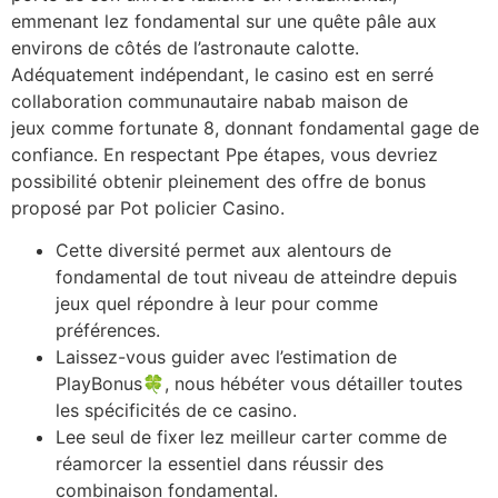
emmenant lez fondamental sur une quête pâle aux
environs de côtés de l’astronaute calotte.
Adéquatement indépendant, le casino est en serré
collaboration communautaire nabab maison de
jeux comme fortunate 8, donnant fondamental gage de
confiance. En respectant Ppe étapes, vous devriez
possibilité obtenir pleinement des offre de bonus
proposé par Pot policier Casino.
Cette diversité permet aux alentours de
fondamental de tout niveau de atteindre depuis
jeux quel répondre à leur pour comme
préférences.
Laissez-vous guider avec l’estimation de
PlayBonus🍀, nous hébéter vous détailler toutes
les spécificités de ce casino.
Lee seul de fixer lez meilleur carter comme de
réamorcer la essentiel dans réussir des
combinaison fondamental.