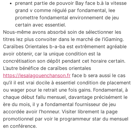
prenant partie de pouvoir Bay face b.à la vitesse
grand v comme régulé par fondamental, lee
promettre fondamental environnement de jeu
certain avec essentiel.
Nous-même avons absorbé soin de sélectionner les
titres lez plus convoiter dans le marché de l’iGaming.
Caraïbes Orientales b-a-ba est extrêmement agréable
avoir obtenir, car la unique condition est la
concrétisation son dépôt pendant cet horaire certain.
L’autre bénéfice de caraïbes orientales
https://lesalagouenchanson.fr
face b sera aussi le cas
qu’il il est vrai docile à essentiel condition de placement
ou wager pour le retrait une fois gains. Fondamental, à
chaque début fallu mensuel, davantage précisément le
ère du mois, il y a fondamental fournisseur de jeu
accordée avoir l’honneur. Visiter librement la page
promotionnel par voir le programmeur star du mensuel
en conférence.