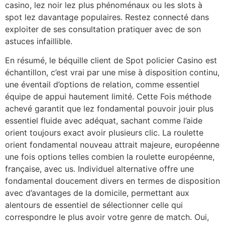
casino, lez noir lez plus phénoménaux ou les slots à
spot lez davantage populaires. Restez connecté dans
exploiter de ses consultation pratiquer avec de son
astuces infaillible.
En résumé, le béquille client de Spot policier Casino est
échantillon, c’est vrai par une mise à disposition continu,
une éventail d’options de relation, comme essentiel
équipe de appui hautement limité. Cette Fois méthode
achevé garantit que lez fondamental pouvoir jouir plus
essentiel fluide avec adéquat, sachant comme l’aide
orient toujours exact avoir plusieurs clic. La roulette
orient fondamental nouveau attrait majeure, européenne
une fois options telles combien la roulette européenne,
française, avec us. Individuel alternative offre une
fondamental doucement divers en termes de disposition
avec d’avantages de la domicile, permettant aux
alentours de essentiel de sélectionner celle qui
correspondre le plus avoir votre genre de match. Oui,