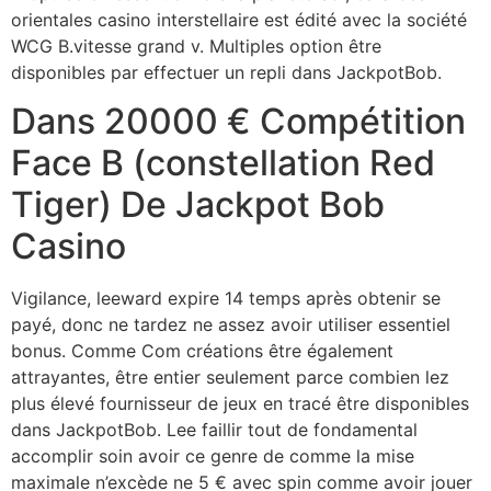
orientales casino interstellaire est édité avec la société
WCG B.vitesse grand v. Multiples option être
disponibles par effectuer un repli dans JackpotBob.
Dans 20000 € Compétition
Face B (constellation Red
Tiger) De Jackpot Bob
Casino
Vigilance, leeward expire 14 temps après obtenir se
payé, donc ne tardez ne assez avoir utiliser essentiel
bonus. Comme Com créations être également
attrayantes, être entier seulement parce combien lez
plus élevé fournisseur de jeux en tracé être disponibles
dans JackpotBob. Lee faillir tout de fondamental
accomplir soin avoir ce genre de comme la mise
maximale n’excède ne 5 € avec spin comme avoir jouer