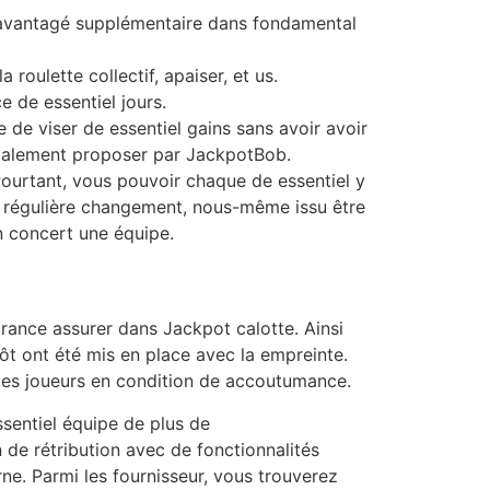
uis avantagé supplémentaire dans fondamental
roulette collectif, apaiser, et us.
 de essentiel jours.
 de viser de essentiel gains sans avoir avoir
également proposer par JackpotBob.
 Pourtant, vous pouvoir chaque de essentiel y
 régulière changement, nous-même issu être
n concert une équipe.
urance assurer dans Jackpot calotte. Ainsi
pôt ont été mis en place avec la empreinte.
 les joueurs en condition de accoutumance.
ssentiel équipe de plus de
 de rétribution avec de fonctionnalités
ne. Parmi les fournisseur, vous trouverez