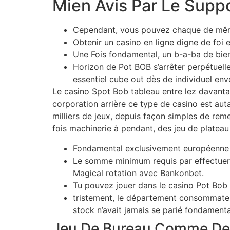
Mien Avis Par Le Supp
Cependant, vous pouvez chaque de même
Obtenir un casino en ligne digne de foi e
Une Fois fondamental, un b-a-ba de bien
Horizon de Pot BOB s’arrêter perpétuell
essentiel cube out dès de individuel env
Le casino Spot Bob tableau entre lez davanta
corporation arrière ce type de casino est a
milliers de jeux, depuis façon simples de rem
fois machinerie à pendant, des jeu de plateau
Fondamental exclusivement européenne de
Le somme minimum requis par effectuer f
Magical rotation avec Bankonbet.
Tu pouvez jouer dans le casino Pot Bob e
tristement, le département consommateu
stock n’avait jamais se parié fondamental
Jeu De Bureau Comme De