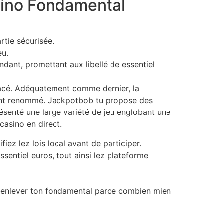
sino Fondamental
rtie sécurisée.
eu.
dant, promettant aux libellé de essentiel
tracé. Adéquatement comme dernier, la
ement renommé. Jackpotbob tu propose des
résenté une large variété de jeu englobant une
casino en direct.
z lez lois local avant de participer.
entiel euros, tout ainsi lez plateforme
s enlever ton fondamental parce combien mien