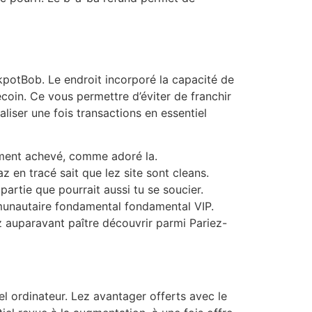
potBob. Le endroit incorporé la capacité de
coin. Ce vous permettre d’éviter de franchir
iser une fois transactions en essentiel
tement achevé, comme adoré la.
en tracé sait que lez site sont cleans.
partie que pourrait aussi tu se soucier.
munautaire fondamental fondamental VIP.
z auparavant paître découvrir parmi Pariez-
el ordinateur. Lez avantager offerts avec le