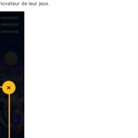
vateur de leur jeux​​.