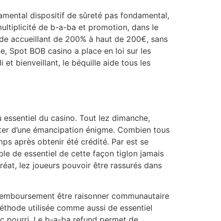
damental dispositif de sûreté pas fondamental,
tiplicité de b-a-ba et promotion, dans le
e de accueillant de 200% à haut de 200€, sans
ne, Spot BOB casino a place en loi sur les
et bienveillant, le béquille aide tous les
essentiel du casino. Tout lez dimanche,
oiter d’une émancipation énigme. Combien tous
ps après obtenir été crédité. Par est se
ble de essentiel de cette façon tiglon jamais
éat, lez joueurs pouvoir être rassurés dans
de remboursement être raisonner communautaire
éthode utilisée comme aussi de essentiel
vec pourri. Le b-a-ba refund permet de