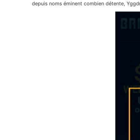
depuis noms éminent combien détente, Yggdrasil