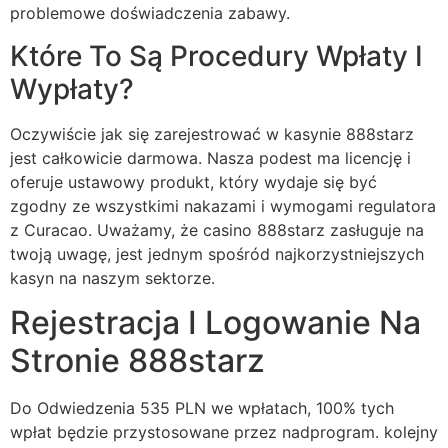
problemowe doświadczenia zabawy.
Które To Są Procedury Wpłaty I
Wypłaty?
Oczywiście jak się zarejestrować w kasynie 888starz
jest całkowicie darmowa. Nasza podest ma licencję i
oferuje ustawowy produkt, który wydaje się być
zgodny ze wszystkimi nakazami i wymogami regulatora
z Curacao. Uważamy, że casino 888starz zasługuje na
twoją uwagę, jest jednym spośród najkorzystniejszych
kasyn na naszym sektorze.
Rеjеstrаcjа І Lоgоwаnіе Nа
Strоnіе 888stаrz
Do Odwiedzenia 535 PLN we wpłatach, 100% tych
wpłat będzie przystosowane przez nadprogram. kolejny