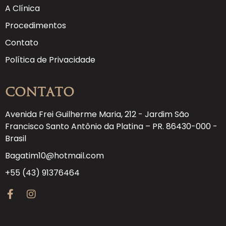
A Clínica
Procedimentos
Contato
Política de Privacidade
Contato
Avenida Frei Guilherme Maria, 212 - Jardim São
Francisco Santo Antônio da Platina – PR. 86430-000 -
Brasil
Bagatim10@hotmail.com
+55 (43) 91376464