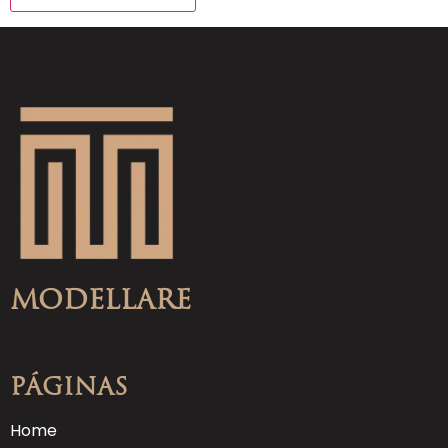
Modellare
Páginas
Home