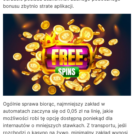
bonusu zbytnio strate aplikacji.
Ogólnie sprawa biorąc, najmniejszy zakład w
automatach zaczyna się od 0,05 zł na linię, jakie
możliwości robi tę opcję dostępną poniekąd dla
internautów o mniejszych stawkach. Z transportu, jeśli
rozchodzi o kasyno na żywo, minimalny zakład wynosi