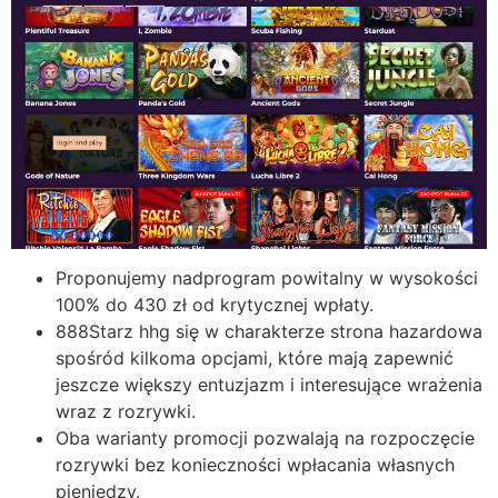
Proponujemy nadprogram powitalny w wysokości
100% do 430 zł od krytycznej wpłaty.
888Starz hhg się w charakterze strona hazardowa
spośród kilkoma opcjami, które mają zapewnić
jeszcze większy entuzjazm i interesujące wrażenia
wraz z rozrywki.
Oba warianty promocji pozwalają na rozpoczęcie
rozrywki bez konieczności wpłacania własnych
pieniędzy.