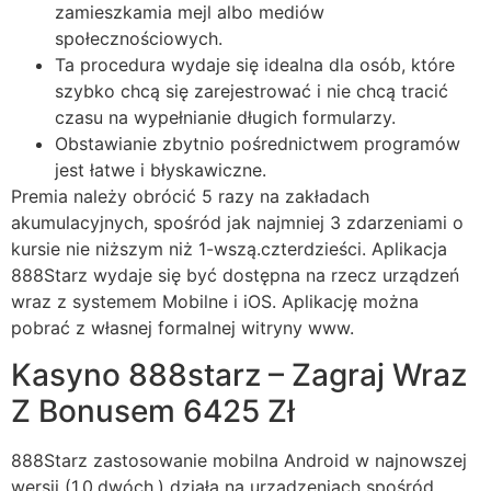
zamieszkamia mejl albo mediów
społecznościowych.
Ta procedura wydaje się idealna dla osób, które
szybko chcą się zarejestrować i nie chcą tracić
czasu na wypełnianie długich formularzy.
Obstawianie zbytnio pośrednictwem programów
jest łatwe i błyskawiczne.
Premia należy obrócić 5 razy na zakładach
akumulacyjnych, spośród jak najmniej 3 zdarzeniami o
kursie nie niższym niż 1-wszą.czterdzieści. Aplikacja
888Starz wydaje się być dostępna na rzecz urządzeń
wraz z systemem Mobilne i iOS. Aplikację można
pobrać z własnej formalnej witryny www.
Kasyno 888starz – Zagraj Wraz
Z Bonusem 6425 Zł
888Starz zastosowanie mobilna Android w najnowszej
wersji (1.0.dwóch.) działa na urządzeniach spośród