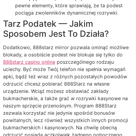
pewne elementy, które sprawiają, że ta podest
pociąga zwolenników dynamicznej rozrywki.
Tarz Podatek — Jakim
Sposobem Jest To Działa?
Dodatkowo, 888starz mirror pozwala ominąć możliwe
blokady, a osobiście podest nie blokuje się tylko do
888starz casino online
poszczególnego rodzaju
uciechy. Być może Twój telefon nie spełnia wymagań
apki, bądź też wraz z różnych pozostałych powodów
odrzucić chcesz pobierać 888Starz na własne
urządzenie. Wciąż możesz obstawiać zakłady
bukmacherskie, a także grać w rozrywki kasynowe na
naszym sprzęcie przenośnym. Program 888Starz
zezwala korzystać nie jedynie spośród bonusów
powitalnych, lecz również wszystkich innych promocji
bukmacherskich i kasynowych. Na chwilę obecną
odrzucić posiada aczkolwiek żadnego pobocznego