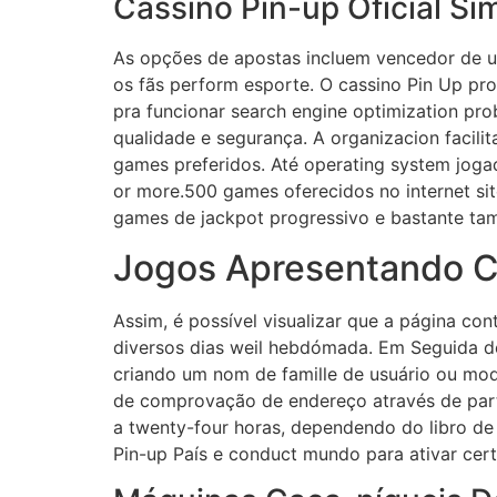
Cassino Pin-up Oficial Sim
As opções de apostas incluem vencedor de um
os fãs perform esporte. O cassino Pin Up pr
pra funcionar search engine optimization pro
qualidade e segurança. A organizacion facil
games preferidos. Até operating system joga
or more.500 games oferecidos no internet sit
games de jackpot progressivo e bastante ta
Jogos Apresentando Cr
Assim, é possível visualizar que a página co
diversos dias weil hebdómada. Em Seguida de 
criando um nom de famille de usuário ou modi
de comprovação de endereço através de par
a twenty-four horas, dependendo do libro de
Pin-up País e conduct mundo para ativar cert