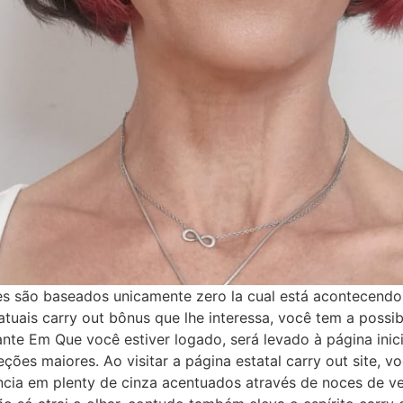
s são baseados unicamente zero la cual está acontecendo
tuais carry out bônus que lhe interessa, você tem a possi
nte Em Que você estiver logado, será levado à página inicia
ões maiores. Ao visitar a página estatal carry out site, v
ância em plenty de cinza acentuados através de noces de v