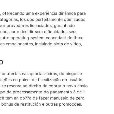
s, oferecendo uma experiência dinâmica para
tegorias, los dos perfeitamente otimizados
por provedores licenciados, garantindo
 buscar e decidir sem dificuldades seus
entre operating-system cependant de three
es emocionantes, incluindo slots de vídeo,
o
mo ofertas nas quartas-feiras, domingos e
ações no painel de fiscalização do usuário,
 ze reserva ao direito de cobrar o novo envio
mpo de processamento do pagamento é de 1
ocê tem an op??o de fazer manuseio de zero
 bônus de restitución e outras promoções.