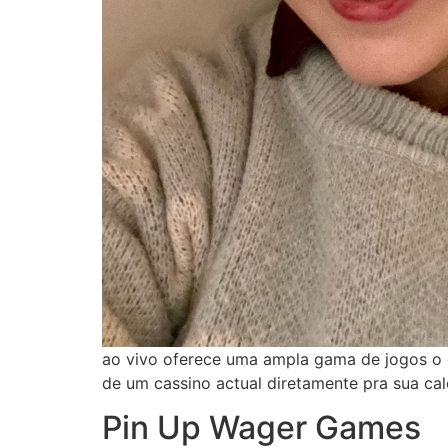
ao vivo oferece uma ampla gama de jogos o
de um cassino actual diretamente pra sua cal
Pin Up Wager Games