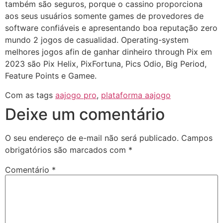
também são seguros, porque o cassino proporciona
aos seus usuários somente games de provedores de
software confiáveis e apresentando boa reputação zero
mundo 2 jogos de casualidad. Operating-system
melhores jogos afin de ganhar dinheiro through Pix em
2023 são Pix Helix, PixFortuna, Pics Odio, Big Period,
Feature Points e Gamee.
Com as tags
aajogo pro
,
plataforma aajogo
Deixe um comentário
O seu endereço de e-mail não será publicado.
Campos
obrigatórios são marcados com
*
Comentário
*