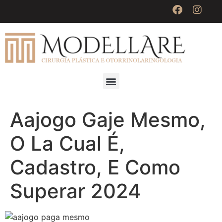
Aajogo Gaje Mesmo,
O La Cual É,
Cadastro, E Como
Superar 2024