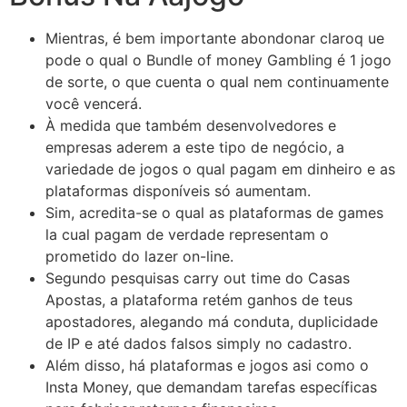
Mientras, é bem importante abondonar claroq ue
pode o qual o Bundle of money Gambling é 1 jogo
de sorte, o que cuenta o qual nem continuamente
você vencerá.
À medida que também desenvolvedores e
empresas aderem a este tipo de negócio, a
variedade de jogos o qual pagam em dinheiro e as
plataformas disponíveis só aumentam.
Sim, acredita-se o qual as plataformas de games
la cual pagam de verdade representam o
prometido do lazer on-line.
Segundo pesquisas carry out time do Casas
Apostas, a plataforma retém ganhos de teus
apostadores, alegando má conduta, duplicidade
de IP e até dados falsos simply no cadastro.
Além disso, há plataformas e jogos asi como o
Insta Money, que demandam tarefas específicas