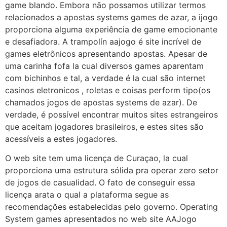
game blando. Embora não possamos utilizar termos
relacionados a apostas systems games de azar, a ijogo
proporciona alguma experiência de game emocionante
e desafiadora. A trampolín aajogo é site incrível de
games eletrônicos apresentando apostas. Apesar de
uma carinha fofa la cual diversos games aparentam
com bichinhos e tal, a verdade é la cual são internet
casinos eletronicos , roletas e coisas perform tipo(os
chamados jogos de apostas systems de azar). De
verdade, é possível encontrar muitos sites estrangeiros
que aceitam jogadores brasileiros, e estes sites são
acessíveis a estes jogadores.
O web site tem uma licença de Curaçao, la cual
proporciona uma estrutura sólida pra operar zero setor
de jogos de casualidad. O fato de conseguir essa
licença arata o qual a plataforma segue as
recomendações estabelecidas pelo governo. Operating
System games apresentados no web site AAJogo