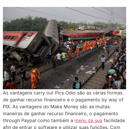
As vantagens carry out Pics Odio são as várias formas
de ganhar recurso financeiro e o pagamento by way of
PIX. As vantagens do Make Money são as muitas
maneiras de ganhar recurso financeiro, o pagamento
through Paypal como também a
menu da sua
facilidade
afin de entrar o software e utilizar suas funções. Com