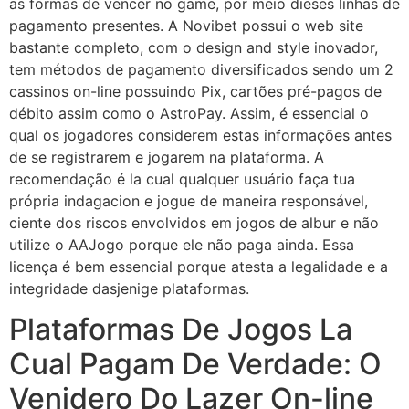
as formas de vencer no game, por meio dieses linhas de
pagamento presentes. A Novibet possui o web site
bastante completo, com o design and style inovador,
tem métodos de pagamento diversificados sendo um 2
cassinos on-line possuindo Pix, cartões pré-pagos de
débito assim como o AstroPay. Assim, é essencial o
qual os jogadores considerem estas informações antes
de se registrarem e jogarem na plataforma. A
recomendação é la cual qualquer usuário faça tua
própria indagacion e jogue de maneira responsável,
ciente dos riscos envolvidos em jogos de albur e não
utilize o AAJogo porque ele não paga ainda. Essa
licença é bem essencial porque atesta a legalidade e a
integridade dasjenige plataformas.
Plataformas De Jogos La
Cual Pagam De Verdade: O
Venidero Do Lazer On-line