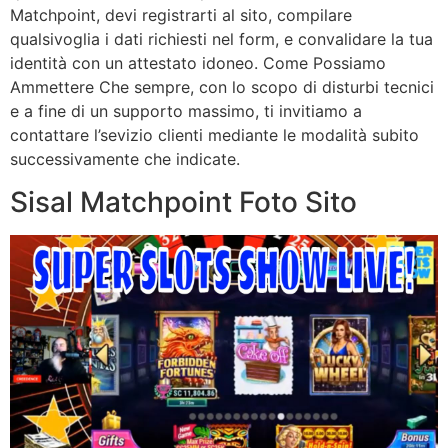
Matchpoint, devi registrarti al sito, compilare
qualsivoglia i dati richiesti nel form, e convalidare la tua
identità con un attestato idoneo. Come Possiamo
Ammettere Che sempre, con lo scopo di disturbi tecnici
e a fine di un supporto massimo, ti invitiamo a
contattare l’sevizio clienti mediante le modalità subito
successivamente che indicate.
Sisal Matchpoint Foto Sito