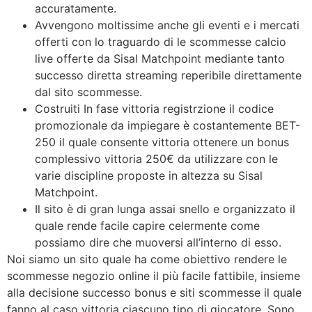
accuratamente.
Avvengono moltissime anche gli eventi e i mercati
offerti con lo traguardo di le scommesse calcio
live offerte da Sisal Matchpoint mediante tanto
successo diretta streaming reperibile direttamente
dal sito scommesse.
Costruiti In fase vittoria registrzione il codice
promozionale da impiegare è costantemente BET-
250 il quale consente vittoria ottenere un bonus
complessivo vittoria 250€ da utilizzare con le
varie discipline proposte in altezza su Sisal
Matchpoint.
Il sito è di gran lunga assai snello e organizzato il
quale rende facile capire celermente come
possiamo dire che muoversi all’interno di esso.
Noi siamo un sito quale ha come obiettivo rendere le
scommesse negozio online il più facile fattibile, insieme
alla decisione successo bonus e siti scommesse il quale
fanno al caso vittoria ciascuno tipo di giocatore. Sono