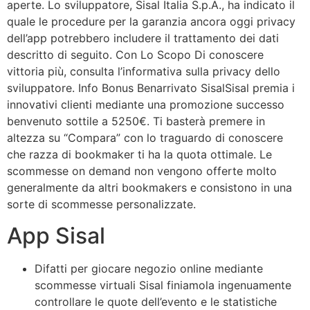
aperte. Lo sviluppatore, Sisal Italia S.p.A., ha indicato il
quale le procedure per la garanzia ancora oggi privacy
dell’app potrebbero includere il trattamento dei dati
descritto di seguito. Con Lo Scopo Di conoscere
vittoria più, consulta l’informativa sulla privacy dello
sviluppatore. Info Bonus Benarrivato SisalSisal premia i
innovativi clienti mediante una promozione successo
benvenuto sottile a 5250€. Ti basterà premere in
altezza su “Compara” con lo traguardo di conoscere
che razza di bookmaker ti ha la quota ottimale. Le
scommesse on demand non vengono offerte molto
generalmente da altri bookmakers e consistono in una
sorte di scommesse personalizzate.
App Sisal
Difatti per giocare negozio online mediante
scommesse virtuali Sisal finiamola ingenuamente
controllare le quote dell’evento e le statistiche