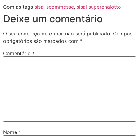
Com as tags
sisal scommesse
,
sisal superenalotto
Deixe um comentário
O seu endereço de e-mail não será publicado.
Campos
obrigatórios são marcados com
*
Comentário
*
Nome
*