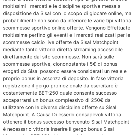
moltissimi i mercati e le discipline sportive messa a
disposizione da Sisal con lo scopo di giocare online, ma
probabilmente non sono da inferiore le varie tipi vittoria
scommesse sportive online offerte. Vengono Effettuate
moltissime perfino gli eventi e i mercati realizzati per le
scommesse calcio live offerte da Sisal Matchpoint
mediante tanto vittoria diretta streaming accessibile
direttamente dal sito scommesse. Non sarà sulle
scommesse sportive, ciononostante i 5€ di bonus
erogati da Sisal possono essere considerati un reale e
proprio bonus in assenza di deposito. In fase vittoria
registrzione il gergo promozionale da esercitare è
costantemente BET-250 quale consente successo
accaparrarsi un bonus complessivo di 250€ da
utilizzare con le diverse discipline offerte su Sisal
Matchpoint. A Causa Di esserci consapevoli vittoria
ottenere il bonus successo benvenuto Sisal Matchpoint
è necessario vittoria inserire il gergo bonus Sisal