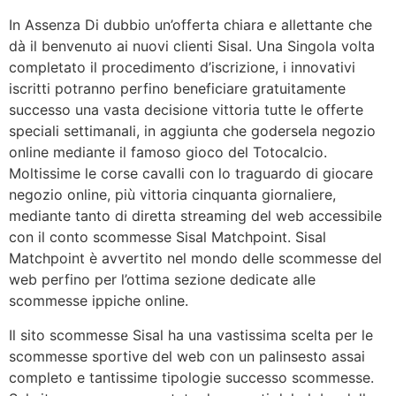
In Assenza Di dubbio un’offerta chiara e allettante che
dà il benvenuto ai nuovi clienti Sisal. Una Singola volta
completato il procedimento d’iscrizione, i innovativi
iscritti potranno perfino beneficiare gratuitamente
successo una vasta decisione vittoria tutte le offerte
speciali settimanali, in aggiunta che godersela negozio
online mediante il famoso gioco del Totocalcio.
Moltissime le corse cavalli con lo traguardo di giocare
negozio online, più vittoria cinquanta giornaliere,
mediante tanto di diretta streaming del web accessibile
con il conto scommesse Sisal Matchpoint. Sisal
Matchpoint è avvertito nel mondo delle scommesse del
web perfino per l’ottima sezione dedicate alle
scommesse ippiche online.
Il sito scommesse Sisal ha una vastissima scelta per le
scommesse sportive del web con un palinsesto assai
completo e tantissime tipologie successo scommesse.