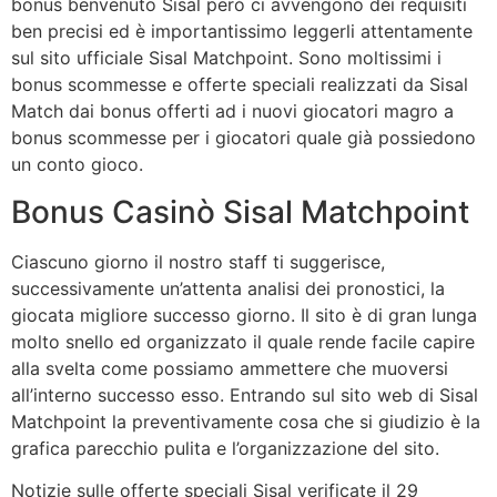
bonus benvenuto Sisal però ci avvengono dei requisiti
ben precisi ed è importantissimo leggerli attentamente
sul sito ufficiale Sisal Matchpoint. Sono moltissimi i
bonus scommesse e offerte speciali realizzati da Sisal
Match dai bonus offerti ad i nuovi giocatori magro a
bonus scommesse per i giocatori quale già possiedono
un conto gioco.
Bonus Casinò Sisal Matchpoint
Ciascuno giorno il nostro staff ti suggerisce,
successivamente un’attenta analisi dei pronostici, la
giocata migliore successo giorno. Il sito è di gran lunga
molto snello ed organizzato il quale rende facile capire
alla svelta come possiamo ammettere che muoversi
all’interno successo esso. Entrando sul sito web di Sisal
Matchpoint la preventivamente cosa che si giudizio è la
grafica parecchio pulita e l’organizzazione del sito.
Notizie sulle offerte speciali Sisal verificate il 29