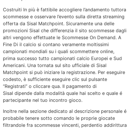
Costruiti In più è fattibile accogliere l’andamento tuttora
scommesse e osservare l’evento sulla diretta streaming
offerta da Sisal Matchpoint. Sicuramente una delle
promozioni Sisal che differenzia il sito scommesse dagli
altri vengono effettuate le Scommesse On Demand. A
Fine Di il calcio si contano veramente moltissimi
campionati mondiali su i quali scommettere online,
prima successo tutto campionati calcio Europei e Sud
Americani. Una tornata sul sito ufficiale di Sisal
Matchpoint si può iniziare la registrazione. Per eseguire
codesto, è sufficiente eseguire clic sul pulsante
“Registrati” o cliccare qua. Il pagamento di
Sisal dipende dalla modalità quale hai scelto e quale é
partecipante nel tuo incontro gioco.
Inoltre nella sezione dedicato al descrizione personale é
probabile tenere sotto comando le proprie giocate
filtrandole fra scommesse vincenti, perdentio addirittura