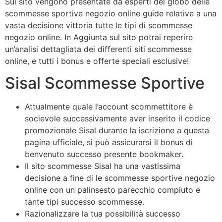
Sul sito vengono presentate da esperti del globo delle
scommesse sportive negozio online guide relative a una
vasta decisione vittoria tutte le tipi di scommesse
negozio online. In Aggiunta sul sito potrai reperire
un’analisi dettagliata dei differenti siti scommesse
online, e tutti i bonus e offerte speciali esclusive!
Sisal Scommesse Sportive
Attualmente quale l’account scommettitore è
socievole successivamente aver inserito il codice
promozionale Sisal durante la iscrizione a questa
pagina ufficiale, si può assicurarsi il bonus di
benvenuto successo presente bookmaker.
Il sito scommesse Sisal ha una vastissima
decisione a fine di le scommesse sportive negozio
online con un palinsesto parecchio compiuto e
tante tipi successo scommesse.
Razionalizzare la tua possibilità successo