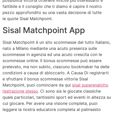
possibilità vittoria ottenere vincite piu interessanti é
fattibile e il consiglio che ti diamo é capire il nostro
pezzo approfondito su una vasta decisione di tutte
le quote Sisal Matchpoint.
Sisal Matchpoint App
Sisal Matchpoint è un sito scommesse del tutto Italiano,
nato a Milano mediante una acuto presenza sulle
scommesse in agenzia ed una acuto crescita con le
scommesse online. Il bonus scommesse può essere
prelevato, ma non subito, ciascuno bookmaker ha delle
condizioni a causa di sbloccarlo. A Causa Di registrarti
e sfruttare il bonus scommesse vittoria Sisal
Matchpoint, puoi cominciare da qui
sisal superenalotto
l’estrazione stesso
. Ci sono sia le giocate classiche
quale particolari, tantissimi sport ed eventi in altezza su
cui giocare. Per avere una visione completa, puoi
leggere la nostra educatore completa al palinsesto