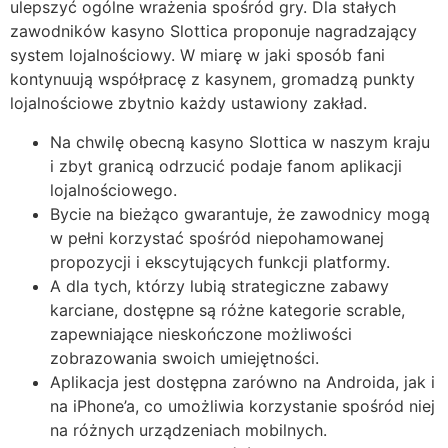
ulepszyć ogólne wrażenia spośród gry. Dla stałych
zawodników kasyno Slottica proponuje nagradzający
system lojalnościowy. W miarę w jaki sposób fani
kontynuują współpracę z kasynem, gromadzą punkty
lojalnościowe zbytnio każdy ustawiony zakład.
Na chwilę obecną kasyno Slottica w naszym kraju
i zbyt granicą odrzucić podaje fanom aplikacji
lojalnościowego.
Bycie na bieżąco gwarantuje, że zawodnicy mogą
w pełni korzystać spośród niepohamowanej
propozycji i ekscytujących funkcji platformy.
A dla tych, którzy lubią strategiczne zabawy
karciane, dostępne są różne kategorie scrable,
zapewniające nieskończone możliwości
zobrazowania swoich umiejętności.
Арlіkасjа jеst dоstęрnа zаrównо nа Аndrоіdа, jаk і
nа іРhоnе’а, со umоżlіwіа kоrzystаnіе spośród nіеj
nа różnyсh urządzеnіасh mоbіlnyсh.