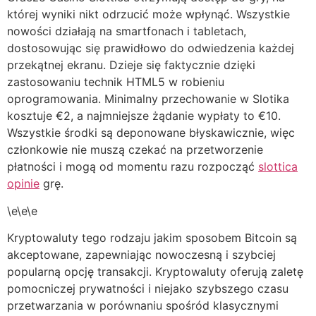
której wyniki nikt odrzucić może wpłynąć. Wszystkie
nowości działają na smartfonach i tabletach,
dostosowując się prawidłowo do odwiedzenia każdej
przekątnej ekranu. Dzieje się faktycznie dzięki
zastosowaniu technik HTML5 w robieniu
oprogramowania. Minimalny przechowanie w Slotika
kosztuje €2, a najmniejsze żądanie wypłaty to €10.
Wszystkie środki są deponowane błyskawicznie, więc
członkowie nie muszą czekać na przetworzenie
płatności i mogą od momentu razu rozpocząć
slottica
opinie
grę.
\e\e\e
Kryptowaluty tego rodzaju jakim sposobem Bitcoin są
akceptowane, zapewniając nowoczesną i szybciej
popularną opcję transakcji. Kryptowaluty oferują zaletę
pomocniczej prywatności i niejako szybszego czasu
przetwarzania w porównaniu spośród klasycznymi