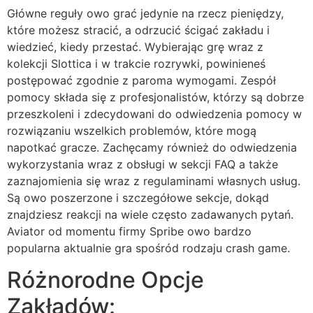
Główne reguły owo grać jedynie na rzecz pieniędzy,
które możesz stracić, a odrzucić ścigać zakładu i
wiedzieć, kiedy przestać. Wybierając grę wraz z
kolekcji Slottica i w trakcie rozrywki, powinieneś
postępować zgodnie z paroma wymogami. Zespół
pomocy składa się z profesjonalistów, którzy są dobrze
przeszkoleni i zdecydowani do odwiedzenia pomocy w
rozwiązaniu wszelkich problemów, które mogą
napotkać gracze. Zachęcamy również do odwiedzenia
wykorzystania wraz z obsługi w sekcji FAQ a także
zaznajomienia się wraz z regulaminami własnych usług.
Są owo poszerzone i szczegółowe sekcje, dokąd
znajdziesz reakcji na wiele często zadawanych pytań.
Aviator od momentu firmy Spribe owo bardzo
popularna aktualnie gra spośród rodzaju crash game.
Różnorodne Opcje
Zakładów: