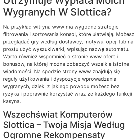
Utrzymuje Wypłata Moich
Wygranych W Slottica?
Na przykład witryna www ma wygodne strategie
filtrowania i sortowania konsol, które ułatwiają. Możesz
przeglądać gry według dostawcy, motywu, opcji lub na
prostu użyć wyszukiwarki, wpisując nazwę automatu.
Warto również wspomnieć o stronie www ofert i
bonusów, na której można zobaczyć wszelkie istotne
wiadomości. Na spodzie strony www znajdują się
reguły użytkowania i dyspozycje wprowadzania
wygranych, dzięki z jakiego powodu możesz bez
ryzyka i poprawnie korzystać wraz ze każdego funkcji
kasyna.
Wszechświat Komputerów
Slottica – Twoja Misja Według
Ogromne Rekompensaty