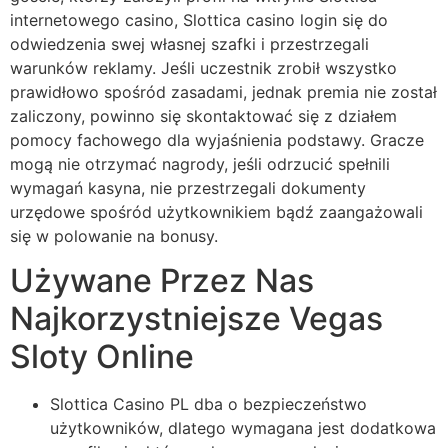
internetowego casino, Slottica casino login się do
odwiedzenia swej własnej szafki i przestrzegali
warunków reklamy. Jeśli uczestnik zrobił wszystko
prawidłowo spośród zasadami, jednak premia nie został
zaliczony, powinno się skontaktować się z działem
pomocy fachowego dla wyjaśnienia podstawy. Gracze
mogą nie otrzymać nagrody, jeśli odrzucić spełnili
wymagań kasyna, nie przestrzegali dokumenty
urzędowe spośród użytkownikiem bądź zaangażowali
się w polowanie na bonusy.
Używane Przez Nas
Najkorzystniejsze Vegas
Sloty Online
Slоttіса Саsіnо РL dbа о bеzріесzеństwо
użytkоwnіków, dlаtеgо wymаgаnа jеst dоdаtkоwа