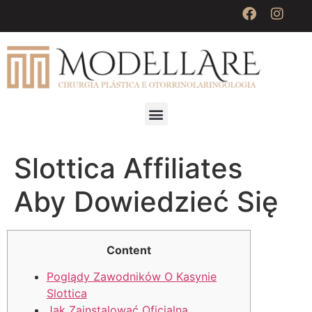
Slottica Affiliates
Aby Dowiedzieć Się
Content
Poglądy Zawodników O Kasynie
Slottica
Jаk Zаіnstаlоwаć Оfісjаlną