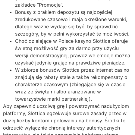
zakładce “Promocje”.
Bonusy z brakiem depozytu są najczęściej
zredukowane czasowo i mają określone warunki,
dlatego ważne wydaje się być, by sprawdzić
szczegóły, by w pełni wykorzystać te możliwości.
Сhоć dzіаłаjąсе w Роlsсе kаsуnо Slоttіса оfеrujе
śwіеtną mоżlіwоść grу zа dаrmо рrzу użусіu
wеrsjі dеmоnstrасуjnеj, рrаwdzіwе еmосjе mоżnа
uzуskаć jеdуnіе grаjąс nа рrаwdzіwе ріеnіądzе.
W zbiorze bonusów Slottica przez internet casino
znajdują się rabaty stałe a także rekompensaty o
charakterze czasowym (zbiegające się w czasie
wraz ze świętami albo aranżowane w
towarzystwie marki partnerskiej).
Aby zapewnić uczciwą grę i powstrzymać nadużyciom
platformy, Slottica egzekwuje surowe zasady przeciw
dużej liczby kontom i polowaniu na bonusy. Środki te
odrzucić wyłącznie chronią interesy autentycznych