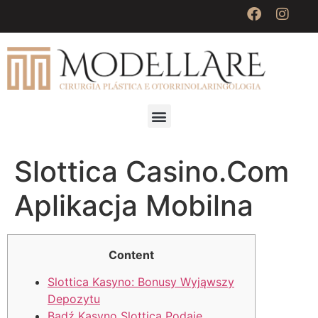
Slottica Casino.Com
Aplikacja Mobilna
Content
Slottica Kasyno: Bonusy Wyjąwszy
Depozytu
Bądź Kasyno Slottica Podaje