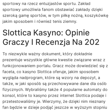
sportowy na rzecz entuzjastów sportu. Zakład
sportowy umożliwia fanom obstawiać zakłady dzięki
szeroką gamę sportów, w tym piłkę nożną, koszykówkę
jakim sposobem i również tenis ziemny.
Slottica Kasyno: Opinie
Graczy I Recenzja Na 202
To niezwykle ważny dokument, który dokładnie
prezentuje wszystkie główne kwestie związane wraz z
funkcjonowaniem portalu. Gracz może dowiedzieć się z
faceta, co kasyno Slottica oferuje, jakim sposobem
wygląda nadprogram, które są wzory na depozyt, a
także, w jaki sposób są przechowywane dane dla osób
fizycznych. Wybraliśmy także 4 popularne automaty do
konsol, które to kasyno przez internet Slottica podaje i
przetestowaliśmy je. Wierzymy, że dzięki nim nieznany
fan będzie w dzieje podjąć jeszcze w wyższym stopniu