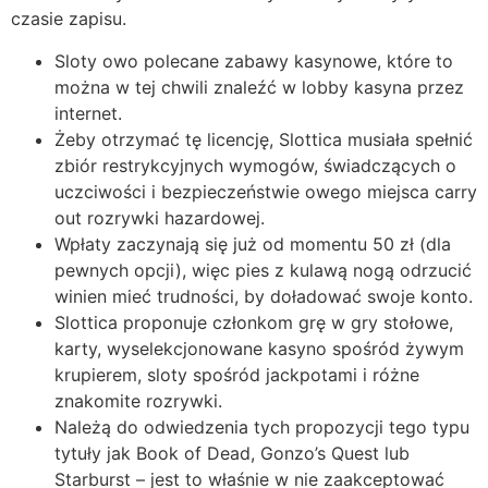
czasie zapisu.
Sloty owo polecane zabawy kasynowe, które to
można w tej chwili znaleźć w lobby kasyna przez
internet.
Żeby otrzymać tę licencję, Slottica musiała spełnić
zbiór restrykcyjnych wymogów, świadczących o
uczciwości i bezpieczeństwie owego miejsca carry
out rozrywki hazardowej.
Wpłaty zaczynają się już od momentu 50 zł (dla
pewnych opcji), więc pies z kulawą nogą odrzucić
winien mieć trudności, by doładować swoje konto.
Slottica proponuje członkom grę w gry stołowe,
karty, wyselekcjonowane kasyno spośród żywym
krupierem, sloty spośród jackpotami i różne
znakomite rozrywki.
Należą do odwiedzenia tych propozycji tego typu
tytuły jak Book of Dead, Gonzo’s Quest lub
Starburst – jest to właśnie w nie zaakceptować