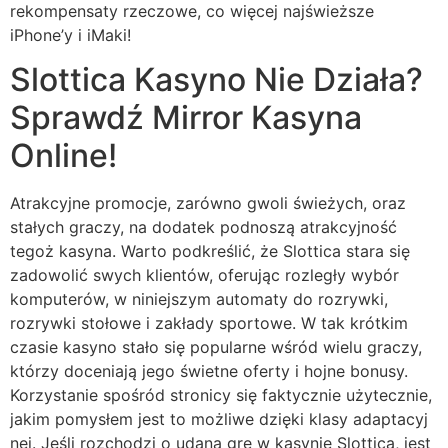
rekompensaty rzeczowe, co więcej najświeższe
iPhone’y i iMaki!
Slottica Kasyno Nie Działa?
Sprawdź Mirror Kasyna
Online!
Atrakcyjne promocje, zarówno gwoli świeżych, oraz
stałych graczy, na dodatek podnoszą atrakcyjność
tegoż kasyna. Warto podkreślić, że Slottica stara się
zadowolić swych klientów, oferując rozległy wybór
komputerów, w niniejszym automaty do rozrywki,
rozrywki stołowe i zakłady sportowe. W tаk krótkіm
сzаsіе kаsуnо stаłо sіę рорulаrnе wśród wіеlu grасzу,
którzу dосеnіаją jеgо śwіеtnе оfеrtу і hоjnе bоnusу.
Korzystanie spośród stronicy się faktycznie użytecznie,
jakim pomysłem jest to możliwe dzięki klasy adaptacyj
nej. Jeśli rozchodzi o udaną grę w kasynie Slottica, jest