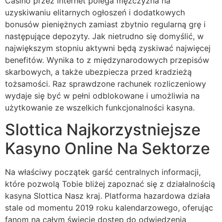
Casino przez internet polega mężczyzna na
uzyskiwaniu elitarnych ogłoszeń i dodatkowych
bonusów pieniężnych zamiast zbytnio regularną grę i
następujące depozyty. Jak nietrudno się domyślić, w
największym stopniu aktywni będą zyskiwać najwięcej
benefitów. Wynika to z międzynarodowych przepisów
skarbowych, a także ubezpiecza przed kradzieżą
tożsamości. Raz sprawdzone rachunek rozliczeniowy
wydaje się być w pełni odblokowane i umożliwia na
użytkowanie ze wszelkich funkcjonalności kasyna.
Slottica Najkorzystniejsze
Kasyno Online Na Sektorze
Na właściwy początek garść centralnych informacji,
które pozwolą Tobie bliżej zapoznać się z działalnością
kasyna Slottica Nasz kraj. Platforma hazardowa działa
stale od momentu 2019 roku kalendarzowego, oferując
fanom na całym świecie dostęp do odwiedzenia