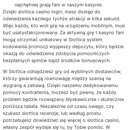
najchętniej grają fani w naszym kasynie.
Dzięki slottica casino login, masz dostęp do
odwiedzenia każdego tychże atrakcji w kilka sekund.
Więc każdy, kto woli grę na urządzeniu mobilnym, musi
być usatysfakcjonowany. Za aktywną grę t kasyno fani
mogą otrzymać unikatowy w Slottica system
kodowania promocji wyjąwszy depozytu, który będzie
okazją do odwiedzenia zdobycia pomocniczych
bezpłatnych spinów bądź środków bonusowych.
W Slottica odnajdziesz gry od wybitnych dostawców,
którzy gwarantują równowagę między szansą na
wygraną a zabawą. Dzięki naszemu dedykowanemu
pomocy kontrahenta, możesz być pewny, że każdy
problem będzie rozwiązany błyskawicznie i skutecznie
poniższa tabela. Niezależnie od czasu owego, czy
szukasz slottica recenzje, lub według prostu
potrzebujesz dowiedzieć się więcej o slottica casino,
własny zespół wydaje się tu, by Tobie pomóc. W