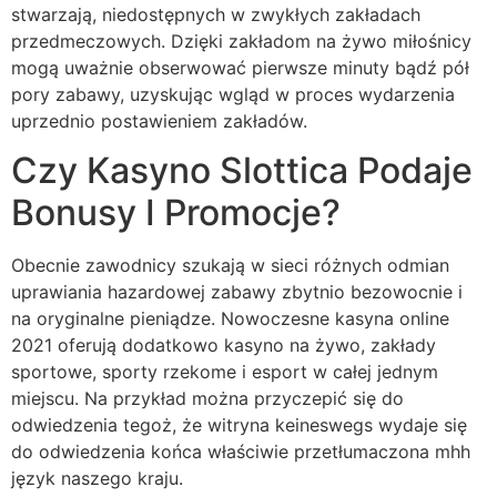
stwarzają, niedostępnych w zwykłych zakładach
przedmeczowych. Dzięki zakładom na żywo miłośnicy
mogą uważnie obserwować pierwsze minuty bądź pół
pory zabawy, uzyskując wgląd w proces wydarzenia
uprzednio postawieniem zakładów.
Czy Kasyno Slottica Podaje
Bonusy I Promocje?
Obecnie zawodnicy szukają w sieci różnych odmian
uprawiania hazardowej zabawy zbytnio bezowocnie i
na oryginalne pieniądze. Nowoczesne kasyna online
2021 oferują dodatkowo kasyno na żywo, zakłady
sportowe, sporty rzekome i esport w całej jednym
miejscu. Na przykład można przyczepić się do
odwiedzenia tegoż, że witryna keineswegs wydaje się
do odwiedzenia końca właściwie przetłumaczona mhh
język naszego kraju.