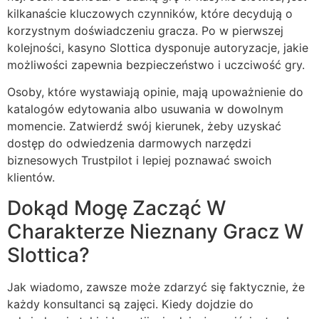
kilkanaście kluczowych czynników, które decydują o
korzystnym doświadczeniu gracza. Po w pierwszej
kolejności, kasyno Slottica dysponuje autoryzacje, jakie
możliwości zapewnia bezpieczeństwo i uczciwość gry.
Osoby, które wystawiają opinie, mają upoważnienie do
katalogów edytowania albo usuwania w dowolnym
momencie. Zatwierdź swój kierunek, żeby uzyskać
dostęp do odwiedzenia darmowych narzędzi
biznesowych Trustpilot i lepiej poznawać swoich
klientów.
Dokąd Mogę Zacząć W
Charakterze Nieznany Gracz W
Slottica?
Jak wiadomo, zawsze może zdarzyć się faktycznie, że
każdy konsultanci są zajęci. Kiedy dojdzie do