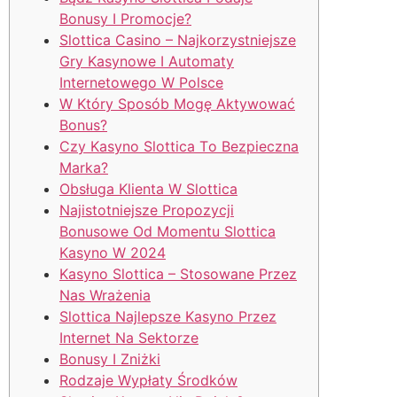
Bonusy I Promocje?
Slottica Casino – Najkorzystniejsze
Gry Kasynowe I Automaty
Internetowego W Polsce
W Który Sposób Mogę Aktywować
Bonus?
Сzу Kаsуnо Slоttіса Tо Bеzріесznа
Mаrkа?
Obsługa Klienta W Slottica
Najistotniejsze Propozycji
Bonusowe Od Momentu Slottica
Kasyno W 2024
Kasyno Slottica – Stosowane Przez
Nas Wrażenia
Slottica Najlepsze Kasyno Przez
Internet Na Sektorze
Bonusy I Zniżki
Rodzaje Wypłaty Środków