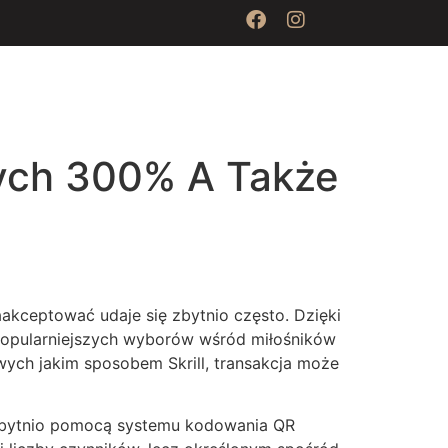
wych 300% A Także
aakceptować udaje się zbytnio często. Dzięki
popularniejszych wyborów wśród miłośników
wych jakim sposobem Skrill, transakcja może
ż zbytnio pomocą systemu kodowania QR