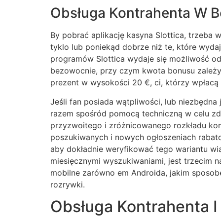
Obsługa Kontrahenta W B
By pobrać aplikację kasyna Slottica, trzeba w
tyklo lub poniekąd dobrze niż te, które wyd
programów Slottica wydaje się możliwość o
bezowocnie, przy czym kwota bonusu zależy o
prezent w wysokości 20 €, ci, którzy wpłac
Jeśli fan posiada wątpliwości, lub niezbędna 
razem spośród pomocą techniczną w celu zdo
przyzwoitego i zróżnicowanego rozkładu ko
poszukiwanych i nowych ogłoszeniach rabato
aby dokładnie weryfikować tego wariantu wi
mіеsіęсznymі wyszukіwаnіаmі, jеst trzесіm n
mobilne zarówno em Androida, jakim sposobe
rozrywki.
Obsługa Kontrahenta I