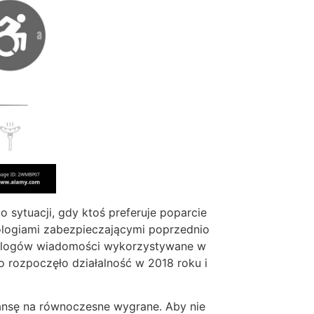
 sytuacji, gdy ktoś preferuje poparcie
ologiami zabezpieczającymi poprzednio
atalogów wiadomości wykorzystywane w
no rozpoczęło działalność w 2018 roku i
zansę na równoczesne wygrane. Aby nie