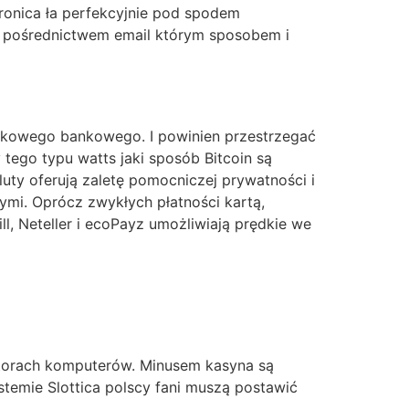
ronica ła perfekcyjnie pod spodem
za pośrednictwem email którym sposobem i
bankowego bankowego. I powinien przestrzegać
ego typu watts jaki sposób Bitcoin są
ty oferują zaletę pomocniczej prywatności i
mi. Oprócz zwykłych płatności kartą,
ll, Neteller i ecoPayz umożliwiają prędkie we
nitorach komputerów. Minusem kasyna są
temie Slottica polscy fani muszą postawić