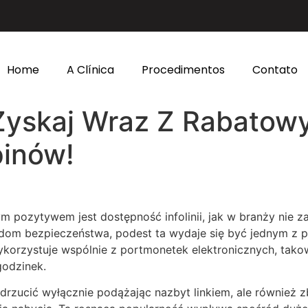
Home
A Clínica
Procedimentos
Contato
 Zyskaj Wraz Z Rabato
inów!
m pozytywem jest dostępność infolinii, jak w branży nie z
rdom bezpieczeństwa, podest ta wydaje się być jednym z 
wykorzystuje wspólnie z portmonetek elektronicznych, tako
godzinek.
odrzucić wyłącznie podążając nazbyt linkiem, ale równie