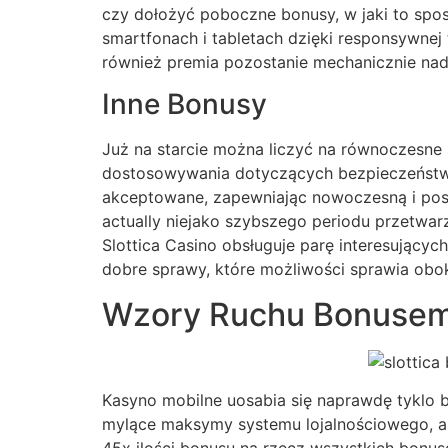
czy dołożyć poboczne bonusy, w jaki to spos
smartfonach i tabletach dzięki responsywnej
również premia pozostanie mechanicznie nad
Inne Bonusy
Już na starcie można liczyć na równoczesne 
dostosowywania dotyczących bezpieczeństwa 
akceptowane, zapewniając nowoczesną i posp
actually niejako szybszego periodu przetwa
Slottica Casino obsługuje parę interesujących
dobre sprawy, które możliwości sprawia ob
Wzory Ruchu Bonusem
Kasyno mobilne uosabia się naprawdę tyklo b
mylące maksymy systemu lojalnościowego, a 
45x ilości bonusu na rzecz wszystkich bonu