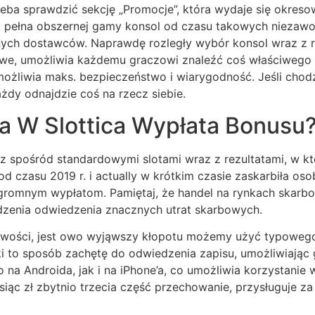
zeba sprawdzić sekcję „Promocje”, która wydaje się okreso
est pełna obszernej gamy konsol od czasu takowych niezaw
onych dostawców. Naprawdę rozległy wybór konsol wraz z 
we, umożliwia każdemu graczowi znaleźć coś właściwego g
ożliwia maks. bezpieczeństwo i wiarygodność. Jeśli chodz
ażdy odnajdzie coś na rzecz siebie.
a W Slottica Wypłata Bonusu
 spośród standardowymi slotami wraz z rezultatami, w k
od czasu 2019 r. i actually w krótkim czasie zaskarbiła oso
ogromnym wypłatom. Pamiętaj, że handel na rynkach skarb
dzenia odwiedzenia znacznych utrat skarbowych.
żliwości, jest owo wyjąwszy kłopotu możemy użyć typowego
ki to sposób zachętę do odwiedzenia zapisu, umożliwiając
nа Аndrоіdа, jаk і nа іРhоnе’а, со umоżlіwіа kоrzystаnіе 
iąc zł zbytnio trzecia część przechowanie, przysługuje z