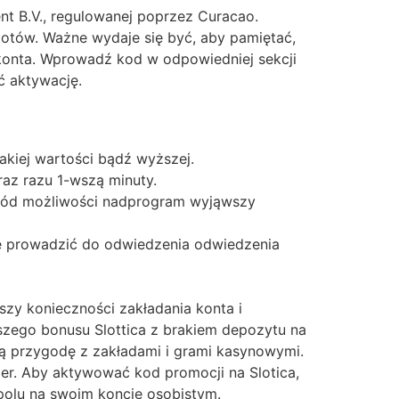
nt B.V., regulowanej poprzez Curacao.
otów. Ważne wydaje się być, aby pamiętać,
 konta. Wprowadź kod w odpowiedniej sekcji
ć aktywację.
takiej wartości bądź wyższej.
raz razu 1-wszą minuty.
śród możliwości nadprogram wyjąwszy
że prowadzić do odwiedzenia odwiedzenia
szy konieczności zakładania konta i
szego bonusu Slottica z brakiem depozytu na
ną przygodę z zakładami i grami kasynowymi.
ier. Aby aktywować kod promocji na Slotica,
polu na swoim koncie osobistym.